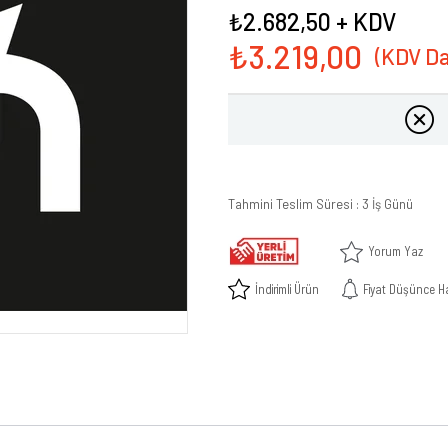
₺2.682,50
+ KDV
₺3.219,00
Tahmini Teslim Süresi
:
3 İş Günü
Yorum Yaz
İndirimli Ürün
Fiyat Düşünce H