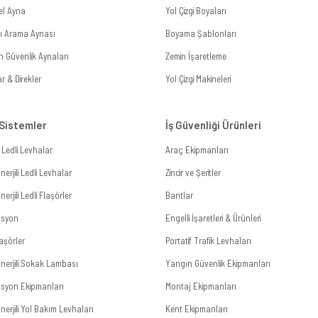
el Ayna
Yol Çizgi Boyaları
tı Arama Aynası
Boyama Şablonları
n Güvenlik Aynaları
Zemin İşaretleme
r & Direkler
Yol Çizgi Makineleri
 Sistemler
İş Güvenliği Ürünleri
li Ledli Levhalar
Araç Ekipmanları
erjili Ledli Levhalar
Zincir ve Şeritler
erjili Ledli Flaşörler
Bantlar
zasyon
Engelli İşaretleri & Ürünleri
aşörler
Portatif Trafik Levhaları
nerjili Sokak Lambası
Yangın Güvenlik Ekipmanları
zasyon Ekipmanları
Montaj Ekipmanları
erjili Yol Bakım Levhaları
Kent Ekipmanları