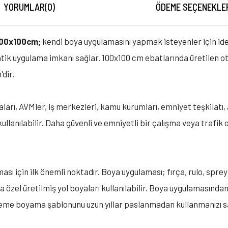
YORUMLAR
(0)
ÖDEME SEÇENEKLE
100x100cm;
kendi boya uygulamasını yapmak isteyenler için id
tik uygulama imkanı sağlar. 100x100 cm ebatlarında üretilen 
'dir.
arı, AVMler, iş merkezleri, kamu kurumları, emniyet teşkilatı, a
llanılabilir. Daha güvenli ve emniyetli bir çalışma veya trafi
sı için ilk önemli noktadır. Boya uygulaması; fırça, rulo, sprey 
la özel üretilmiş yol boyaları kullanılabilir. Boya uygulamasın
zeme boyama şablonunu uzun yıllar paslanmadan kullanmanızı s