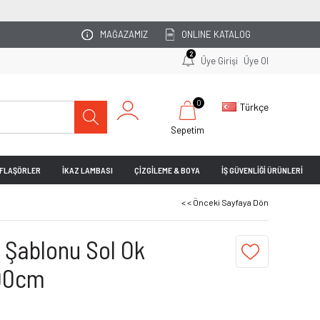
OTOPARKINIZI UZMAN 
MAĞAZAMIZ
ONLINE KATALOG
2
Üye Girişi
Üye Ol
0
Türkçe
Sepetim
& FLAŞÖRLER
İKAZ LAMBASI
ÇİZGİLEME & BOYA
İŞ GÜVENLİĞİ ÜRÜNLERİ
< < Önceki Sayfaya Dön
Şablonu Sol Ok
100cm