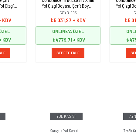
ol Çizgi
Yol Çizgi Boyası, Şerit Boyası
Yol Çizgi B
yası 25 kg
25 kg Kırmızı
25
CSYB-005
C
+ KDV
₺5.031,27
+ KDV
₺5.0
 ÖZEL
ONLINE'A ÖZEL
ONLI
₺4779,71
₺47
KLE
SEPETE EKLE
SE
YOL KASİSİ
AYN
Kauçuk Yol Kasisi
Trafik G