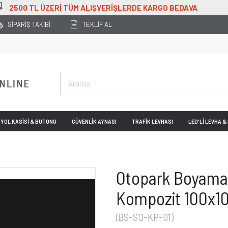
ZERİ TÜM ALIŞVERİŞLERDE KARGO BEDAVA
SİPARİŞ TAKİBİ
TEKLİF AL
YOL KASİSİ & BUTONU
GÜVENLİK AYNASI
TRAFİK LEVHASI
LED'Lİ LEVHA 
Otopark Boyama 
Kompozit 100x
(BS-SO-KP-01)