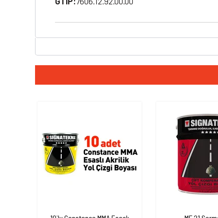
GTIP:
7606.12.92.00.00
10`lu Constance MMA Esaslı
MF 21 Serme