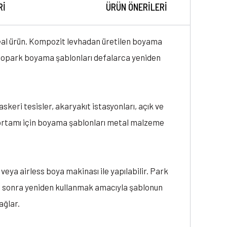
RI
ÜRÜN ÖNERILERI
eal ürün. Kompozit levhadan üretilen boyama
otopark boyama şablonları defalarca yeniden
skeri tesisler, akaryakıt istasyonları, açık ve
k ortamı için boyama şablonları metal malzeme
veya airless boya makinası ile yapılabilir. Park
dan sonra yeniden kullanmak amacıyla şablonun
ağlar.