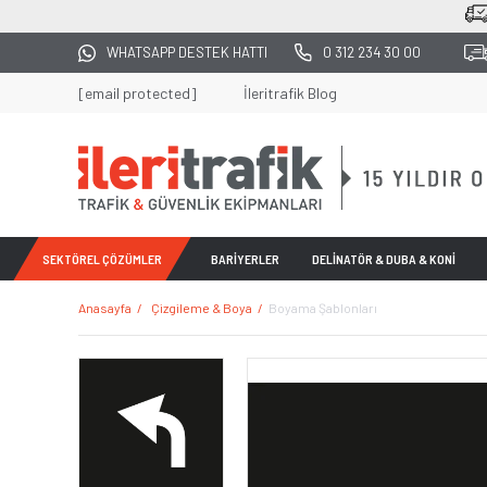
2500 TL Ü
WHATSAPP DESTEK HATTI
0 312 234 30 00
[email protected]
İleritrafik Blog
SEKTÖREL ÇÖZÜMLER
BARİYERLER
DELİNATÖR & DUBA & KONİ
Anasayfa
Çizgileme & Boya
Boyama Şablonları