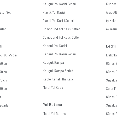
Kauçuk Yol Kasisi Setleri
Kubbes
tör Seti
Plastik Yol Kasisi
Araç Al
Plastik Yol Kasisi Setleri
İç Meka
rları
Compound Yol Kasisi Setleri
Aksesua
Compound Yol Kasisi Setleri
ri
Kapanlı Yol Kasisi
Led'li
Kapanlı Yol Kasisi Setleri
 50-60-75 cm
Elektrik
Kauçuk Rampa
 50 cm
Güneş En
Kauçuk Rampa Setleri
 60 cm
Güneş En
Kablo Kanallı Hız Kesici
 75 cm
Sinyali
Metal Yol Kasisi
 90 cm
Solar Fl
ri
Güneş E
Yol Butonu
suarları
Sinyali
Metal Yol Butonu
Güneş En