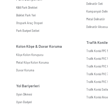
Delinatör Seti
Kilitli Park Direkleri
Kampanyalı Delina
Bisiklet Park Yeri
Metal Delinatör
Otopark Araç Stoperi
Delinatör Aksesua
Park Bariyeri Setleri
Trafik Konile
Kolon Köşe & Duvar Koruma
Trafik Konisi PPC
Köşe Kolon Koruyucu
Trafik Konisi PVC
Metal Köşe Kolon Koruma
Trafik Konisi PVC
Duvar Koruma
Trafik Konisi PVC
Trafik Konisi PVC
Yol Bariyerleri
Trafik Konisi Setle
Uyarı Dikmesi
Trafik Konisi Akse
Uyarı Bariyeri