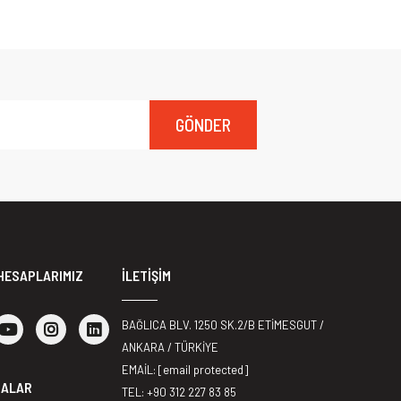
GÖNDER
HESAPLARIMIZ
İLETİŞİM
BAĞLICA BLV. 1250 SK.2/B ETİMESGUT /
ANKARA / TÜRKİYE
EMAİL:
[email protected]
MALAR
TEL: +90 312 227 83 85