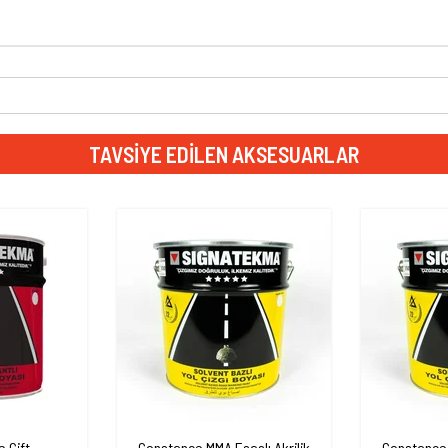
TAVSIYE EDILEN AKSESUARLAR
 Çift
Constance MMA Esaslı Akrilik
Constance 