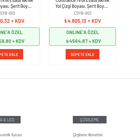
oyası, Şerit Boyası
Yol Çizgi Boyası, Şerit Boyası
Yol 
 kg Beyaz
25 kg Siyah
SYB-002
CSYB-003
10,32
+ KDV
₺4.805,13
+ KDV
NE'A ÖZEL
ONLINE'A ÖZEL
59,80
₺4564,87
PETE EKLE
SEPETE EKLE
A & LED
ÇİZGİLEME
üvenlik Aynası
Çizgileme Hizmetleri