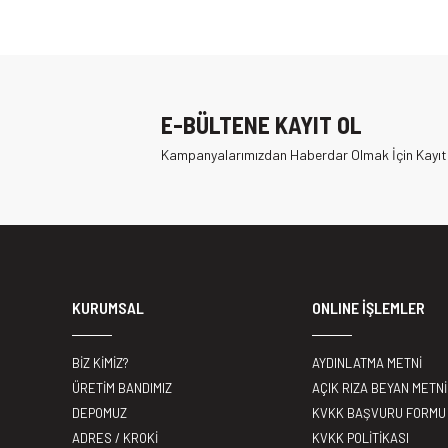
E-BÜLTENE KAYIT OL
Kampanyalarımızdan Haberdar Olmak İçin Kayıt
KURUMSAL
ONLINE İŞLEMLER
BİZ KİMİZ?
AYDINLATMA METNİ
ÜRETİM BANDIMIZ
AÇIK RIZA BEYAN METNİ
DEPOMUZ
KVKK BAŞVURU FORMU
ADRES / KROKİ
KVKK POLİTİKASI