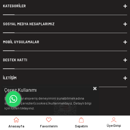
KATEGORİLER
SOSYAL MEDYA HESAPLARIMIZ
MOBİL UYGULAMALAR
DESTEK HATTI
İLETİŞİM
Çerez Kullanımı
Sizlere en iyi alışveriş deneyimini sunabilmek adına
sitemizde çerezler(cookies) kullanmaktayız. Detaylı bilgi
için lütfen
tıklayınız.
Üye Girişi
Anasayfa
Favorilerim
Sepetim