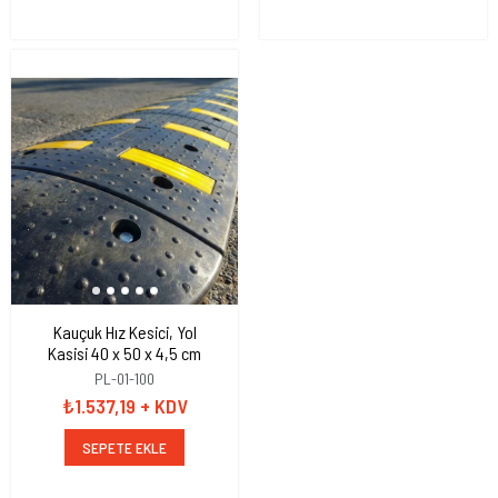
Otopark Araç Stoperi PPC
180x13x9 cm
22231 UB R
₺1.272,96
+ KDV
SEPETE EKLE
Kauçuk Hız Kesici, Yol
Kasisi 40 x 50 x 4,5 cm
PL-01-100
₺1.537,19
+ KDV
SEPETE EKLE