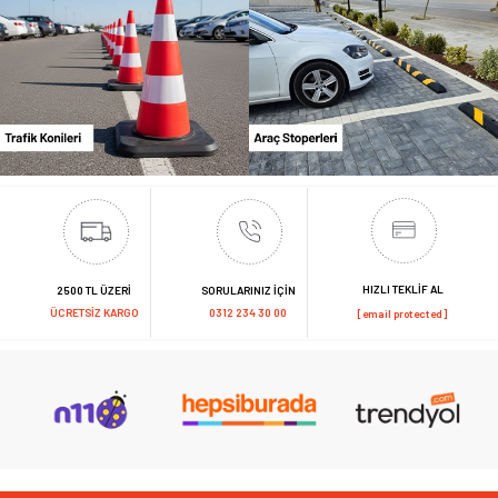
HIZLI TEKLİF AL
2500 TL ÜZERİ
SORULARINIZ İÇİN
ÜCRETSİZ KARGO
0312 234 30 00
[email protected]