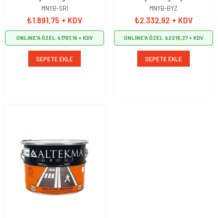
SEPETE EKLE
SEPETE EKLE
MNYB-SRI
MNYB-BYZ
₺1.891,75
+ KDV
₺2.332,92
+ KDV
ONLINE'A ÖZEL
₺1797,16
ONLINE'A ÖZEL
₺2216,27
SEPETE EKLE
SEPETE EKLE
Akordiyon Bariyer Sarı 255
x 97 cm
İLT7002
₺3.251,28
+ KDV