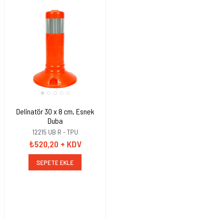
Cam Küreciği 25 kg Silikon
CK-001
₺4.536,38
+ KDV
ONLINE'A ÖZEL
₺4309,56
Delinatör 30 x 8 cm, Esnek
Duba
SEPETE EKLE
12215 UB R - TPU
₺520,20
+ KDV
SEPETE EKLE