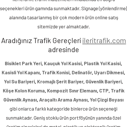
seçenekleri ürün gamında sunmaktadır. Signage (yönlendirme)
alanında tasarlanmış bir çok modern ürün online satış
Yeni Ürün
sitemizde yer almaktadır.
Aradığınız Trafik Gereçleri
ileritrafik.com
adresinde
Bisiklet Park Yeri
,
Kauçuk Yol Kasisi
,
Plastik Yol Kasisi
,
Kasisli Yol Kapanı
,
Trafik Konisi
,
Delinatör
,
Uyarı Dikmesi
,
Yol Su Bariyeri
,
Kromajlı Şerit Bariyer
,
Güvenlik Bariyeri
,
Köşe Kolon Koruma
,
Kompozit Sınır Elemanı
,
CTP
,
Trafik
Sabit Metal Direk Kulaklı,
5 Adet Ultra Kedi Gözlü
Set Yol Butonu
Koni Sarı Ağırlıklı 60 cm
Metal Duba 75 cm
Güvenlik Aynası
,
Araçaltı Arama Aynası
,
Yol Çizgi Boyası
Trafik Dubası
12353 TK A 5SET
12003 YB
İLT6308
gibi onlarca farklı kategoride binlerce ürün seçeneği
₺4.277,20
₺1.450,00
₺245,89
+ KDV
+ KDV
+ KDV
sunmaktadır. Geniş stoklu ürün portföyünün yanında özel
SEPETE EKLE
SEPETE EKLE
SEPETE EKLE
üretim siparişleri de metal, plastik ve elektronik üretim