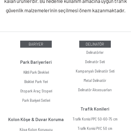
kalan ürünlerdir. Bu nedenle kullanım amacına uygun trafik
güvenlik malzemelerinin seçilmesi önem kazanmaktadır.
BARİYER
DELİNATÖR
Delinatörler
Park Bariyerleri
Delinatör Seti
Kampanyalı Delinatör Seti
Kilitli Park Direkleri
Metal Delinatör
Bisiklet Park Yeri
Delinatör Aksesuarları
Otopark Araç Stoperi
Park Bariyeri Setleri
Trafik Konileri
Kolon Köşe & Duvar Koruma
Trafik Konisi PPC 50-60-75 cm
Trafik Konisi PVC 50 cm
Köşe Kolon Koruyucu