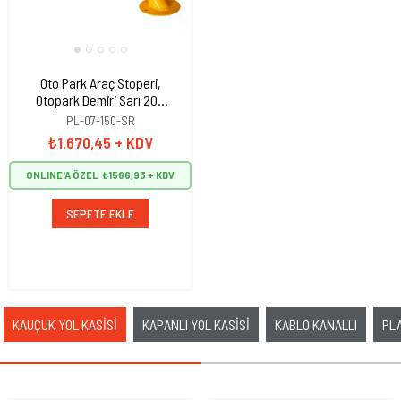
Oto Park Araç Stoperi,
Otopark Demiri Sarı 200
cm
PL-07-150-SR
₺1.670,45
+ KDV
ONLINE'A ÖZEL
₺1586,93
SEPETE EKLE
Yeni Ürün
KAUÇUK YOL KASİSİ
KAPANLI YOL KASİSİ
KABLO KANALLI
PLA