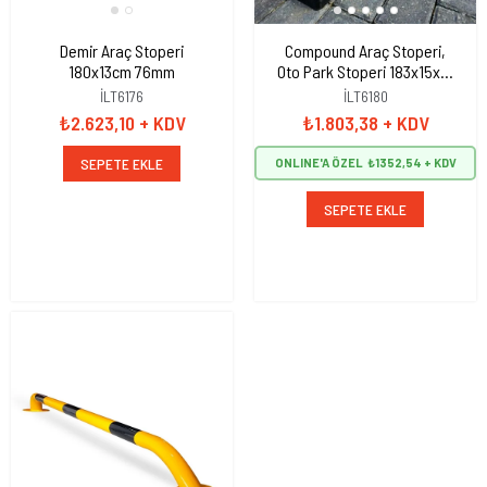
Demir Araç Stoperi
Compound Araç Stoperi,
180x13cm 76mm
Oto Park Stoperi 183x15x10
cm
İLT6176
İLT6180
₺2.623,10
+ KDV
₺1.803,38
+ KDV
SEPETE EKLE
ONLINE'A ÖZEL
₺1352,54
SEPETE EKLE