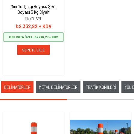
SEPETE EKLE
Mini Yol Çizgi Boyası, Şerit
Boyası 5 kg Siyah
MNYB-SYH
₺2.332,92
+ KDV
ONLINE'A ÖZEL
₺2216,27
SEPETE EKLE
Yeni Ürün
Yeni Ürün
DELİNATÖRLER
METAL DELİNATÖRLER
TRAFİK KONİLERİ
YOL 