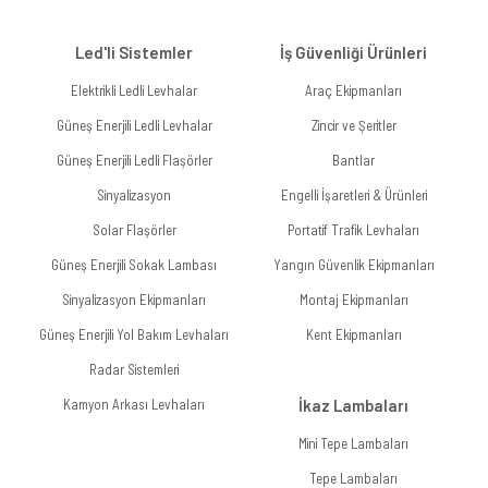
Led'li Sistemler
İş Güvenliği Ürünleri
Elektrikli Ledli Levhalar
Araç Ekipmanları
Güneş Enerjili Ledli Levhalar
Zincir ve Şeritler
Güneş Enerjili Ledli Flaşörler
Bantlar
Sinyalizasyon
Engelli İşaretleri & Ürünleri
Solar Flaşörler
Portatif Trafik Levhaları
Güneş Enerjili Sokak Lambası
Yangın Güvenlik Ekipmanları
Sinyalizasyon Ekipmanları
Montaj Ekipmanları
Güneş Enerjili Yol Bakım Levhaları
Kent Ekipmanları
Radar Sistemleri
Kamyon Arkası Levhaları
İkaz Lambaları
Mini Tepe Lambaları
Tepe Lambaları