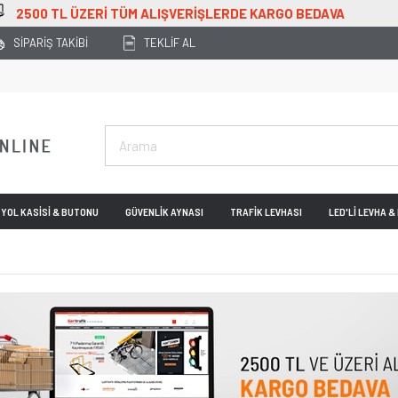
O BEDAVA
SİPARİŞ TAKİBİ
TEKLİF AL
YOL KASİSİ & BUTONU
GÜVENLİK AYNASI
TRAFİK LEVHASI
LED'Lİ LEVHA 