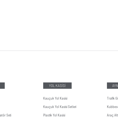
YOL KASİSİ
AYN
Kauçuk Yol Kasisi
Trafik G
Kauçuk Yol Kasisi Setleri
Kubbes
tör Seti
Plastik Yol Kasisi
Araç Al