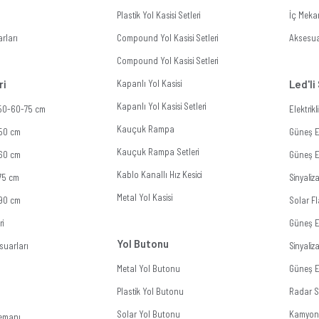
Plastik Yol Kasisi Setleri
İç Meka
rları
Compound Yol Kasisi Setleri
Aksesua
Compound Yol Kasisi Setleri
ri
Kapanlı Yol Kasisi
Led'li
Kapanlı Yol Kasisi Setleri
 50-60-75 cm
Elektrik
Kauçuk Rampa
 50 cm
Güneş En
Kauçuk Rampa Setleri
 60 cm
Güneş En
Kablo Kanallı Hız Kesici
 75 cm
Sinyali
Metal Yol Kasisi
 90 cm
Solar Fl
ri
Güneş E
Yol Butonu
suarları
Sinyali
Metal Yol Butonu
Güneş En
Plastik Yol Butonu
Radar Si
Solar Yol Butonu
Kamyon 
lemanı