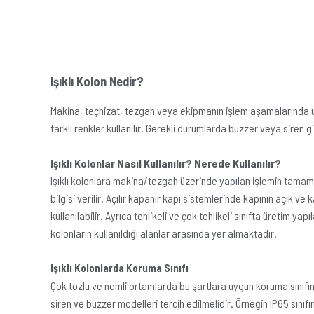
Işıklı Kolon Nedir?
Makina, teçhizat, tezgah veya ekipmanın işlem aşamalarında uyarma
farklı renkler kullanılır. Gerekli durumlarda buzzer veya siren gi
Işıklı Kolonlar Nasıl Kullanılır? Nerede Kullanılır?
Işıklı kolonlara makina/tezgah üzerinde yapılan işlemin tamaml
bilgisi verilir. Açılır kapanır kapı sistemlerinde kapının açık v
kullanılabilir. Ayrıca tehlikeli ve çok tehlikeli sınıfta üretim yap
kolonların kullanıldığı alanlar arasında yer almaktadır.
Işıklı Kolonlarda Koruma Sınıfı
Çok tozlu ve nemli ortamlarda bu şartlara uygun koruma sınıfına 
siren ve buzzer modelleri tercih edilmelidir. Örneğin IP65 sınıf