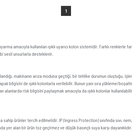
1
 amacıyla kullanılan ışıklı uyarıcı kolon sistemidir. Farklı renklerle farklı
bi sesli unsurlarla desteklenir.
andığı, makinanın arıza moduna geçtiği, bir tehlike durumun oluştuğu, işl
e kapalı bilgisini de ışıklı kolonlarla verilebilir. Bunun yanı sıra yükleme/b
ılan alanlarda risk bilgisini paylaşmak amacıyla da ışıklı kolonlar kullanılabili
sahip ürünler tercih edilmelidir. IP (Ingress Protection) sınıfında sıvı, ne
ında yer alan bir ürün toz geçirmez ve düşük basınçlı suya karşı dayanıklıdı