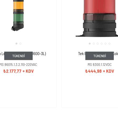
lı Led Duvar Montaj (8600-3L)
Tek Işıklı Sabit Yanan Ko
TÜKENDI
TÜKENDI
MS 86015.1.3.2.110-220VAC
MS 8300.1.12VDC
₺2.177,77
+ KDV
₺444,98
+ KDV