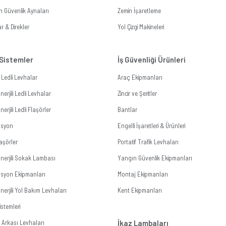
n Güvenlik Aynaları
Zemin İşaretleme
r & Direkler
Yol Çizgi Makineleri
 Sistemler
İş Güvenliği Ürünleri
li Ledli Levhalar
Araç Ekipmanları
erjili Ledli Levhalar
Zincir ve Şeritler
erjili Ledli Flaşörler
Bantlar
zasyon
Engelli İşaretleri & Ürünleri
aşörler
Portatif Trafik Levhaları
nerjili Sokak Lambası
Yangın Güvenlik Ekipmanları
zasyon Ekipmanları
Montaj Ekipmanları
erjili Yol Bakım Levhaları
Kent Ekipmanları
stemleri
Arkası Levhaları
İkaz Lambaları