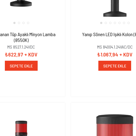
Yanan Tüp Ayaklı Minyon Lamba
Yanıp Sönen LED Işıklı Kolon 
(8550K)
MS 8527.1.24VDC
MS 84004.1.24VAC/DC
₺622,97
+ KDV
₺1.067,94
+ KDV
SEPETE EKLE
SEPETE EKLE