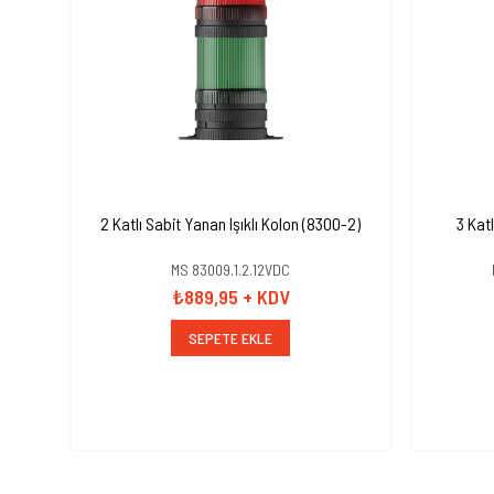
2 Katlı Sabit Yanan Işıklı Kolon (8300-2)
3 Kat
MS 83009.1.2.12VDC
₺889,95
+ KDV
SEPETE EKLE