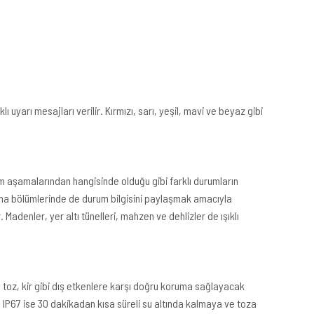
 uyarı mesajları verilir. Kırmızı, sarı, yeşil, mavi ve beyaz gibi
em aşamalarından hangisinde olduğu gibi farklı durumların
oşaltma bölümlerinde de durum bilgisini paylaşmak amacıyla
r. Madenler, yer altı tünelleri, mahzen ve dehlizler de ışıklı
m, toz, kir gibi dış etkenlere karşı doğru koruma sağlayacak
r. IP67 ise 30 dakikadan kısa süreli su altında kalmaya ve toza