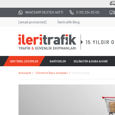
2500 TL ÜZERİ TÜM ALIŞVERİŞLERDE KARG
WHATSAPP DESTEK HATTI
0 312 234 30 00
[email protected]
İleritrafik Blog
SEKTÖREL ÇÖZÜMLER
BARİYERLER
DELİNATÖR & DUBA & KONİ
Anasayfa
Silindirik İkaz Lambaları
Işıklı Kolonlar