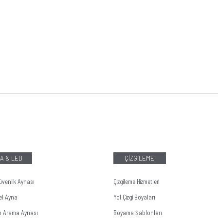
A & LED
ÇİZGİLEME
üvenlik Aynası
Çizgileme Hizmetleri
el Ayna
Yol Çizgi Boyaları
tı Arama Aynası
Boyama Şablonları