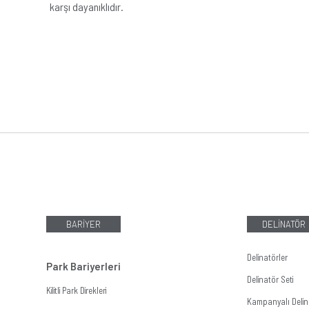
karşı dayanıklıdır.
BARİYER
DELİNATÖR
Delinatörler
Park Bariyerleri
Delinatör Seti
Kilitli Park Direkleri
Kampanyalı Delina