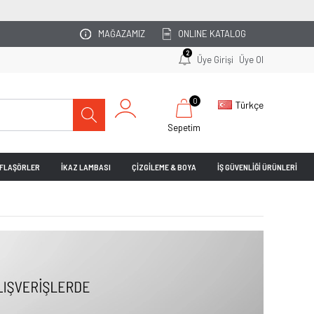
OTOPARKINIZI UZMAN EKİBİMİZ PLANLASIN!
MAĞAZAMIZ
ONLINE KATALOG
2
Üye Girişi
Üye Ol
0
Türkçe
Sepetim
& FLAŞÖRLER
İKAZ LAMBASI
ÇİZGİLEME & BOYA
İŞ GÜVENLİĞİ ÜRÜNLERİ