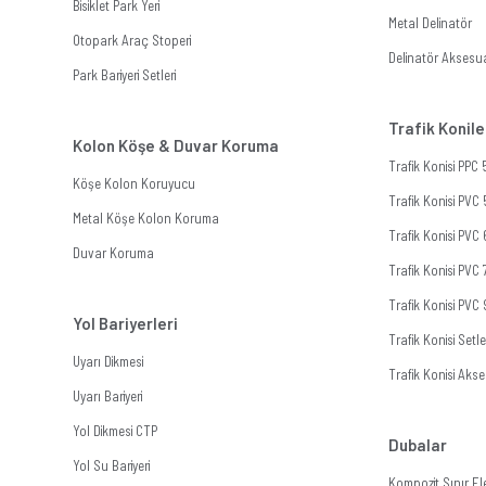
Bisiklet Park Yeri
Metal Delinatör
Otopark Araç Stoperi
Delinatör Aksesua
Park Bariyeri Setleri
Trafik Konile
Kolon Köşe & Duvar Koruma
Trafik Konisi PPC
Köşe Kolon Koruyucu
Trafik Konisi PVC
Metal Köşe Kolon Koruma
Trafik Konisi PVC
Duvar Koruma
Trafik Konisi PVC
Trafik Konisi PVC
Yol Bariyerleri
Trafik Konisi Setle
Uyarı Dikmesi
Trafik Konisi Akse
Uyarı Bariyeri
Yol Dikmesi CTP
Dubalar
Yol Su Bariyeri
Kompozit Sınır E