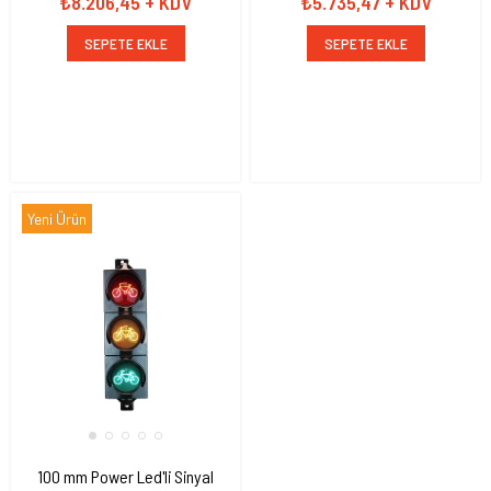
₺8.206,45
+ KDV
₺5.735,47
+ KDV
SEPETE EKLE
SEPETE EKLE
Yeni Ürün
100 mm Power Led'li Sinyal