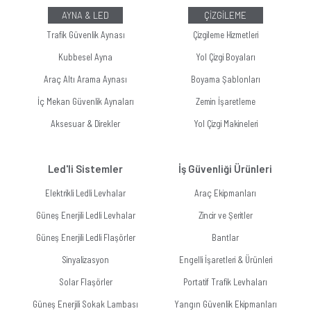
AYNA & LED
ÇİZGİLEME
Trafik Güvenlik Aynası
Çizgileme Hizmetleri
Kubbesel Ayna
Yol Çizgi Boyaları
Araç Altı Arama Aynası
Boyama Şablonları
İç Mekan Güvenlik Aynaları
Zemin İşaretleme
Aksesuar & Direkler
Yol Çizgi Makineleri
Led'li Sistemler
İş Güvenliği Ürünleri
Elektrikli Ledli Levhalar
Araç Ekipmanları
Güneş Enerjili Ledli Levhalar
Zincir ve Şeritler
Güneş Enerjili Ledli Flaşörler
Bantlar
Sinyalizasyon
Engelli İşaretleri & Ürünleri
Solar Flaşörler
Portatif Trafik Levhaları
Güneş Enerjili Sokak Lambası
Yangın Güvenlik Ekipmanları