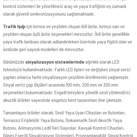
kontrol sistemleri ile yönetilmesi araç ve yaya trafiğinin eş zamanlı
olarak güvenli senkronizasyonunu sağlamaktadır.
Trafik Işığı
için kırmızı ve yeşilden oluşan ikili ünite, kırmızı sarı ve
yeşilden oluşan üçlü ünite seçenekleri mevcuttur. İkili ünite genellikle
yaya trafik lambası olarak adlandırılırken üzerinde yaya figürü olan ve
üstünde geri sayıcılı modelleri de mevcuttur.
Günümüzde
sinyalizasyon sistemlerinde
ağırlıklı olarak LED
teknolojisi kullanılmaktadır. Farklı LED tipleri ve değişken sinyal verici
çapları onlarca farklı sinyalizasyon çeşidinin üretilmesini sağlamıştır.
Sinyal verici çap ölçüleri arasında 100 mm, 200 mm ve 300 mm
seçenekleri bulunmaktadır. Engelli bireylere yönelik sesli yönlendirici,
akustik ürünler sayesinde engelsiz kent tasarımları öne çıkmıştır.
Tamamlayıcı ürünler olarak; Sesli Yaya Uyarı Cihazları ve Butonları,
Temassız Erişilebilir Yaya Butonu, Dokunmatik Sesli Akustik Yaya
Butonu, Animasyonlu Ledli Geri Sayıcılar, Kavşak Kontrol Cihazları,
Güneş Enerjili Sinyalizasyon Sistemleri, Programlanabilir Sinyal Kontrol