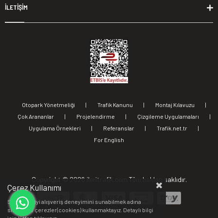
İLETİŞİM
Otopark Yönetmeliği
|
Trafik Kanunu
|
Montaj Kılavuzu
|
Çok Arananlar
|
Projelendirme
|
Çizgileme Uygulamaları
|
Uygulama Örnekleri
|
Referanslar
|
Trafik.net.tr
|
For English
Copyright ©
2026 ileritrafik.com Tüm hakları saklıdır.
Çerez Kullanımı
Sizlere en iyi alışveriş deneyimini sunabilmek adına
sitemizde çerezler(cookies) kullanmaktayız. Detaylı bilgi