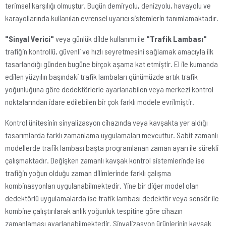
terimsel karşılığı olmuştur. Bugün demiryolu, denizyolu, havayolu ve
karayollarında kullanılan evrensel uyarıcı sistemlerin tanımlamaktadır.
"Sinyal Verici"
veya günlük dilde kullanımı ile
"Trafik Lambası"
trafiğin kontrollü, güvenli ve hızlı seyretmesini sağlamak amacıyla ilk
tasarlandığı günden bugüne birçok aşama kat etmiştir. El ile kumanda
edilen yüzyılın başındaki trafik lambaları günümüzde artık trafik
yoğunluğuna göre dedektörlerle ayarlanabilen veya merkezi kontrol
noktalarından idare edilebilen bir çok farklı modele evrilmiştir.
Kontrol ünitesinin sinyalizasyon cihazında veya kavşakta yer aldığı
tasarımlarda farklı zamanlama uygulamaları mevcuttur. Sabit zamanlı
modellerde trafik lambası başta programlanan zaman ayarı ile sürekli
çalışmaktadır. Değişken zamanlı kavşak kontrol sistemlerinde ise
trafiğin yoğun olduğu zaman dilimlerinde farklı çalışma
kombinasyonları uygulanabilmektedir. Yine bir diğer model olan
dedektörlü uygulamalarda ise trafik lambası dedektör veya sensör ile
kombine çalıştırılarak anlık yoğunluk tespitine göre cihazın
zamanlaması ayarlanabilmektedir. Sinyalizasyon ürünlerinin kavşak