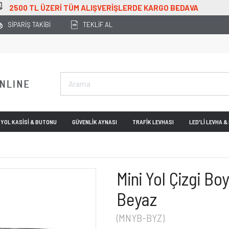
VA
SİPARİŞ TAKİBİ
TEKLİF AL
YOL KASİSİ & BUTONU
GÜVENLİK AYNASI
TRAFİK LEVHASI
LED'Lİ LEVHA 
Mini Yol Çizgi Bo
Beyaz
(MNYB-BYZ)