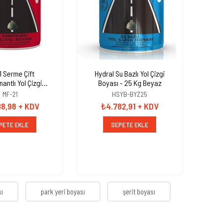
1 Serme Çift
Hydral Su Bazlı Yol Çizgi
10`
ntlı Yol Çizgi
Boyası - 25 Kg Beyaz
Akri
erit Boyası 25 kg
MF-21
HSYB-BYZ25
Sarı
88,98
+ KDV
₺4.782,91
+ KDV
PETE EKLE
SEPETE EKLE
sı
park yeri boyası
şerit boyası