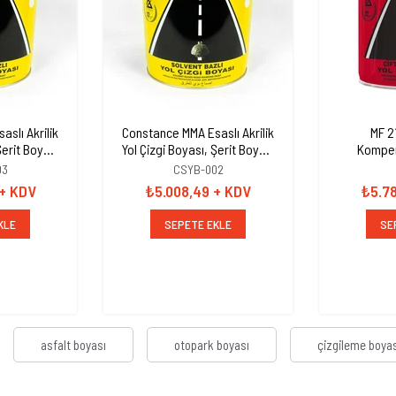
slı Akrilik
Constance MMA Esaslı Akrilik
MF 2
Şerit Boyası
Yol Çizgi Boyası, Şerit Boyası
Kompena
yah
25 kg Beyaz
Boyası, Ş
03
CSYB-002
+ KDV
₺5.008,49
+ KDV
₺5.7
KLE
SEPETE EKLE
SE
asfalt boyası
otopark boyası
çizgileme boya