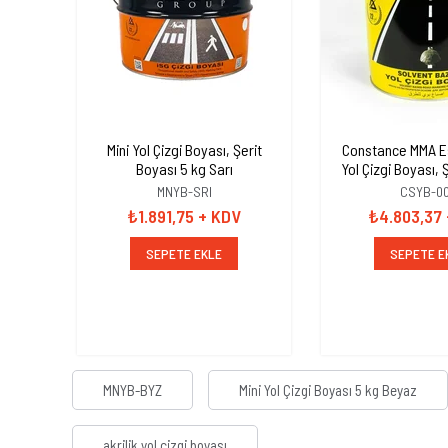
Mini Yol Çizgi Boyası, Şerit
Constance MMA Esa
Boyası 5 kg Sarı
Yol Çizgi Boyası, 
25 kg Si
MNYB-SRI
CSYB-0
₺1.891,75
+ KDV
₺4.803,37
SEPETE EKLE
SEPETE E
MNYB-BYZ
Mini Yol Çizgi Boyası 5 kg Beyaz
akrilik yol çizgi boyası