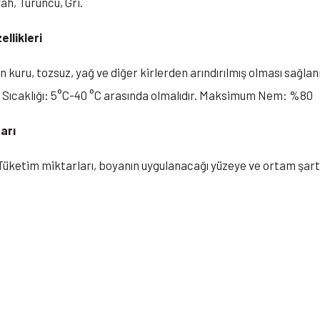
yah, Turuncu, Gri.
llikleri
uru, tozsuz, yağ ve diğer kirlerden arındırılmış olması sağlan
a Sıcaklığı: 5°C-40 °C arasında olmalıdır. Maksimum Nem: %80
arı
üketim miktarları, boyanın uygulanacağı yüzeye ve ortam şartlar