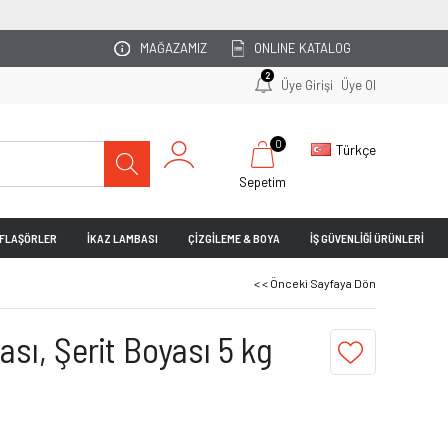
OTOPARKINIZI UZMAN EKİBİMİZ PLANLASIN!
MAĞAZAMIZ
ONLINE KATALOG
2
Üye Girişi
Üye Ol
0
Türkçe
Sepetim
& FLAŞÖRLER
İKAZ LAMBASI
ÇİZGİLEME & BOYA
İŞ GÜVENLİĞİ ÜRÜNLERİ
< < Önceki Sayfaya Dön
yası, Şerit Boyası 5 kg