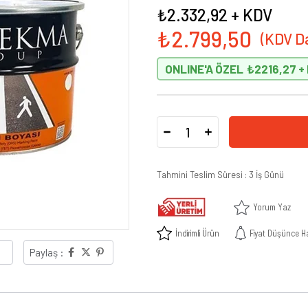
₺2.332,92
+ KDV
₺2.799,50
ONLINE'A ÖZEL
₺2216,27
Tahmini Teslim Süresi
:
3 İş Günü
Yorum Yaz
İndirimli Ürün
Fiyat Düşünce H
Paylaş :