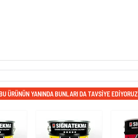
BU ÜRÜNÜN YANINDA BUNLARI DA TAVSIYE EDIYORUZ