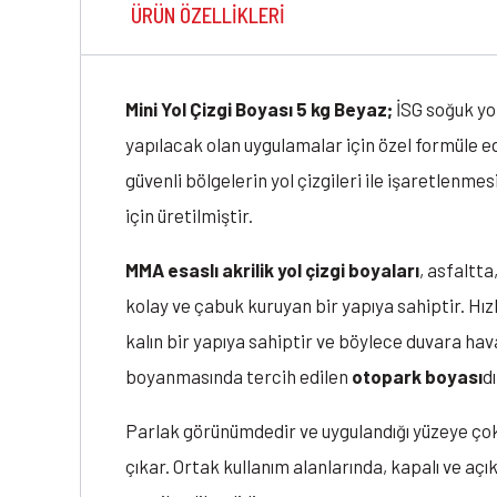
ÜRÜN ÖZELLIKLERI
Mini Yol Çizgi Boyası 5 kg Beyaz;
İSG soğuk yol
yapılacak olan uygulamalar için özel formüle ed
güvenli bölgelerin yol çizgileri ile işaretlenmes
için üretilmiştir.
MMA esaslı akrilik yol çizgi boyaları
, asfaltt
kolay ve çabuk kuruyan bir yapıya sahiptir. Hız
kalın bir yapıya sahiptir ve böylece duvara hav
boyanmasında tercih edilen
otopark boyası
dı
Parlak görünümdedir ve uygulandığı yüzeye çok k
çıkar. Ortak kullanım alanlarında, kapalı ve a