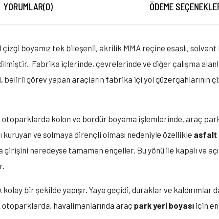
YORUMLAR
(0)
ÖDEME SEÇENEKLE
 çizgi boyamız tek bileşenli, akrilik MMA reçine esaslı, solvent 
ilmiştir. Fabrika içlerinde, çevrelerinde ve diğer çalışma alan
i, belirli görev yapan araçların fabrika içi yol güzergahlarının çi
a, otoparklarda kolon ve bordür boyama işlemlerinde, araç park
lı kuruyan ve solmaya dirençli olması nedeniyle özellikle
asfalt
a girişini neredeyse tamamen engeller. Bu yönü ile kapalı ve aç
r.
olay bir şekilde yapışır. Yaya geçidi, duraklar ve kaldırımlar 
çık otoparklarda, havalimanlarında araç
park yeri boyası
için en