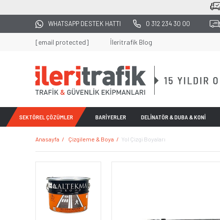
2500 TL ÜZERİ TÜM ALIŞVERİŞLERDE KARGO BEDA
WHATSAPP DESTEK HATTI
0 312 234 30 00
[email protected]
İleritrafik Blog
SEKTÖREL ÇÖZÜMLER
BARİYERLER
DELİNATÖR & DUBA & KONİ
Anasayfa
Çizgileme & Boya
Yol Çizgi Boyaları