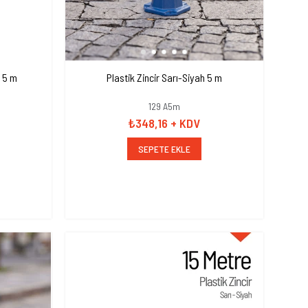
z 5 m
Plastik Zincir Sarı-Siyah 5 m
129 A5m
₺348,16
+ KDV
SEPETE EKLE