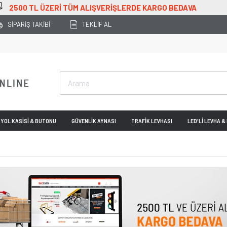
OTOPARKINIZI UZMAN EKİBİMİ
SİPARİŞ TAKİBİ
TEKLİF AL
YOL KASİSİ & BUTONU
GÜVENLİK AYNASI
TRAFİK LEVHASI
LED'Lİ LEVHA 