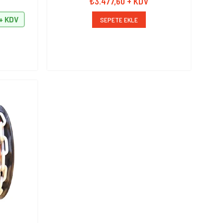
₺3.477,60
+ KDV
SEPETE EKLE