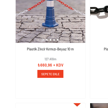
Plastik Zincir Kırmızı-Beyaz 10 m
Pl
127 A10m
₺660,96
+ KDV
SEPETE EKLE