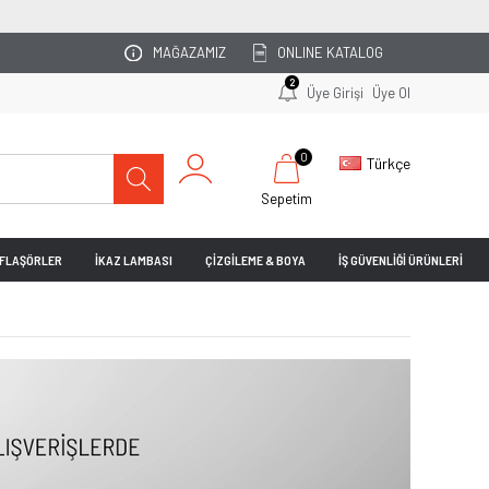
Z PLANLASIN!
MAĞAZAMIZ
ONLINE KATALOG
2
Üye Girişi
Üye Ol
0
Türkçe
Sepetim
& FLAŞÖRLER
İKAZ LAMBASI
ÇİZGİLEME & BOYA
İŞ GÜVENLİĞİ ÜRÜNLERİ