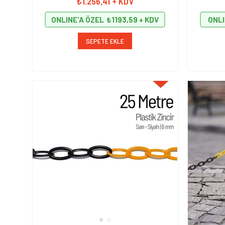
₺1.256,41
+ KDV
ONLINE'A ÖZEL
₺1193,59
ONLI
SEPETE EKLE