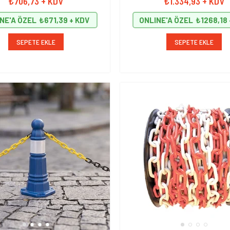
₺706,73
+ KDV
₺1.334,93
+ KDV
NE'A ÖZEL
₺671,39
ONLINE'A ÖZEL
₺1268,18
SEPETE EKLE
SEPETE EKLE