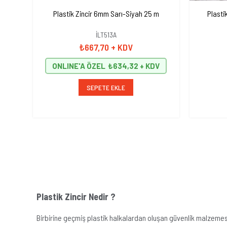
Plastik Zincir 6mm Sarı-Siyah 25 m
Plasti
İLT513A
₺667,70
+ KDV
ONLINE'A ÖZEL
₺634,32
SEPETE EKLE
Plastik Zincir Nedir ?
Birbirine geçmiş plastik halkalardan oluşan güvenlik malzemesid