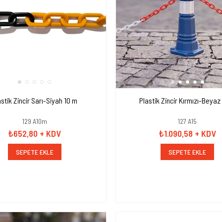
astik Zincir Sarı-Siyah 10 m
Plastik Zincir Kırmızı-Beyaz
129 A10m
127 A15
₺652,80
+ KDV
₺1.090,58
+ KDV
SEPETE EKLE
SEPETE EKLE