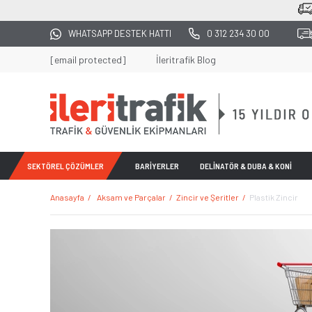
M ALIŞVERİŞLERDE KARGO BEDAVA
WHATSAPP DESTEK HATTI
0 312 234 30 00
[email protected]
İleritrafik Blog
SEKTÖREL ÇÖZÜMLER
BARİYERLER
DELİNATÖR & DUBA & KONİ
Anasayfa
Aksam ve Parçalar
Zincir ve Şeritler
Plastik Zincir