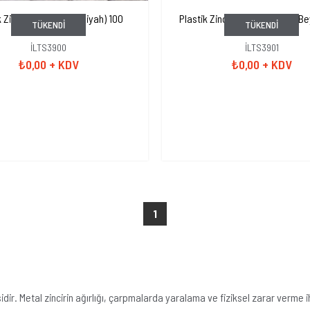
k Zincir 8 mm (Sarı - Siyah) 100
Plastik Zincir 8 mm (Kırmızı - B
TÜKENDI
TÜKENDI
metre
metre
İLTS3900
İLTS3901
₺0,00
+ KDV
₺0,00
+ KDV
1
ir. Metal zincirin ağırlığı, çarpmalarda yaralama ve fiziksel zarar verme ih