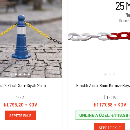
stik Zincir Sarı-Siyah 25 m
Plastik Zincir 8mm Kırmızı-Be
129 A
İLT501A
₺1.795,20
+ KDV
₺1.177,88
+ KDV
ONLINE'A ÖZEL
₺1118,99
SEPETE EKLE
SEPETE EKLE