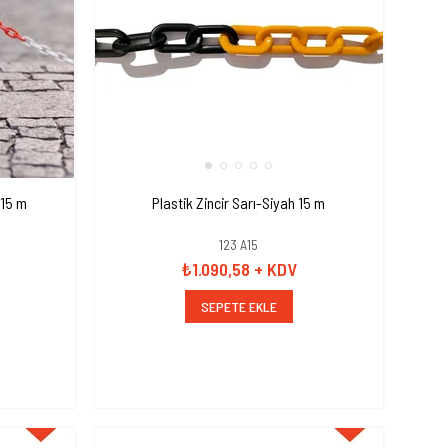
 15 m
Plastik Zincir Sarı-Siyah 15 m
123 A15
₺1.090,58
+ KDV
SEPETE EKLE