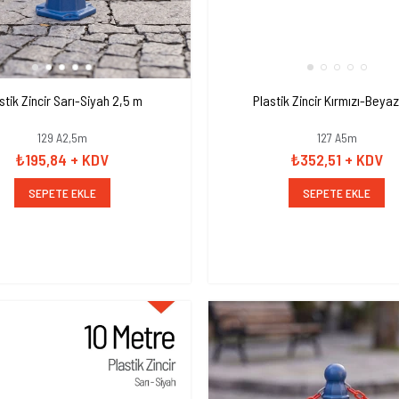
stik Zincir Sarı-Siyah 2,5 m
Plastik Zincir Kırmızı-Beya
129 A2,5m
127 A5m
₺195,84
+ KDV
₺352,51
+ KDV
SEPETE EKLE
SEPETE EKLE