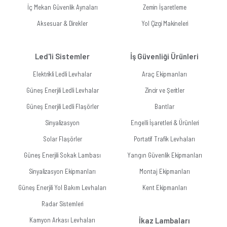
İç Mekan Güvenlik Aynaları
Zemin İşaretleme
Aksesuar & Direkler
Yol Çizgi Makineleri
Led'li Sistemler
İş Güvenliği Ürünleri
Elektrikli Ledli Levhalar
Araç Ekipmanları
Güneş Enerjili Ledli Levhalar
Zincir ve Şeritler
Güneş Enerjili Ledli Flaşörler
Bantlar
Sinyalizasyon
Engelli İşaretleri & Ürünleri
Solar Flaşörler
Portatif Trafik Levhaları
Güneş Enerjili Sokak Lambası
Yangın Güvenlik Ekipmanları
Sinyalizasyon Ekipmanları
Montaj Ekipmanları
Güneş Enerjili Yol Bakım Levhaları
Kent Ekipmanları
Radar Sistemleri
Kamyon Arkası Levhaları
İkaz Lambaları