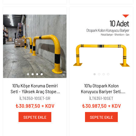
10'lu Köşe Koruma Demiri
10'lu Otopark Kolon
Seti - Yüksek Araç Stoperi
Koruyucu Bariyer Seti,
100 x 45cm
Metal Bariyer 104 x 46cm
İLT6350-10SET-SR
İLT6351-10SET
₺30.987,50
+ KDV
₺30.987,50
+ KDV
SEPETE EKLE
SEPETE EKLE