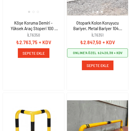
Köşe Koruma Demiri -
Otopark Kolon Koruyucu
Yüksek Araç Stoperi 100 x
Bariyer, Metal Bariyer 104 x
45cm
46 cm
İLT6350
İLT6351
₺2.763,75
+ KDV
₺2.847,50
+ KDV
SEPETE EKLE
ONLINE'A ÖZEL
₺2420,38
SEPETE EKLE