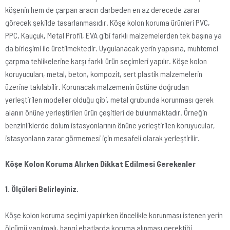
köşenin hem de çarpan aracın darbeden en az derecede zarar
görecek şekilde tasarlanmasıdır. Köşe kolon koruma ürünleri PVC,
PPC, Kauçuk, Metal Profil, EVA gibi farklı malzemelerden tek başına ya
da birleşimi ile üretilmektedir. Uygulanacak yerin yapısına, muhtemel
çarpma tehlikelerine karşı farklı ürün seçimleri yapılır. Köşe kolon
koruyucuları, metal, beton, kompozit, sert plastik malzemelerin
üzerine takılabilir. Korunacak malzemenin üstüne doğrudan
yerleştirilen modeller olduğu gibi, metal grubunda korunması gerek
alanın önüne yerleştirilen ürün çeşitleri de bulunmaktadır. Örneğin
benzinliklerde dolum istasyonlarının önüne yerleştirilen koruyucular,
istasyonların zarar görmemesi için mesafeli olarak yerleştirilir.
Köşe Kolon Koruma Alırken Dikkat Edilmesi Gerekenler
1. Ölçüleri Belirleyiniz.
Köşe kolon koruma seçimi yapılırken öncelikle korunması istenen yerin
ölçümü yapılmalı, hangi ebatlarda koruma alınması gerektiği