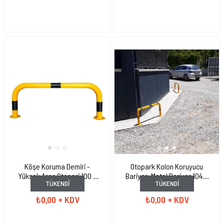
Köşe Koruma Demiri -
Otopark Kolon Koruyucu
Yüksek Araç Stoperi 100 x
Bariyer, Metal Bariyer 104 x
TÜKENDI
TÜKENDI
45cm
46 cm
İLTS3420
İLTS3421
₺0,00
+ KDV
₺0,00
+ KDV