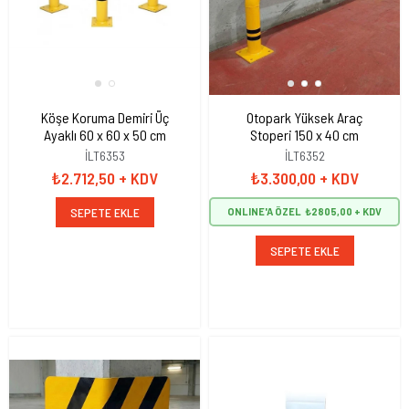
Köşe Koruma Demiri Üç
Otopark Yüksek Araç
Ayaklı 60 x 60 x 50 cm
Stoperi 150 x 40 cm
İLT6353
İLT6352
₺2.712,50
+ KDV
₺3.300,00
+ KDV
SEPETE EKLE
ONLINE'A ÖZEL
₺2805,00
SEPETE EKLE