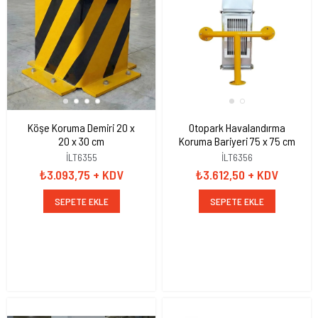
Köşe Koruma Demiri 20 x
Otopark Havalandırma
20 x 30 cm
Koruma Bariyeri 75 x 75 cm
İLT6355
İLT6356
₺3.093,75
+ KDV
₺3.612,50
+ KDV
SEPETE EKLE
SEPETE EKLE