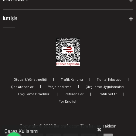
İLETİŞİM
Otopark Yönetmeliği
|
Trafik Kanunu
|
Montaj Kılavuzu
|
Çok Arananlar
|
Projelendirme
|
Çizgileme Uygulamaları
|
Uygulama Örnekleri
|
Referanslar
|
Trafik.net.tr
|
For English
Copyright ©
2026 ileritrafik.com Tüm hakları saklıdır.
Çerez Kullanımı