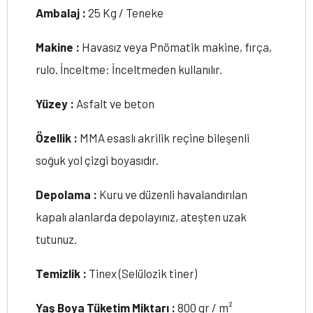
Ambalaj :
25 Kg / Teneke
Makine :
Havasız veya Pnömatik makine, fırça,
rulo. İnceltme: İnceltmeden kullanılır.
Yüzey :
Asfalt ve beton
Özellik :
MMA esaslı akrilik reçine bileşenli
soğuk yol çizgi boyasıdır.
Depolama :
Kuru ve düzenli havalandırılan
kapalı alanlarda depolayınız, ateşten uzak
tutunuz.
Temizlik :
Tinex (Selülozik tiner)
Yaş Boya Tüketim Miktarı :
800 gr / m²