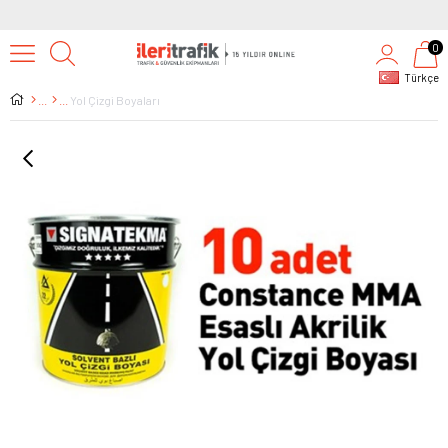
0
Türkçe
Yol Çizgi Boyaları