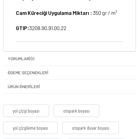
Cam Küreciği Uygulama Miktarı :
350 gr / m²
GTIP:
3208.90.91.00.22
YORUMLAR
(0)
ÖDEME SEÇENEKLERI
ÜRÜN ÖNERILERI
yol çizgi boyası
otopark boyası
yol çizgileme boyası
otopark duvar boyası