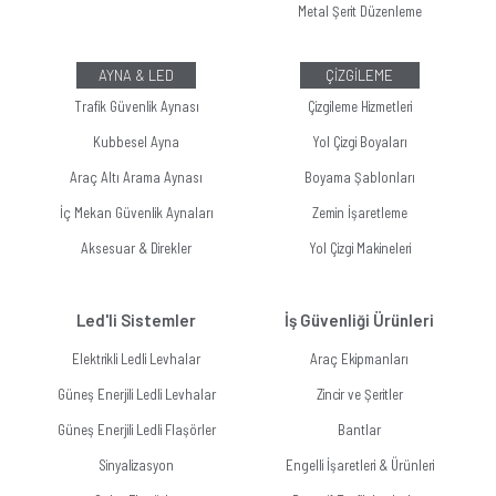
Metal Şerit Düzenleme
AYNA & LED
ÇİZGİLEME
Trafik Güvenlik Aynası
Çizgileme Hizmetleri
Kubbesel Ayna
Yol Çizgi Boyaları
Araç Altı Arama Aynası
Boyama Şablonları
İç Mekan Güvenlik Aynaları
Zemin İşaretleme
Aksesuar & Direkler
Yol Çizgi Makineleri
Led'li Sistemler
İş Güvenliği Ürünleri
Elektrikli Ledli Levhalar
Araç Ekipmanları
Güneş Enerjili Ledli Levhalar
Zincir ve Şeritler
Güneş Enerjili Ledli Flaşörler
Bantlar
Sinyalizasyon
Engelli İşaretleri & Ürünleri