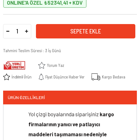
ONLINE'A ÖZEL
₺52341,41
Tahmini Teslim Süresi
:
3 İş Günü
Yorum Yaz
İndirimli Ürün
Fiyat Düşünce Haber Ver
Kargo Bedava
ÜRÜN ÖZELLIKLERI
Yol çizgi boyalarında siparişiniz
kargo
firmalarının yanıcı ve patlayıcı
maddeleri taşımaması nedeniyle