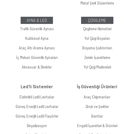
Metal Şerit Düzenleme
AYNA & LED
ÇİZGİLEME
Trafik Güvenlik Aynası
Çizgileme Hizmetleri
Kubbesel Ayna
Yol Çizgi Boyaları
Araç Altı Arama Aynası
Boyama Şablonları
İç Mekan Güvenlik Aynaları
Zemin İşaretleme
Aksesuar & Direkler
Yol Çizgi Makineleri
Led'li Sistemler
İş Güvenliği Ürünleri
Elektrikli Ledli Levhalar
Araç Ekipmanları
Güneş Enerjili Ledli Levhalar
Zincir ve Şeritler
Güneş Enerjili Ledli Flaşörler
Bantlar
Sinyalizasyon
Engelli İşaretleri & Ürünleri