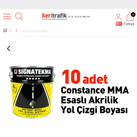
0
Türkçe
Yol Çizgi Boyaları