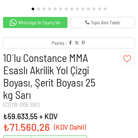
WhatsApp ile Sipariş Ver
Toplu Alım Talebi
Paylaş :
10`lu Constance MMA
Esaslı Akrilik Yol Çizgi
Boyası, Şerit Boyası 25
kg Sarı
(CSYB-005 SRI)
₺59.633,55
+ KDV
₺71.560,26