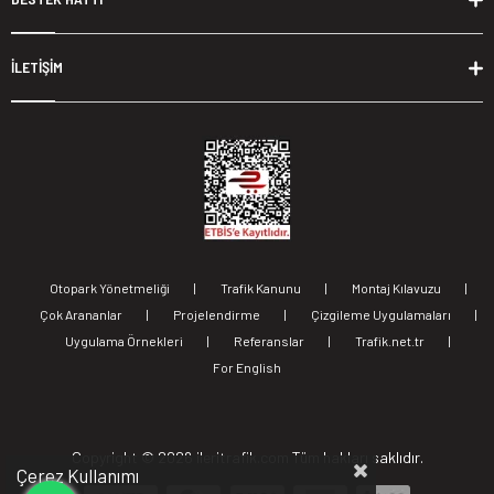
İLETİŞİM
Otopark Yönetmeliği
|
Trafik Kanunu
|
Montaj Kılavuzu
|
Çok Arananlar
|
Projelendirme
|
Çizgileme Uygulamaları
|
Uygulama Örnekleri
|
Referanslar
|
Trafik.net.tr
|
For English
Copyright ©
2026 ileritrafik.com Tüm hakları saklıdır.
Çerez Kullanımı