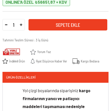
ONLINE'A ÖZEL
₺56651,87
Tahmini Teslim Süresi
:
3 İş Günü
Yorum Yaz
İndirimli Ürün
Fiyat Düşünce Haber Ver
Kargo Bedava
ÜRÜN ÖZELLIKLERI
Yol çizgi boyalarında siparişiniz
kargo
firmalarının yanıcı ve patlayıcı
maddeleri taşımaması nedeniyle