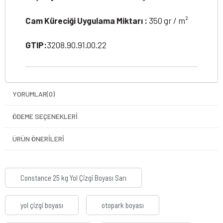
Cam Küreciği Uygulama Miktarı :
350 gr / m²
GTIP:
3208.90.91.00.22
YORUMLAR
(0)
ÖDEME SEÇENEKLERI
ÜRÜN ÖNERILERI
Constance 25 kg Yol Çizgi Boyası Sarı
yol çizgi boyası
otopark boyası