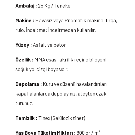
Ambalaj :
25 Kg / Teneke
Makine :
Havasız veya Pnömatik makine, fırça,
rulo. İnceltme: İnceltmeden kullanılır.
Yüzey :
Asfalt ve beton
Özellik :
MMA esaslı akrilik reçine bileşenli
soğuk yol çizgi boyasıdır.
Depolama :
Kuru ve düzenli havalandırılan
kapalı alanlarda depolayınız, ateşten uzak
tutunuz.
Temizlik :
Tinex (Selülozik tiner)
Yaş Boya Tüketim Miktarı :
800 gr / m²