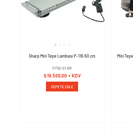
Sharp Mini Tepe Lambası P-116 60 cm
Mini Tep
P/116-51-KM
₺19.500,00
+ KDV
SEPETE EKLE