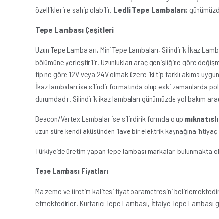
özelliklerine sahip olabilir.
Ledli Tepe Lambaları
; günümüzde
Tepe Lambası Çeşitleri
Uzun Tepe Lambaları, Mini Tepe Lambaları, Silindirik İkaz Lamb
bölümüne yerleştirilir. Uzunlukları araç genişliğine göre değişme
tipine göre 12V veya 24V olmak üzere iki tip farklı akıma uygun ü
İkaz lambaları ise silindir formatında olup eski zamanlarda pol
durumdadır. Silindirik ikaz lambaları günümüzde yol bakım araçl
Beacon/Vertex Lambalar ise silindirik formda olup
mıknatısl
uzun süre kendi aküsünden ilave bir elektrik kaynağına ihtiya
Türkiye’de üretim yapan tepe lambası markaları bulunmakta olup
Tepe Lambası Fiyatları
Malzeme ve üretim kalitesi fiyat parametresini belirlemektedir.
etmektedirler. Kurtarıcı Tepe Lambası, İtfaiye Tepe Lambası g