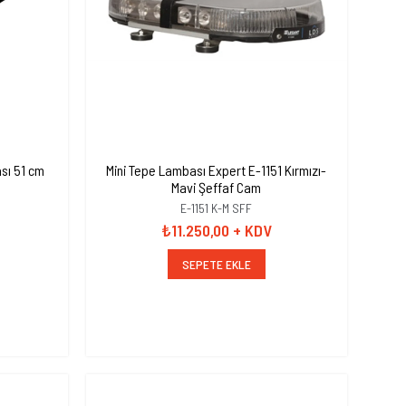
sı 51 cm
Mini Tepe Lambası Expert E-1151 Kırmızı-
Mavi Şeffaf Cam
E-1151 K-M SFF
₺11.250,00
+ KDV
SEPETE EKLE