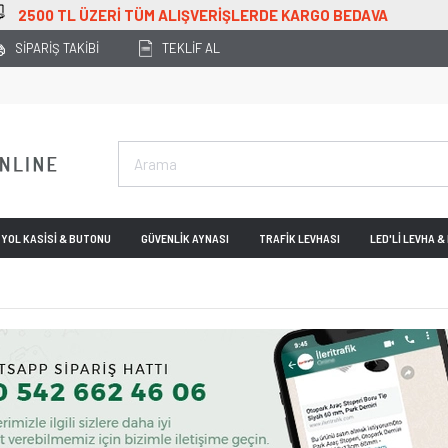
OTOPARK
SİPARİŞ TAKİBİ
TEKLİF AL
YOL KASİSİ & BUTONU
GÜVENLİK AYNASI
TRAFİK LEVHASI
LED'Lİ LEVHA 