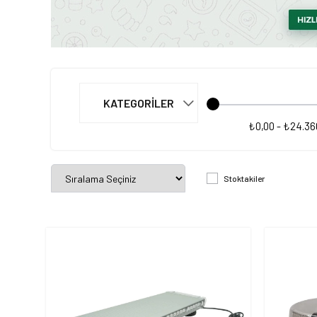
KATEGORILER
₺0,00 - ₺24.36
Stoktakiler