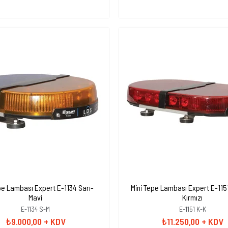
pe Lambası Expert E-1134 Sarı-
Mini Tepe Lambası Expert E-1151
Mavi
Kırmızı
E-1134 S-M
E-1151 K-K
₺9.000,00
+ KDV
₺11.250,00
+ KDV