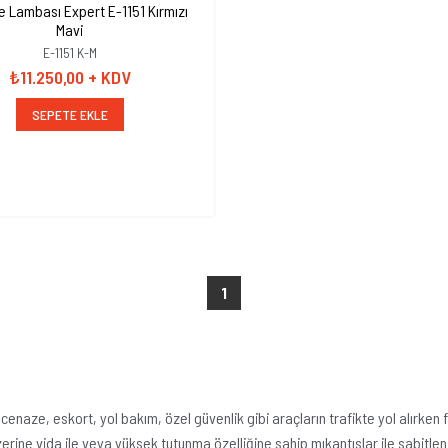
mbası Expert E-1151 Kırmızı
Mavi
E-1151 K-M
₺11.250,00
+ KDV
SEPETE EKLE
1
 cenaze, eskort, yol bakım, özel güvenlik gibi araçların trafikte yol alırken 
rine vida ile veya yüksek tutunma özelliğine sahip mıkantıslar ile sabitlen