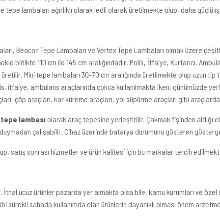
 tepe lambaları ağırlıklı olarak ledli olarak üretilmekte olup, daha güçlü ı
aları, Beacon Tepe Lambaları ve Vertex Tepe Lambaları olmak üzere çeşitler
kle birlikte 110 cm ile 145 cm aralığındadır. Polis, İtfaiye, Kurtarıcı, Ambul
retilir. Mini tepe lambaları 30-70 cm aralığında üretilmekte olup uzun tip tepe
is, itfaiye, ambulans araçlarında çokca kullanılmakta iken, günümüzde yerler
arı, çöp araçları, kar küreme araçları, yol süpürme araçları gibi araçlarda
ı tepe lambası
olarak araç tepesine yerleştirilir. Çakmak fişinden aldığı el
ç duymadan çalışabilir. Cihaz üzerinde batarya durumunu gösteren gösterge
, satış sonrası hizmetler ve ürün kalitesi için bu markalar tercih edilmekt
 İthal ucuz ürünler pazarda yer almakta olsa bile, kamu kurumları ve özel sek
ibi sürekli sahada kullanımda olan ürünlerin dayanıklı olması önem arzetme