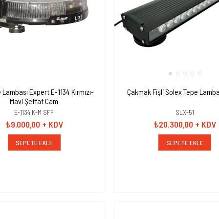
e Lambası Expert E-1134 Kırmızı-
Çakmak Fişli Solex Tepe Lamba
Mavi Şeffaf Cam
E-1134 K-M SFF
SLX-51
₺9.000,00
+ KDV
₺20.300,00
+ KDV
SEPETE EKLE
SEPETE EKLE