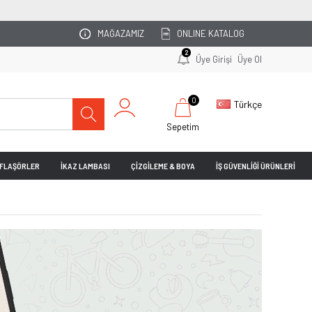
INIZI UZMAN EKİBİMİZ PLANLASIN!
MAĞAZAMIZ
ONLINE KATALOG
2
Üye Girişi
Üye Ol
0
Türkçe
Sepetim
& FLAŞÖRLER
İKAZ LAMBASI
ÇİZGİLEME & BOYA
İŞ GÜVENLİĞİ ÜRÜNLERİ