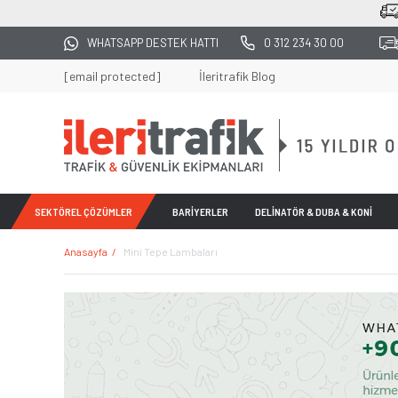
2500 TL ÜZERİ TÜM ALIŞVERİŞLERDE KARGO BEDAVA
WHATSAPP DESTEK HATTI
0 312 234 30 00
[email protected]
İleritrafik Blog
SEKTÖREL ÇÖZÜMLER
BARİYERLER
DELİNATÖR & DUBA & KONİ
Anasayfa
Mini Tepe Lambaları