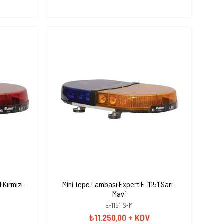
 Kırmızı-
Mini Tepe Lambası Expert E-1151 Sarı-
Mavi
E-1151 S-M
₺11.250,00
+ KDV