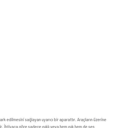
fark edilmesini sağlayan uyarıcı bir aparattır. Araçların üzerine
ir. İhtiyaca göre sadece ışıklı veya hem ışık hem de ses