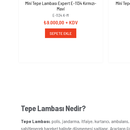
Mini Tepe Lambası Expert E-1134 Kırmızı-
Mini Tepe La
Mavi
E-1134 K-M
₺9.000,00
+ KDV
SEPETE EKLE
Tepe Lambası Nedir?
Tepe Lambası
, polis, jandarma, itfaiye, kurtarıcı, ambulans,
sabitlenerek hareket halinde düşmemesi sağlanır. Araçların üze