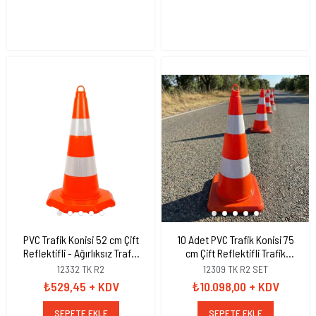
PVC Trafik Konisi 52 cm Çift
10 Adet PVC Trafik Konisi 75
Reflektifli - Ağırlıksız Trafik
cm Çift Reflektifli Trafik
Dubası
Dubası
12332 TK R2
12309 TK R2 SET
₺529,45
+ KDV
₺10.098,00
+ KDV
SEPETE EKLE
SEPETE EKLE