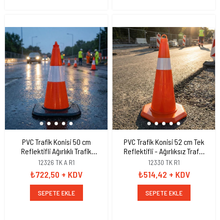
PVC Trafik Konisi 50 cm
PVC Trafik Konisi 52 cm Tek
Reflektifli Ağırlıklı Trafik
Reflektifli - Ağırlıksız Trafik
Dubası
Dubası
12326 TK A R1
12330 TK R1
₺722,50
+ KDV
₺514,42
+ KDV
SEPETE EKLE
SEPETE EKLE