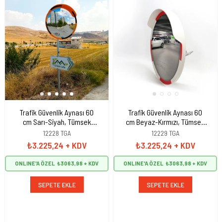
Trafik Güvenlik Aynası 60
Trafik Güvenlik Aynası 60
cm Sarı-Siyah, Tümsek
cm Beyaz-Kırmızı, Tümsek
Ayna, Otopark Aynası
Ayna, Otopark Aynası
12228 TGA
12229 TGA
₺3.225,24
+ KDV
₺3.225,24
+ KDV
ONLINE'A ÖZEL
₺3063,98
ONLINE'A ÖZEL
₺3063,98
SEPETE EKLE
SEPETE EKLE