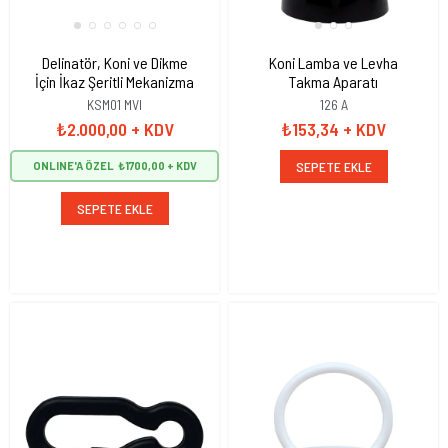
Delinatör, Koni ve Dikme
Koni Lamba ve Levha
İçin İkaz Şeritli Mekanizma
Takma Aparatı
KSM01 MVI
126 A
₺2.000,00
+ KDV
₺153,34
+ KDV
SEPETE EKLE
ONLINE'A ÖZEL
₺1700,00
SEPETE EKLE