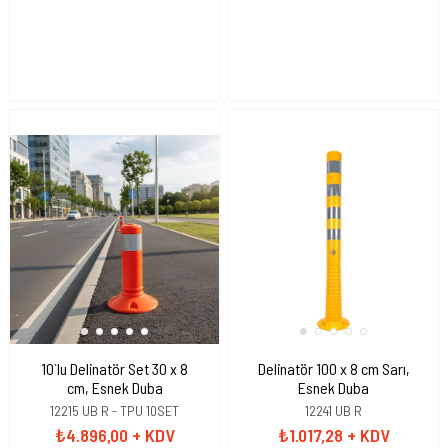
10`lu Delinatör Set 30 x 8
Delinatör 100 x 8 cm Sarı,
cm, Esnek Duba
Esnek Duba
12215 UB R - TPU 10SET
12241 UB R
₺4.896,00
+ KDV
₺1.017,28
+ KDV