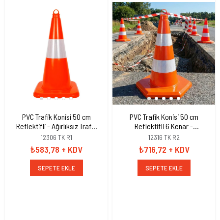
PVC Trafik Konisi 50 cm
PVC Trafik Konisi 50 cm
Reflektifli - Ağırlıksız Trafik
Reflektifli 6 Kenar -
Dubası
Ağırlıksız Trafik Dubası
12306 TK R1
12316 TK R2
₺583,78
+ KDV
₺716,72
+ KDV
SEPETE EKLE
SEPETE EKLE