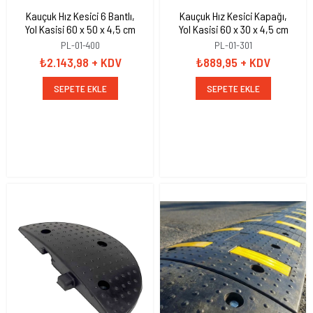
Kauçuk Hız Kesici 6 Bantlı,
Kauçuk Hız Kesici Kapağı,
Yol Kasisi 60 x 50 x 4,5 cm
Yol Kasisi 60 x 30 x 4,5 cm
PL-01-400
PL-01-301
₺2.143,98
+ KDV
₺889,95
+ KDV
SEPETE EKLE
SEPETE EKLE