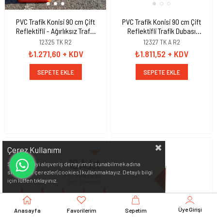
PVC Trafik Konisi 90 cm Çift
PVC Trafik Konisi 90 cm Çift
Reflektifli - Ağırlıksız Trafik
Reflektifli Trafik Dubası
Dubası
Ağırlıklı
12325 TK R2
12327 TK A R2
₺1.271,60
+ KDV
₺1.811,52
+ KDV
SEPETE EKLE
SEPETE EKLE
Çerez Kullanımı
Sizlere en iyi alışveriş deneyimini sunabilmek adına
sitemizde çerezler(cookies) kullanmaktayız. Detaylı bilgi
için lütfen
tıklayınız.
Üye Girişi
Anasayfa
Favorilerim
Sepetim