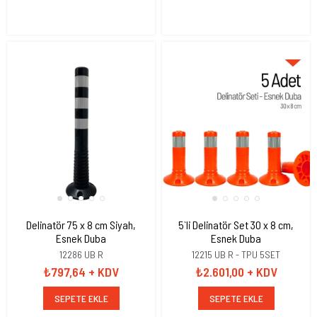
Delinatör 75 x 8 cm Siyah,
5`li Delinatör Set 30 x 8 cm,
Esnek Duba
Esnek Duba
12286 UB R
12215 UB R - TPU 5SET
₺797,64
+ KDV
₺2.601,00
+ KDV
SEPETE EKLE
SEPETE EKLE