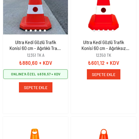
Ultra Kedi Gözlü Trafik
Ultra Kedi Gözlü Trafik
Konisi 60 cm - Ağırlıklı Trafik
Konisi 60 cm - Ağırlıksız
Dubası
Trafik Dubası
12351 TK A
12350 TK
₺880,60
+ KDV
₺601,12
+ KDV
SEPETE EKLE
ONLINE'A ÖZEL
₺836,57
SEPETE EKLE