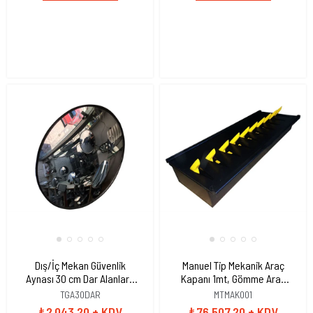
Dış/İç Mekan Güvenlik
Manuel Tip Mekanik Araç
Aynası 30 cm Dar Alanlara
Kapanı 1mt, Gömme Araç
Özel Geniş Açılı
Kapanı
TGA30DAR
MTMAK001
₺2.043,20
+ KDV
₺76.507,20
+ KDV