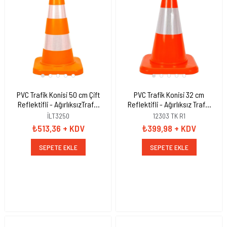
PVC Trafik Konisi 50 cm Çift
PVC Trafik Konisi 32 cm
Reflektifli - AğırlıksızTrafik
Reflektifli - Ağırlıksız Trafik
Dubası
Dubası
İLT3250
12303 TK R1
₺513,36
+ KDV
₺399,98
+ KDV
SEPETE EKLE
SEPETE EKLE