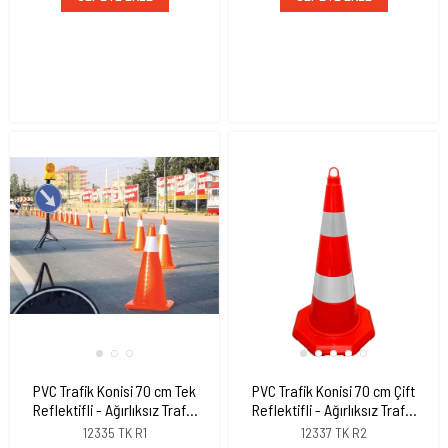
PVC Trafik Konisi 70 cm Tek
PVC Trafik Konisi 70 cm Çift
Reflektifli - Ağırlıksız Trafik
Reflektifli - Ağırlıksız Trafik
Dubası
Dubası
12335 TK R1
12337 TK R2