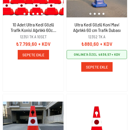
10 Adet Ultra Kedi Gözlü
Ultra Kedi Gözlü Koni Mavi
Trafik Konisi Ağırlıklı 60cm
Ağırlıklı 60 cm Trafik Dubası
Trafik Dubası
12351 TK A 10SET
12352 TK A
₺7.799,60
+ KDV
₺880,60
+ KDV
SEPETE EKLE
ONLINE'A ÖZEL
₺836,57
SEPETE EKLE