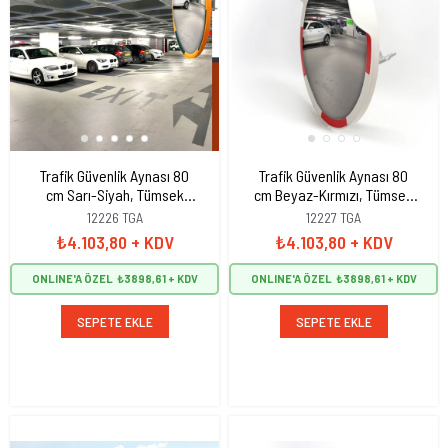
Trafik Güvenlik Aynası 80
Trafik Güvenlik Aynası 80
cm Sarı-Siyah, Tümsek
cm Beyaz-Kırmızı, Tümsek
Ayna, Otopark Aynası
Ayna, Otopark Aynası
12226 TGA
12227 TGA
₺4.103,80
+ KDV
₺4.103,80
+ KDV
ONLINE'A ÖZEL
₺3898,61
ONLINE'A ÖZEL
₺3898,61
SEPETE EKLE
SEPETE EKLE