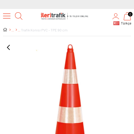
0
Türkçe
Trafik Konisi PVC - TPE 90 cm