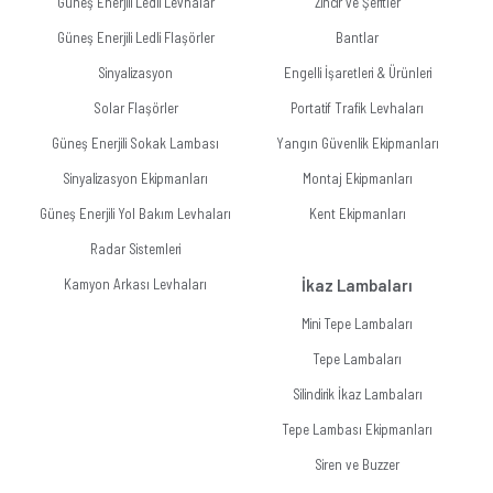
Güneş Enerjili Ledli Levhalar
Zincir ve Şeritler
Güneş Enerjili Ledli Flaşörler
Bantlar
Sinyalizasyon
Engelli İşaretleri & Ürünleri
Solar Flaşörler
Portatif Trafik Levhaları
Güneş Enerjili Sokak Lambası
Yangın Güvenlik Ekipmanları
Sinyalizasyon Ekipmanları
Montaj Ekipmanları
Güneş Enerjili Yol Bakım Levhaları
Kent Ekipmanları
Radar Sistemleri
Kamyon Arkası Levhaları
İkaz Lambaları
Mini Tepe Lambaları
Tepe Lambaları
Silindirik İkaz Lambaları
Tepe Lambası Ekipmanları
Siren ve Buzzer