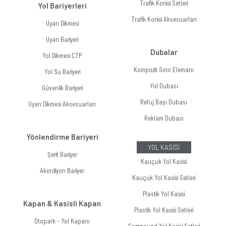
Trafik Konisi Setleri
Yol Bariyerleri
Trafik Konisi Aksesuarları
Uyarı Dikmesi
Uyarı Bariyeri
Dubalar
Yol Dikmesi CTP
Kompozit Sınır Elemanı
Yol Su Bariyeri
Yol Dubası
Güvenlik Bariyeri
Refuj Başı Dubası
Uyarı Dikmesi Aksesuarları
Reklam Dubası
Yönlendirme Bariyeri
YOL KASİSİ
Şerit Bariyer
Kauçuk Yol Kasisi
Akordiyon Bariyer
Kauçuk Yol Kasisi Setleri
Plastik Yol Kasisi
Kapan & Kasisli Kapan
Plastik Yol Kasisi Setleri
Otopark - Yol Kapanı