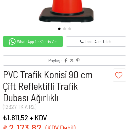
WhatsApp ile Sipariş Ver
Toplu Alım Talebi
Paylaş :
PVC Trafik Konisi 90 cm
Çift Reflektifli Trafik
Dubası Ağırlıklı
(12327 TK A R2)
₺1.811,52
+ KDV
₺2.173,82