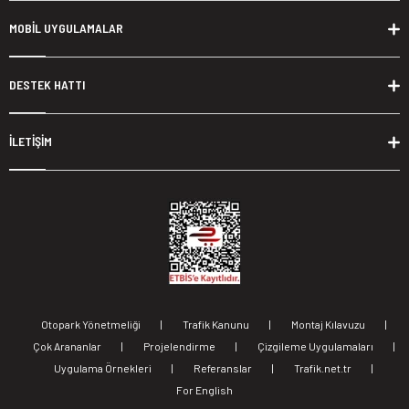
MOBİL UYGULAMALAR
DESTEK HATTI
İLETİŞİM
Otopark Yönetmeliği
|
Trafik Kanunu
|
Montaj Kılavuzu
|
Çok Arananlar
|
Projelendirme
|
Çizgileme Uygulamaları
|
Uygulama Örnekleri
|
Referanslar
|
Trafik.net.tr
|
For English