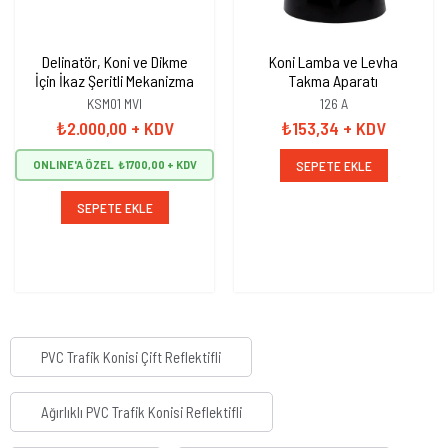
Delinatör, Koni ve Dikme
Koni Lamba ve Levha
İçin İkaz Şeritli Mekanizma
Takma Aparatı
KSM01 MVI
126 A
₺2.000,00
+ KDV
₺153,34
+ KDV
SEPETE EKLE
ONLINE'A ÖZEL
₺1700,00
SEPETE EKLE
PVC Trafik Konisi Çift Reflektifli
Ağırlıklı PVC Trafik Konisi Reflektifli