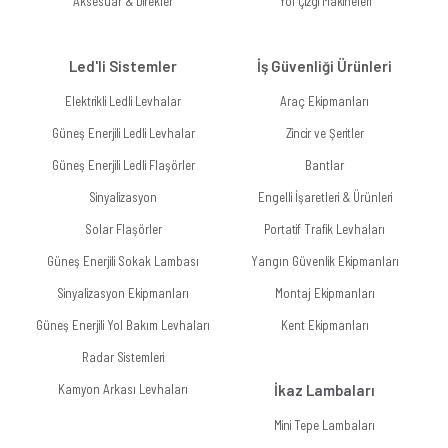
Aksesuar & Direkler
Yol Çizgi Makineleri
Led'li Sistemler
İş Güvenliği Ürünleri
Elektrikli Ledli Levhalar
Araç Ekipmanları
Güneş Enerjili Ledli Levhalar
Zincir ve Şeritler
Güneş Enerjili Ledli Flaşörler
Bantlar
Sinyalizasyon
Engelli İşaretleri & Ürünleri
Solar Flaşörler
Portatif Trafik Levhaları
Güneş Enerjili Sokak Lambası
Yangın Güvenlik Ekipmanları
Sinyalizasyon Ekipmanları
Montaj Ekipmanları
Güneş Enerjili Yol Bakım Levhaları
Kent Ekipmanları
Radar Sistemleri
Kamyon Arkası Levhaları
İkaz Lambaları
Mini Tepe Lambaları