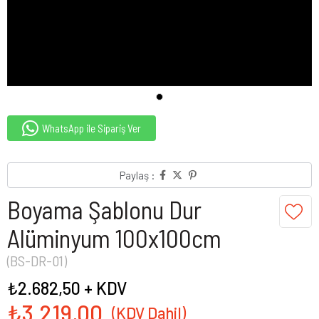
WhatsApp ile Sipariş Ver
Paylaş :
Boyama Şablonu Dur
Alüminyum 100x100cm
(BS-DR-01)
₺2.682,50
+ KDV
₺3.219,00