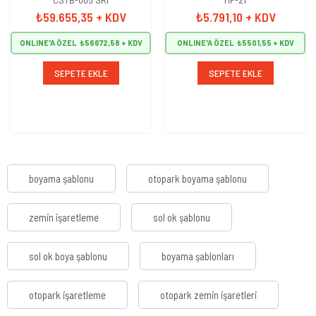
Sarı
Sarı
₺59.655,35
+ KDV
₺5.791,10
+ KDV
ONLINE'A ÖZEL
₺56672,58
ONLINE'A ÖZEL
₺5501,55
SEPETE EKLE
SEPETE EKLE
boyama şablonu
otopark boyama şablonu
zemin işaretleme
sol ok şablonu
sol ok boya şablonu
boyama şablonları
otopark işaretleme
otopark zemin işaretleri