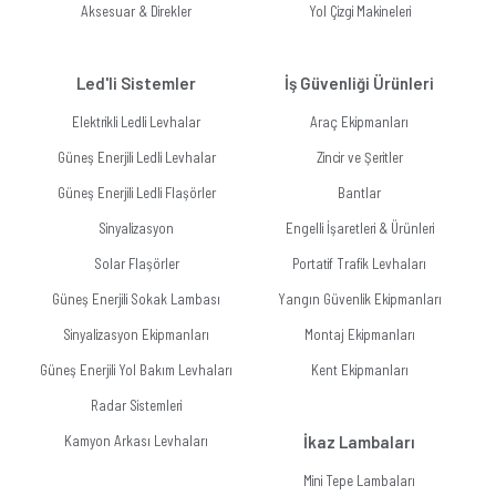
Aksesuar & Direkler
Yol Çizgi Makineleri
Led'li Sistemler
İş Güvenliği Ürünleri
Elektrikli Ledli Levhalar
Araç Ekipmanları
Güneş Enerjili Ledli Levhalar
Zincir ve Şeritler
Güneş Enerjili Ledli Flaşörler
Bantlar
Sinyalizasyon
Engelli İşaretleri & Ürünleri
Solar Flaşörler
Portatif Trafik Levhaları
Güneş Enerjili Sokak Lambası
Yangın Güvenlik Ekipmanları
Sinyalizasyon Ekipmanları
Montaj Ekipmanları
Güneş Enerjili Yol Bakım Levhaları
Kent Ekipmanları
Radar Sistemleri
Kamyon Arkası Levhaları
İkaz Lambaları
Mini Tepe Lambaları