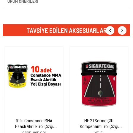
ÜRÜN ÖNERILERI
TAVSIYE EDILEN AKSESUARLAR
10`lu Constance MMA
MF 21 Serme Çift
Esaslı Akrilik Yol Çizgi
Kompenantlı Yol Çizgi
Boyası, Şerit Boyası 25 kg
Boyası, Şerit Boyası 25 kg
CSYB-005 SRI
MF-21