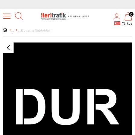
0
Türkçe
Boyama Şablonları