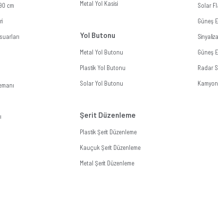
Metal Yol Kasisi
 90 cm
Solar Fl
ri
Güneş E
Yol Butonu
suarları
Sinyali
Metal Yol Butonu
Güneş En
Plastik Yol Butonu
Radar Si
Solar Yol Butonu
Kamyon 
lemanı
Şerit Düzenleme
ı
Plastik Şerit Düzenleme
Kauçuk Şerit Düzenleme
Metal Şerit Düzenleme