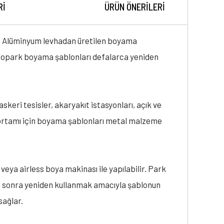
RI
ÜRÜN ÖNERILERI
n. Alüminyum levhadan üretilen boyama
otopark boyama şablonları defalarca yeniden
skeri tesisler, akaryakıt istasyonları, açık ve
k ortamı için boyama şablonları metal malzeme
veya airless boya makinası ile yapılabilir. Park
dan sonra yeniden kullanmak amacıyla şablonun
sağlar.