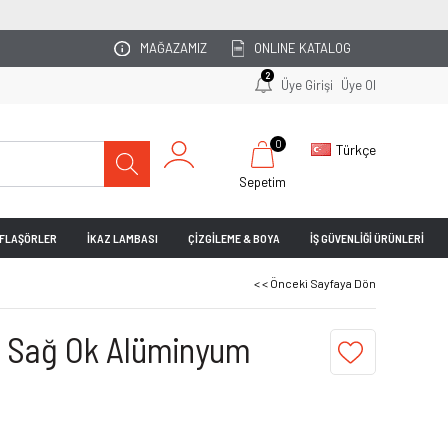
OTOPARKINIZI UZMAN EKİBİMİZ PLANLASIN!
MAĞAZAMIZ
ONLINE KATALOG
2
Üye Girişi
Üye Ol
0
Türkçe
Sepetim
& FLAŞÖRLER
İKAZ LAMBASI
ÇİZGİLEME & BOYA
İŞ GÜVENLİĞİ ÜRÜNLERİ
< < Önceki Sayfaya Dön
 Sağ Ok Alüminyum