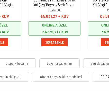
ol Çizgi
Yol Çizgi Boyası, Şerit Boyası
Yol Çizgi B
yası 25 kg
25 kg Kırmızı
25
CSYB-005
C
+ KDV
₺5.031,27
+ KDV
₺5.0
 ÖZEL
ONLINE'A ÖZEL
ONLI
₺4779,71
₺47
KLE
SEPETE EKLE
SE
otopark boyama
boyama şablonları
sağ ok şablo
zemin ok işareti
otopark boya şablon modelleri
BS-SA