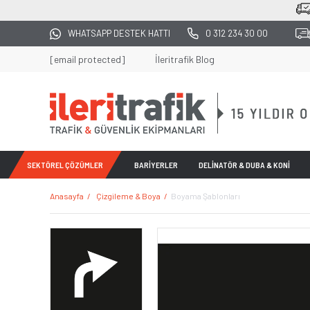
2500 TL ÜZERİ TÜM ALIŞVERİŞLERDE KARGO BE
WHATSAPP DESTEK HATTI
0 312 234 30 00
[email protected]
İleritrafik Blog
SEKTÖREL ÇÖZÜMLER
BARİYERLER
DELİNATÖR & DUBA & KONİ
Anasayfa
Çizgileme & Boya
Boyama Şablonları