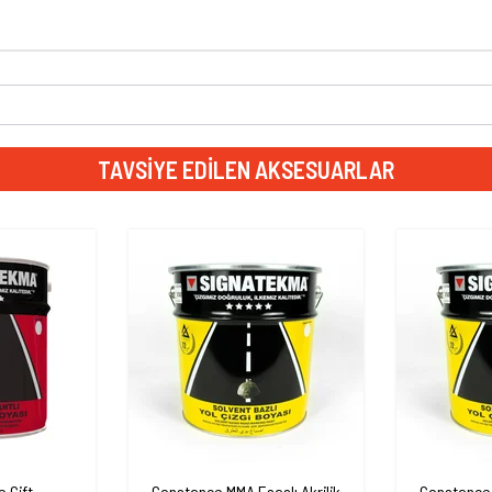
TAVSIYE EDILEN AKSESUARLAR
 Çift
Constance MMA Esaslı Akrilik
Constance 