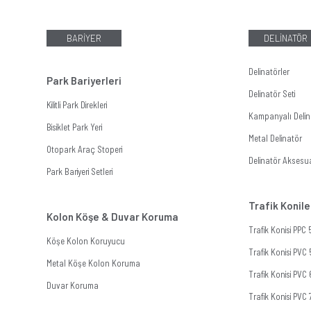
BARİYER
DELİNATÖR
Delinatörler
Park Bariyerleri
Delinatör Seti
Kilitli Park Direkleri
Kampanyalı Delina
Bisiklet Park Yeri
Metal Delinatör
Otopark Araç Stoperi
Delinatör Aksesua
Park Bariyeri Setleri
Trafik Konile
Kolon Köşe & Duvar Koruma
Trafik Konisi PPC
Köşe Kolon Koruyucu
Trafik Konisi PVC
Metal Köşe Kolon Koruma
Trafik Konisi PVC
Duvar Koruma
Trafik Konisi PVC