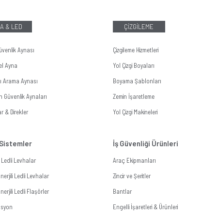
A & LED
ÇİZGİLEME
üvenlik Aynası
Çizgileme Hizmetleri
el Ayna
Yol Çizgi Boyaları
tı Arama Aynası
Boyama Şablonları
n Güvenlik Aynaları
Zemin İşaretleme
r & Direkler
Yol Çizgi Makineleri
 Sistemler
İş Güvenliği Ürünleri
li Ledli Levhalar
Araç Ekipmanları
erjili Ledli Levhalar
Zincir ve Şeritler
erjili Ledli Flaşörler
Bantlar
zasyon
Engelli İşaretleri & Ürünleri