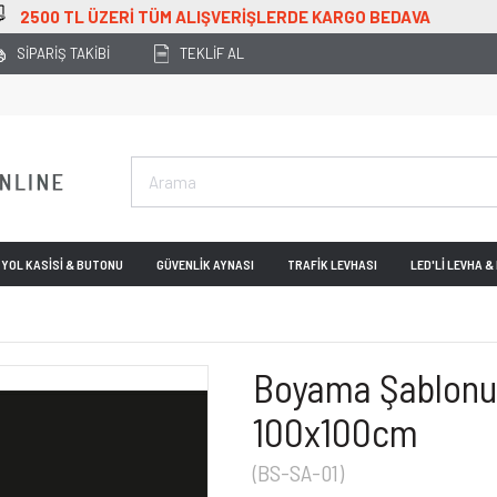
DAVA
SİPARİŞ TAKİBİ
TEKLİF AL
YOL KASİSİ & BUTONU
GÜVENLİK AYNASI
TRAFİK LEVHASI
LED'Lİ LEVHA 
Boyama Şablonu
100x100cm
(BS-SA-01)