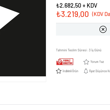
₺2.682,50
+ KDV
₺3.219,00
Tahmini Teslim Süresi
:
3 İş Günü
Yorum Yaz
İndirimli Ürün
Fiyat Düşünce H