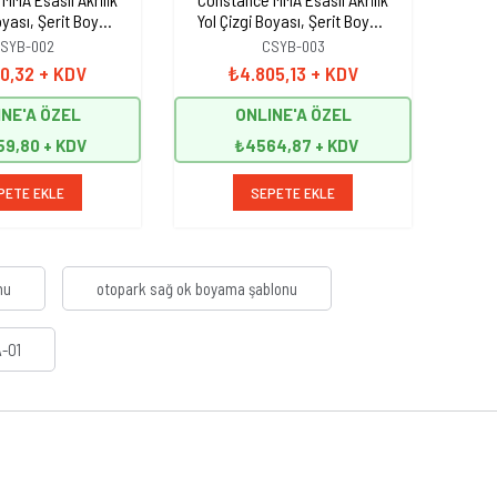
oyası, Şerit Boyası
Yol Çizgi Boyası, Şerit Boyası
Yol 
 kg Beyaz
25 kg Siyah
SYB-002
CSYB-003
10,32
+ KDV
₺4.805,13
+ KDV
NE'A ÖZEL
ONLINE'A ÖZEL
59,80
₺4564,87
PETE EKLE
SEPETE EKLE
nu
otopark sağ ok boyama şablonu
-01