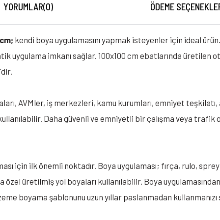
YORUMLAR
(0)
ÖDEME SEÇENEKLE
0cm;
kendi boya uygulamasını yapmak isteyenler için ideal ürü
tik uygulama imkanı sağlar. 100x100 cm ebatlarında üretilen 
dir.
arı, AVMler, iş merkezleri, kamu kurumları, emniyet teşkilatı, a
llanılabilir. Daha güvenli ve emniyetli bir çalışma veya trafi
sı için ilk önemli noktadır. Boya uygulaması; fırça, rulo, sprey 
la özel üretilmiş yol boyaları kullanılabilir. Boya uygulamasın
lzeme boyama şablonunu uzun yıllar paslanmadan kullanmanızı 