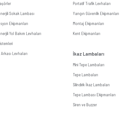
aşörler
Portatif Trafik Levhaları
nerjili Sokak Lambası
Yangın Güvenlik Ekipmanları
zasyon Ekipmanları
Montaj Ekipmanları
erjili Yol Bakım Levhaları
Kent Ekipmanları
stemleri
Arkası Levhaları
İkaz Lambaları
Mini Tepe Lambaları
Tepe Lambaları
Silindirik İkaz Lambaları
Tepe Lambası Ekipmanları
Siren ve Buzzer