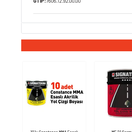
GTIP:
7606.12.92.00.00
10`lu Constance MMA Esaslı
MF 21 Serme