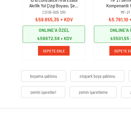
Akrilik Yol Çizgi Boyası, Şerit
Kompenantlı Y
Boyası 25 kg Sarı
Boyası, Şerit Bo
CSYB-005 SRI
MF-21
Sarı
₺59.655,35
+ KDV
₺5.791,10
ONLINE'A ÖZEL
ONLINE'A
₺56672,58
₺5501,55
SEPETE EKLE
SEPETE E
boyama şablonu
otopark boya şablonu
zemin işaretleri
zemin işaretleme