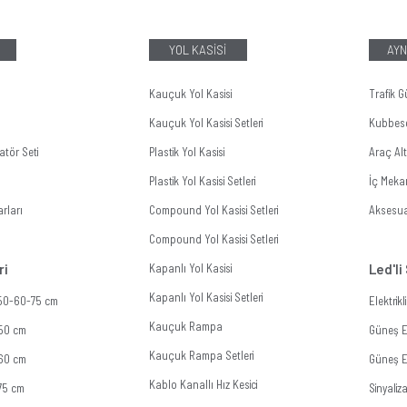
YOL KASİSİ
AYN
Kauçuk Yol Kasisi
Trafik G
Kauçuk Yol Kasisi Setleri
Kubbes
tör Seti
Plastik Yol Kasisi
Araç Al
Plastik Yol Kasisi Setleri
İç Meka
rları
Compound Yol Kasisi Setleri
Aksesua
Compound Yol Kasisi Setleri
ri
Kapanlı Yol Kasisi
Led'li
Kapanlı Yol Kasisi Setleri
 50-60-75 cm
Elektrik
Kauçuk Rampa
 50 cm
Güneş En
Kauçuk Rampa Setleri
 60 cm
Güneş En
Kablo Kanallı Hız Kesici
 75 cm
Sinyali