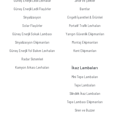
Güneş Enerjili Ledli Levhalar
Zincir ve Şeritler
Güneş Enerjili Ledli Flaşörler
Bantlar
Sinyalizasyon
Engelli İşaretleri & Ürünleri
Solar Flaşörler
Portatif Trafik Levhaları
Güneş Enerjili Sokak Lambası
Yangın Güvenlik Ekipmanları
Sinyalizasyon Ekipmanları
Montaj Ekipmanları
Güneş Enerjili Yol Bakım Levhaları
Kent Ekipmanları
Radar Sistemleri
Kamyon Arkası Levhaları
İkaz Lambaları
Mini Tepe Lambaları
Tepe Lambaları
Silindirik İkaz Lambaları
Tepe Lambası Ekipmanları
Siren ve Buzzer