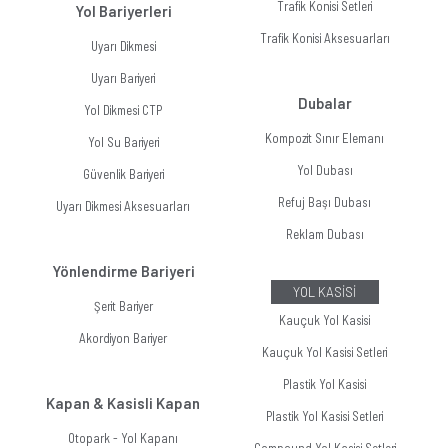
Trafik Konisi Setleri
Yol Bariyerleri
Trafik Konisi Aksesuarları
Uyarı Dikmesi
Uyarı Bariyeri
Dubalar
Yol Dikmesi CTP
Kompozit Sınır Elemanı
Yol Su Bariyeri
Yol Dubası
Güvenlik Bariyeri
Refuj Başı Dubası
Uyarı Dikmesi Aksesuarları
Reklam Dubası
Yönlendirme Bariyeri
YOL KASİSİ
Şerit Bariyer
Kauçuk Yol Kasisi
Akordiyon Bariyer
Kauçuk Yol Kasisi Setleri
Plastik Yol Kasisi
Kapan & Kasisli Kapan
Plastik Yol Kasisi Setleri
Otopark - Yol Kapanı