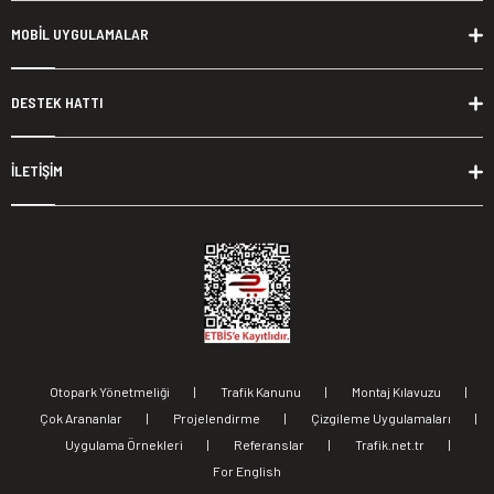
MOBİL UYGULAMALAR
DESTEK HATTI
İLETİŞİM
Otopark Yönetmeliği
|
Trafik Kanunu
|
Montaj Kılavuzu
|
Çok Arananlar
|
Projelendirme
|
Çizgileme Uygulamaları
|
Uygulama Örnekleri
|
Referanslar
|
Trafik.net.tr
|
For English