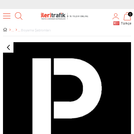
2500 TL ÜZERİ TÜM ALIŞVERİŞLERDE KARGO BEDA
0
Türkçe
Boyama Şablonları