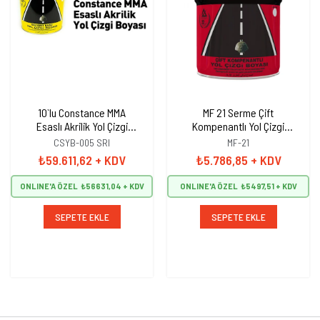
10`lu Constance MMA
MF 21 Serme Çift
Esaslı Akrilik Yol Çizgi
Kompenantlı Yol Çizgi
Boyası, Şerit Boyası 25 kg
Boyası, Şerit Boyası 25 kg
CSYB-005 SRI
MF-21
Sarı
Sarı
₺59.611,62
+ KDV
₺5.786,85
+ KDV
ONLINE'A ÖZEL
₺56631,04
ONLINE'A ÖZEL
₺5497,51
SEPETE EKLE
SEPETE EKLE