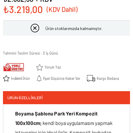
₺3.219,00
Ürün stoklarımızda kalmamıştır.
Tahmini Teslim Süresi
:
3 İş Günü
Yorum Yaz
İndirimli Ürün
Fiyat Düşünce Haber Ver
Kargo Bedava
ÜRÜN ÖZELLIKLERI
Boyama Şablonu Park Yeri Kompozit
100x100cm;
kendi boya uygulamasını yapmak
isteyenler için ideal ürün. Kompozit levhadan