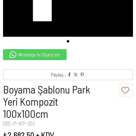
WhatsApp ile Sipariş Ver
Paylaş :
Boyama Şablonu Park
Yeri Kompozit
100x100cm
(BS-P-KP-01)
₺2.682,50
+ KDV