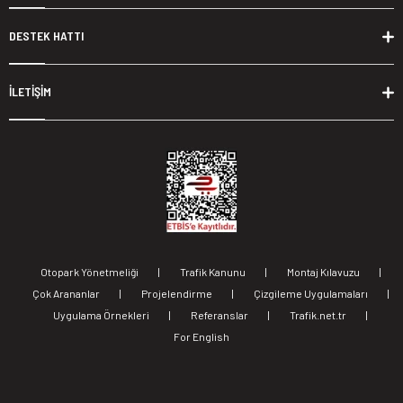
DESTEK HATTI
İLETİŞİM
Otopark Yönetmeliği
|
Trafik Kanunu
|
Montaj Kılavuzu
|
Çok Arananlar
|
Projelendirme
|
Çizgileme Uygulamaları
|
Uygulama Örnekleri
|
Referanslar
|
Trafik.net.tr
|
For English