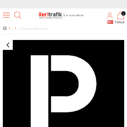
0
Türkçe
Boyama Şablonları