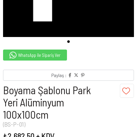
WhatsApp ile Sipariş Ver
Paylaş :
Boyama Şablonu Park
Yeri Alüminyum
100x100cm
(BS-P-01)
₺2.682,50
+ KDV