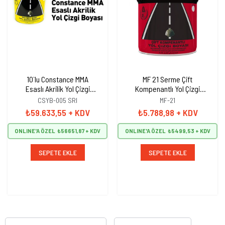
10`lu Constance MMA
MF 21 Serme Çift
Esaslı Akrilik Yol Çizgi
Kompenantlı Yol Çizgi
Boyası, Şerit Boyası 25 kg
Boyası, Şerit Boyası 25 kg
CSYB-005 SRI
MF-21
Sarı
Sarı
₺59.633,55
+ KDV
₺5.788,98
+ KDV
ONLINE'A ÖZEL
₺56651,87
ONLINE'A ÖZEL
₺5499,53
SEPETE EKLE
SEPETE EKLE