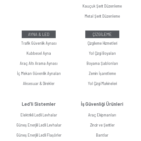
Kauçuk Şerit Düzenleme
Metal Şerit Düzenleme
AYNA & LED
ÇİZGİLEME
Trafik Güvenlik Aynası
Çizgileme Hizmetleri
Kubbesel Ayna
Yol Çizgi Boyaları
Araç Altı Arama Aynası
Boyama Şablonları
İç Mekan Güvenlik Aynaları
Zemin İşaretleme
Aksesuar & Direkler
Yol Çizgi Makineleri
Led'li Sistemler
İş Güvenliği Ürünleri
Elektrikli Ledli Levhalar
Araç Ekipmanları
Güneş Enerjili Ledli Levhalar
Zincir ve Şeritler
Güneş Enerjili Ledli Flaşörler
Bantlar