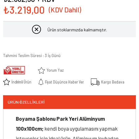
₺3.219,00
Ürün stoklarımızda kalmamıştır.
Tahmini Teslim Süresi
:
3 İş Günü
Yorum Yaz
İndirimli Ürün
Fiyat Düşünce Haber Ver
Kargo Bedava
ÜRÜN ÖZELLIKLERI
Boyama Şablonu Park Yeri Alüminyum
100x100cm;
kendi boya uygulamasını yapmak
isteyenler için ideal ürün. Alüminyum levhadan