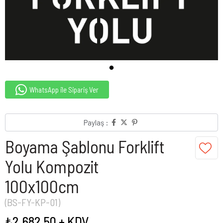
WhatsApp ile Sipariş Ver
Paylaş :
Boyama Şablonu Forklift
Yolu Kompozit
100x100cm
(BS-FY-KP-01)
₺2.682,50
+ KDV