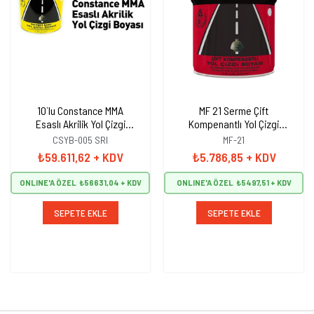
10`lu Constance MMA
MF 21 Serme Çift
Esaslı Akrilik Yol Çizgi
Kompenantlı Yol Çizgi
Boyası, Şerit Boyası 25 kg
Boyası, Şerit Boyası 25 kg
CSYB-005 SRI
MF-21
Sarı
Sarı
₺59.611,62
+ KDV
₺5.786,85
+ KDV
ONLINE'A ÖZEL
₺56631,04
ONLINE'A ÖZEL
₺5497,51
SEPETE EKLE
SEPETE EKLE