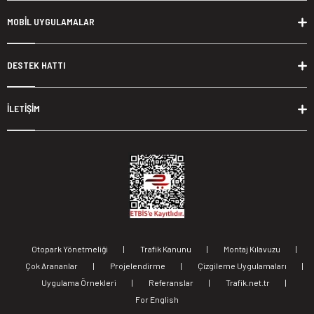
MOBİL UYGULAMALAR
DESTEK HATTI
İLETİŞİM
Otopark Yönetmeliği
|
Trafik Kanunu
|
Montaj Kılavuzu
|
Çok Arananlar
|
Projelendirme
|
Çizgileme Uygulamaları
|
Uygulama Örnekleri
|
Referanslar
|
Trafik.net.tr
|
For English