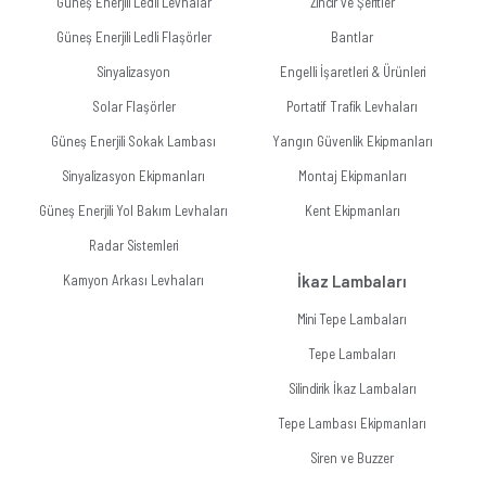
Güneş Enerjili Ledli Levhalar
Zincir ve Şeritler
Güneş Enerjili Ledli Flaşörler
Bantlar
Sinyalizasyon
Engelli İşaretleri & Ürünleri
Solar Flaşörler
Portatif Trafik Levhaları
Güneş Enerjili Sokak Lambası
Yangın Güvenlik Ekipmanları
Sinyalizasyon Ekipmanları
Montaj Ekipmanları
Güneş Enerjili Yol Bakım Levhaları
Kent Ekipmanları
Radar Sistemleri
Kamyon Arkası Levhaları
İkaz Lambaları
Mini Tepe Lambaları
Tepe Lambaları
Silindirik İkaz Lambaları
Tepe Lambası Ekipmanları
Siren ve Buzzer