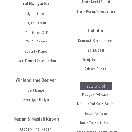
Trafik Konisi Setleri
Yol Bariyerleri
Trafik Konisi Aksesuarları
Uyarı Dikmesi
Uyarı Bariyeri
Dubalar
Yol Dikmesi CTP
Kompozit Sınır Elemanı
Yol Su Bariyeri
Yol Dubası
Güvenlik Bariyeri
Refuj Başı Dubası
Uyarı Dikmesi Aksesuarları
Reklam Dubası
Yönlendirme Bariyeri
YOL KASİSİ
Şerit Bariyer
Kauçuk Yol Kasisi
Akordiyon Bariyer
Kauçuk Yol Kasisi Setleri
Plastik Yol Kasisi
Kapan & Kasisli Kapan
Plastik Yol Kasisi Setleri
Otopark - Yol Kapanı