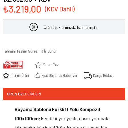
₺3.219,00
Ürün stoklarımızda kalmamıştır.
Tahmini Teslim Süresi
:
3 İş Günü
Yorum Yaz
İndirimli Ürün
Fiyat Düşünce Haber Ver
Kargo Bedava
ÜRÜN ÖZELLIKLERI
Boyama Şablonu Forklift Yolu Kompozit
100x100cm;
kendi boya uygulamasını yapmak
isteyenler için ideal ürün. Kompozit levhadan