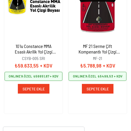
10`lu Constance MMA
MF 21 Serme Çift
Esaslı Akrilik Yol Çizgi
Kompenantlı Yol Çizgi
Boyası, Şerit Boyası 25 kg
Boyası, Şerit Boyası 25 kg
CSYB-005 SRI
MF-21
Sarı
Sarı
₺59.633,55
+ KDV
₺5.788,98
+ KDV
ONLINE'A ÖZEL
₺56651,87
ONLINE'A ÖZEL
₺5499,53
SEPETE EKLE
SEPETE EKLE