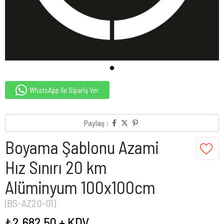
WhatsApp ile Sipariş Ver
Paylaş :
Boyama Şablonu Azami
Hız Sınırı 20 km
Alüminyum 100x100cm
(BS-AZ20-01)
₺2.682,50
+ KDV