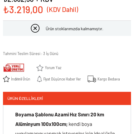
₺3.219,00
Ürün stoklarımızda kalmamıştır.
Tahmini Teslim Süresi
:
3 İş Günü
Yorum Yaz
İndirimli Ürün
Fiyat Düşünce Haber Ver
Kargo Bedava
ÜRÜN ÖZELLIKLERI
Boyama Şablonu Azami Hız Sınırı 20 km
Alüminyum 100x100cm;
kendi boya
uygulamasını yapmak isteyenler için ideal ürün.