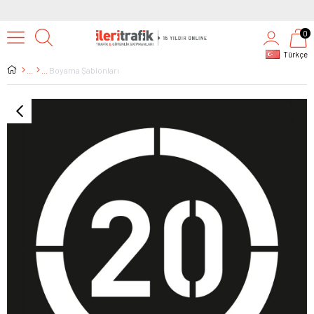
0
Türkçe
Boyama Şablonları