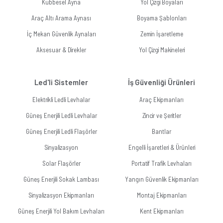
Kubbesel Ayna
Yol Çizgi Boyaları
Araç Altı Arama Aynası
Boyama Şablonları
İç Mekan Güvenlik Aynaları
Zemin İşaretleme
Aksesuar & Direkler
Yol Çizgi Makineleri
Led'li Sistemler
İş Güvenliği Ürünleri
Elektrikli Ledli Levhalar
Araç Ekipmanları
Güneş Enerjili Ledli Levhalar
Zincir ve Şeritler
Güneş Enerjili Ledli Flaşörler
Bantlar
Sinyalizasyon
Engelli İşaretleri & Ürünleri
Solar Flaşörler
Portatif Trafik Levhaları
Güneş Enerjili Sokak Lambası
Yangın Güvenlik Ekipmanları
Sinyalizasyon Ekipmanları
Montaj Ekipmanları
Güneş Enerjili Yol Bakım Levhaları
Kent Ekipmanları