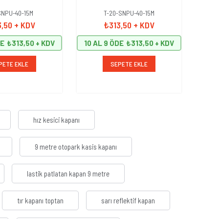
SNPU-40-15M
T-20-SNPU-40-15M
3,50
+ KDV
₺313,50
+ KDV
DE
₺313,50
10 AL 9 ÖDE
₺313,50
10 A
PETE EKLE
SEPETE EKLE
hız kesici kapanı
9 metre otopark kasis kapanı
lastik patlatan kapan 9 metre
tır kapanı toptan
sarı reflektif kapan