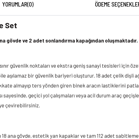
YORUMLAR
(0)
ÖDEME SEÇENEKLE
e Set
t ana gövde ve 2 adet sonlandırma kapağından oluşmaktadır
, sınır güvenlik noktaları ve ekstra geniş sanayi tesisleri için öz
bile aşılamaz bir güvenlik bariyeri oluşturur. 18 adet çelik dişli 
kkate almayıp ters yönden giren binek aracın lastiklerini patla
 sayesinde, geçici yol çalışmaları veya acil durum araç geçişle
ye çevirebilirsiniz.
18 ana gövde, estetik yan kapaklar ve tam 112 adet sabitleme 