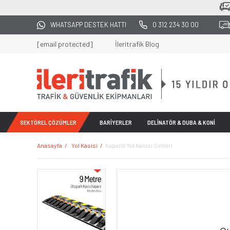
2500 TL ÜZERİ TÜM ALIŞVERİŞLERDE KARGO BEDA
WHATSAPP DESTEK HATTI
0 312 234 30 00
[email protected]
İleritrafik Blog
SEKTÖREL ÇÖZÜMLER
BARİYERLER
DELİNATÖR & DUBA & KONİ
Anasayfa
Yol Kasisi
Kapanlı Yol Kasisi Setleri