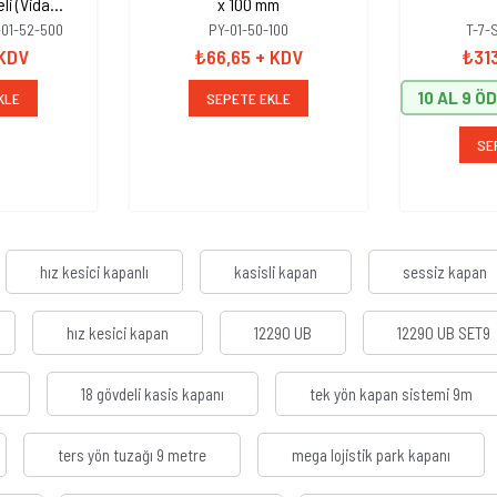
li (Vida
x 100 mm
el 16mm)
-01-52-500
PY-01-50-100
T-7-
 KDV
₺66,65
+ KDV
₺31
10 AL 9 Ö
KLE
SEPETE EKLE
SE
hız kesici kapanlı
kasisli kapan
sessiz kapan
hız kesici kapan
12290 UB
12290 UB SET9
18 gövdeli kasis kapanı
tek yön kapan sistemi 9m
ters yön tuzağı 9 metre
mega lojistik park kapanı