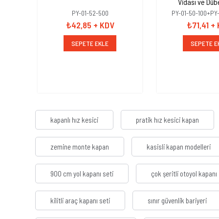
Vidası ve Dübe
10x100mm+Düb
PY-01-52-500
PY-01-50-100+PY
₺42,85
+ KDV
₺71,41
+
SEPETE EKLE
SEPETE E
kapanlı hız kesici
pratik hız kesici kapan
zemine monte kapan
kasisli kapan modelleri
900 cm yol kapanı seti
çok şeritli otoyol kapanı
kilitli araç kapanı seti
sınır güvenlik bariyeri