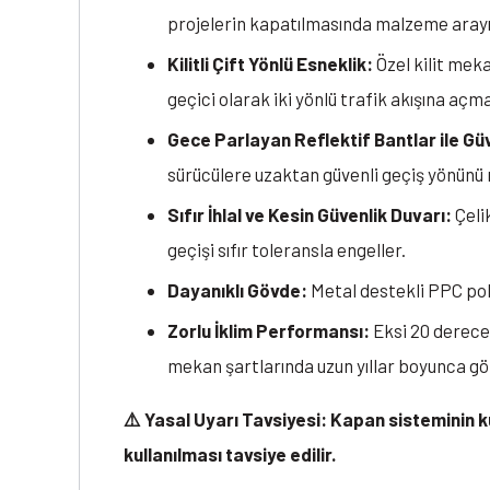
projelerin kapatılmasında malzeme arayış
Kilitli Çift Yönlü Esneklik:
Özel kilit mek
geçici olarak iki yönlü trafik akışına açm
Gece Parlayan Reflektif Bantlar ile Güv
sürücülere uzaktan güvenli geçiş yönünü n
Sıfır İhlal ve Kesin Güvenlik Duvarı:
Çeli
geçişi sıfır toleransla engeller.
Dayanıklı Gövde:
Metal destekli PPC poli
Zorlu İklim Performansı:
Eksi 20 derece 
mekan şartlarında uzun yıllar boyunca gö
⚠️ Yasal Uyarı Tavsiyesi: Kapan sisteminin k
kullanılması tavsiye edilir.