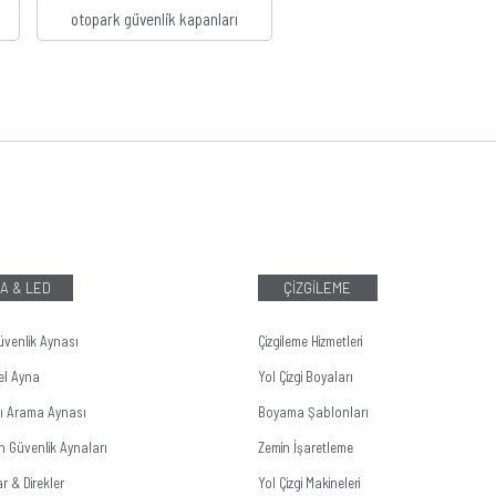
otopark güvenlik kapanları
A & LED
ÇİZGİLEME
üvenlik Aynası
Çizgileme Hizmetleri
el Ayna
Yol Çizgi Boyaları
tı Arama Aynası
Boyama Şablonları
n Güvenlik Aynaları
Zemin İşaretleme
r & Direkler
Yol Çizgi Makineleri