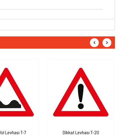
Yol Levhası T-7
Dikkat Levhası T-20
D