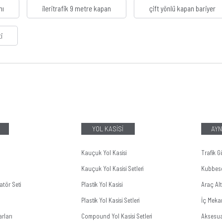
nı
ileritrafik 9 metre kapan
çift yönlü kapan bariyer
i
YOL KASİSİ
AYN
Kauçuk Yol Kasisi
Trafik G
Kauçuk Yol Kasisi Setleri
Kubbes
tör Seti
Plastik Yol Kasisi
Araç Al
Plastik Yol Kasisi Setleri
İç Meka
rları
Compound Yol Kasisi Setleri
Aksesua