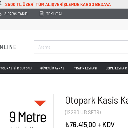
VA
SİPARİŞ TAKİBİ
TEKLİF AL
YOL KASİSİ & BUTONU
GÜVENLİK AYNASI
TRAFİK LEVHASI
LED'Lİ LEVHA 
Otopark Kasis K
(12290 UB SET9)
₺76.415,00
+ KDV