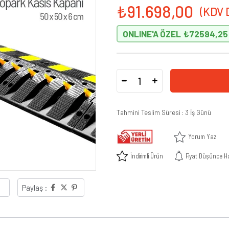
₺91.698,00
ONLINE'A ÖZEL
₺72594,25
Tahmini Teslim Süresi
:
3 İş Günü
Yorum Yaz
İndirimli Ürün
Fiyat Düşünce H
Paylaş :