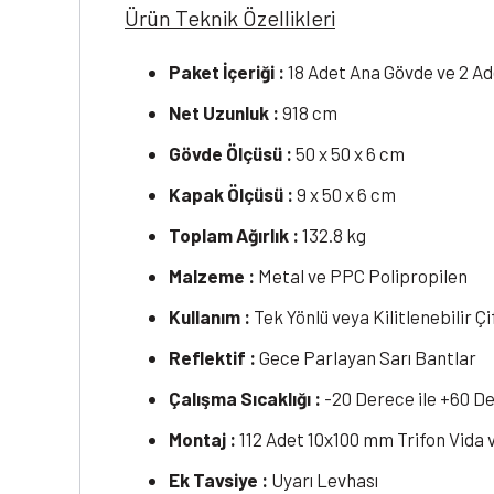
Ürün Teknik Özellikleri
Paket İçeriği :
18 Adet Ana Gövde ve 2 A
Net Uzunluk :
918 cm
Gövde Ölçüsü :
50 x 50 x 6 cm
Kapak Ölçüsü :
9 x 50 x 6 cm
Toplam Ağırlık :
132.8 kg
Malzeme :
Metal ve PPC Polipropilen
Kullanım :
Tek Yönlü veya Kilitlenebilir Çi
Reflektif :
Gece Parlayan Sarı Bantlar
Çalışma Sıcaklığı :
-20 Derece ile +60 D
Montaj :
112 Adet 10x100 mm Trifon Vida 
Ek Tavsiye :
Uyarı Levhası