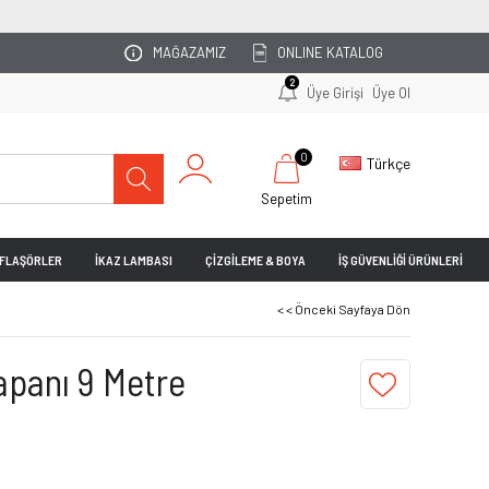
OTOPARKINIZI UZMAN EKİBİMİZ PLANLASIN!
MAĞAZAMIZ
ONLINE KATALOG
2
Üye Girişi
Üye Ol
0
Türkçe
Sepetim
& FLAŞÖRLER
İKAZ LAMBASI
ÇİZGİLEME & BOYA
İŞ GÜVENLİĞİ ÜRÜNLERİ
< < Önceki Sayfaya Dön
apanı 9 Metre