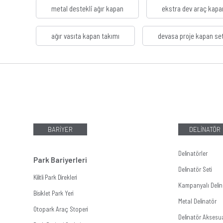
metal destekli ağır kapan
ekstra dev araç kapa
ağır vasıta kapan takımı
devasa proje kapan set
BARİYER
DELİNATÖR
Delinatörler
Park Bariyerleri
Delinatör Seti
Kilitli Park Direkleri
Kampanyalı Delina
Bisiklet Park Yeri
Metal Delinatör
Otopark Araç Stoperi
Delinatör Aksesua