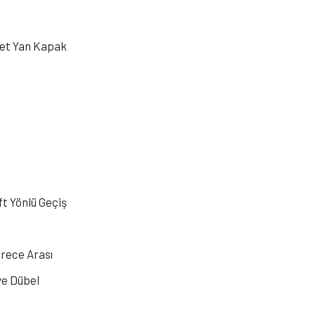
det Yan Kapak
ft Yönlü Geçiş
erece Arası
ve Dübel