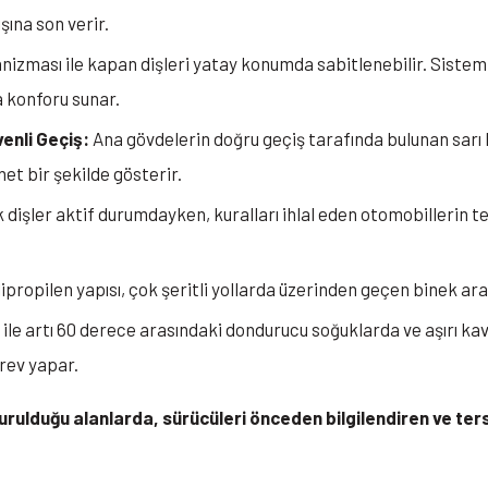
ına son verir.
anizması ile kapan dişleri yatay konumda sabitlenebilir. Sist
a konforu sunar.
enli Geçiş:
Ana gövdelerin doğru geçiş tarafında bulunan sarı 
et bir şekilde gösterir.
k dişler aktif durumdayken, kuralları ihlal eden otomobillerin 
propilen yapısı, çok şeritli yollarda üzerinden geçen binek ara
ile artı 60 derece arasındaki dondurucu soğuklarda ve aşırı ka
rev yapar.
urulduğu alanlarda, sürücüleri önceden bilgilendiren ve ters 