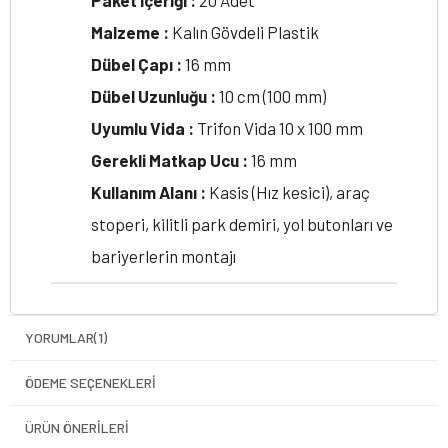
Paket İçeriği :
20 Adet
Malzeme :
Kalın Gövdeli Plastik
Dübel Çapı :
16 mm
Dübel Uzunluğu :
10 cm (100 mm)
Uyumlu Vida :
Trifon Vida 10 x 100 mm
Gerekli Matkap Ucu :
16 mm
Kullanım Alanı :
Kasis (Hız kesici), araç
stoperi, kilitli park demiri, yol butonları ve
bariyerlerin montajı
YORUMLAR
(1)
ÖDEME SEÇENEKLERI
ÜRÜN ÖNERILERI