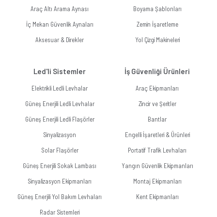
Araç Altı Arama Aynası
Boyama Şablonları
İç Mekan Güvenlik Aynaları
Zemin İşaretleme
Aksesuar & Direkler
Yol Çizgi Makineleri
Led'li Sistemler
İş Güvenliği Ürünleri
Elektrikli Ledli Levhalar
Araç Ekipmanları
Güneş Enerjili Ledli Levhalar
Zincir ve Şeritler
Güneş Enerjili Ledli Flaşörler
Bantlar
Sinyalizasyon
Engelli İşaretleri & Ürünleri
Solar Flaşörler
Portatif Trafik Levhaları
Güneş Enerjili Sokak Lambası
Yangın Güvenlik Ekipmanları
Sinyalizasyon Ekipmanları
Montaj Ekipmanları
Güneş Enerjili Yol Bakım Levhaları
Kent Ekipmanları
Radar Sistemleri