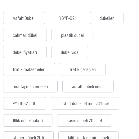
Asfalt Dubeli
YGYP-021
dubeller
çakmalı dübel
plastik dubel
dubel fiyatları
dubel vida
trafik malzemeleri
trafik gereçleri
montaj malzemeleri
asfalt dubeli nedir
PY-01-52-500
asfalt dübeli 16 mm 20'li set
16lık dübel paketi
kasis dübeli 20 adet
stoper dübeli 20'li
kilitli park demiri dübeli