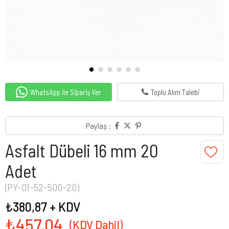
WhatsApp ile Sipariş Ver
Toplu Alım Talebi
Paylaş :
Asfalt Dübeli 16 mm 20
Adet
(PY-01-52-500-20)
₺380,87
+ KDV
₺457,04