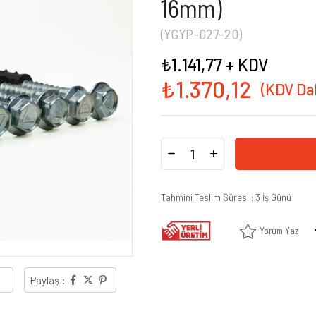
16mm)
(YGYP-027-20)
₺1.141,77
+ KDV
₺1.370,12
Tahmini Teslim Süresi
:
3 İş Günü
Yorum Yaz
Paylaş :