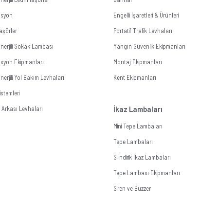
zasyon
Engelli İşaretleri & Ürünleri
aşörler
Portatif Trafik Levhaları
nerjili Sokak Lambası
Yangın Güvenlik Ekipmanları
zasyon Ekipmanları
Montaj Ekipmanları
erjili Yol Bakım Levhaları
Kent Ekipmanları
stemleri
Arkası Levhaları
İkaz Lambaları
Mini Tepe Lambaları
Tepe Lambaları
Silindirik İkaz Lambaları
Tepe Lambası Ekipmanları
Siren ve Buzzer