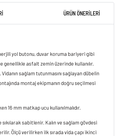
RI
ÜRÜN ÖNERILERI
rjili yol butonu, duvar koruma bariyeri gibi
 genellikle asfalt zemin üzerinde kullanılır.
z. Vidanın sağlam tutunmasını sağlayan dübelin
 montajında montaj ekipmanın doğru seçilmesi
rken 16 mm matkap ucu kullanılmalıdır.
le sıkılarak sabitlenir. Kalın ve sağlam gövdesi
lir. Ölçü verilirken ilk sırada vida çapı ikinci