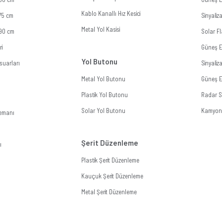
Kablo Kanallı Hız Kesici
 75 cm
Sinyali
Metal Yol Kasisi
 90 cm
Solar Fl
ri
Güneş E
Yol Butonu
suarları
Sinyali
Metal Yol Butonu
Güneş En
Plastik Yol Butonu
Radar Si
Solar Yol Butonu
Kamyon 
lemanı
Şerit Düzenleme
ı
Plastik Şerit Düzenleme
Kauçuk Şerit Düzenleme
Metal Şerit Düzenleme