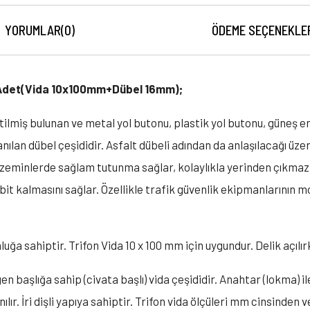
YORUMLAR
(0)
ÖDEME SEÇENEKLE
0 Adet(Vida 10x100mm+Dübel 16mm);
miş bulunan ve metal yol butonu, plastik yol butonu, güneş ene
ılan dübel çeşididir. Asfalt dübeli adından da anlaşılacağı üzere
i zeminlerde sağlam tutunma sağlar, kolaylıkla yerinden çıkma
it kalmasını sağlar. Özellikle trafik güvenlik ekipmanlarının
uğa sahiptir. Trifon Vida 10 x 100 mm için uygundur. Delik açılı
en başlığa sahip (civata başlı) vida çeşididir. Anahtar (lokma) i
r. İri dişli yapıya sahiptir. Trifon vida ölçüleri mm cinsinden veri