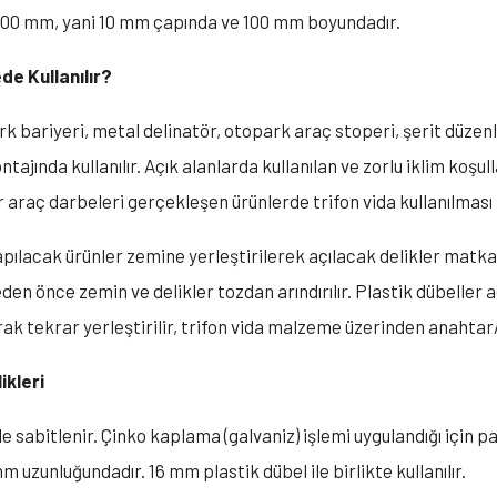
 x 100 mm, yani 10 mm çapında ve 100 mm boyundadır.
de Kullanılır?
opark bariyeri, metal delinatör, otopark araç stoperi, şerit düz
tajında kullanılır. Açık alanlarda kullanılan ve zorlu iklim koşu
ır araç darbeleri gerçekleşen ürünlerde trifon vida kullanılması
apılacak ürünler zemine yerleştirilerek açılacak delikler matk
meden önce zemin ve delikler tozdan arındırılır. Plastik dübeller a
ak tekrar yerleştirilir, trifon vida malzeme üzerinden anahtar/l
ikleri
ile sabitlenir. Çinko kaplama (galvaniz) işlemi uygulandığı için p
zunluğundadır. 16 mm plastik dübel ile birlikte kullanılır.