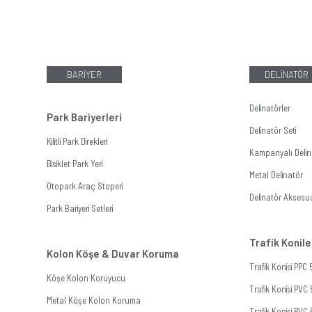
BARİYER
DELİNATÖR
Delinatörler
Park Bariyerleri
Delinatör Seti
Kilitli Park Direkleri
Kampanyalı Delina
Bisiklet Park Yeri
Metal Delinatör
Otopark Araç Stoperi
Delinatör Aksesua
Park Bariyeri Setleri
Trafik Konile
Kolon Köşe & Duvar Koruma
Trafik Konisi PPC
Köşe Kolon Koruyucu
Trafik Konisi PVC
Metal Köşe Kolon Koruma
Trafik Konisi PVC