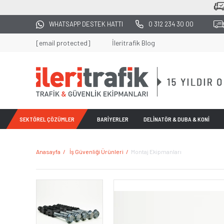
2500 TL ÜZERİ TÜM ALIŞVERİŞL
WHATSAPP DESTEK HATTI
0 312 234 30 00
[email protected]
İleritrafik Blog
SEKTÖREL ÇÖZÜMLER
BARİYERLER
DELİNATÖR & DUBA & KONİ
Anasayfa
İş Güvenliği Ürünleri
Montaj Ekipmanları