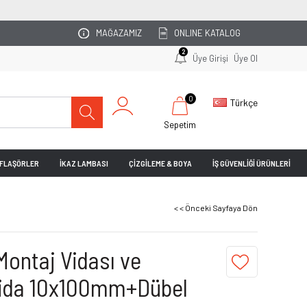
OTOPARKINIZI UZMAN EKİBİMİZ PLANLASIN!
MAĞAZAMIZ
ONLINE KATALOG
2
Üye Girişi
Üye Ol
0
Türkçe
Sepetim
& FLAŞÖRLER
İKAZ LAMBASI
ÇİZGİLEME & BOYA
İŞ GÜVENLİĞİ ÜRÜNLERİ
< < Önceki Sayfaya Dön
Montaj Vidası ve
Vida 10x100mm+Dübel