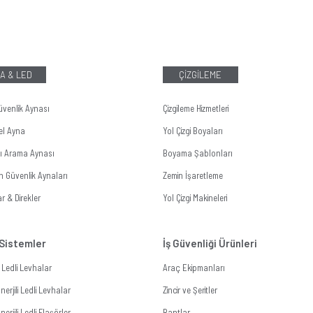
A & LED
ÇİZGİLEME
üvenlik Aynası
Çizgileme Hizmetleri
el Ayna
Yol Çizgi Boyaları
tı Arama Aynası
Boyama Şablonları
n Güvenlik Aynaları
Zemin İşaretleme
r & Direkler
Yol Çizgi Makineleri
 Sistemler
İş Güvenliği Ürünleri
li Ledli Levhalar
Araç Ekipmanları
erjili Ledli Levhalar
Zincir ve Şeritler
erjili Ledli Flaşörler
Bantlar