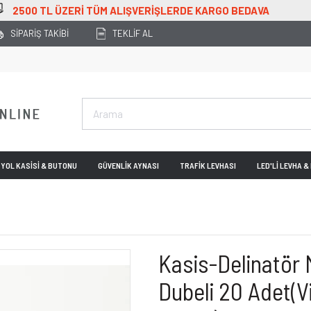
ERDE KARGO BEDAVA
SİPARİŞ TAKİBİ
TEKLİF AL
YOL KASİSİ & BUTONU
GÜVENLİK AYNASI
TRAFİK LEVHASI
LED'Lİ LEVHA 
Kasis-Delinatör 
Dubeli 20 Adet(