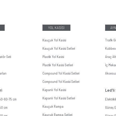
YOL KASİSİ
AYN
Kauçuk Yol Kasisi
Trafik G
Kauçuk Yol Kasisi Setleri
Kubbes
tör Seti
Plastik Yol Kasisi
Araç Al
Plastik Yol Kasisi Setleri
İç Meka
rları
Compound Yol Kasisi Setleri
Aksesua
Compound Yol Kasisi Setleri
ri
Kapanlı Yol Kasisi
Led'li
Kapanlı Yol Kasisi Setleri
 50-60-75 cm
Elektrik
Kauçuk Rampa
 50 cm
Güneş En
Kauçuk Rampa Setleri
 60 cm
Güneş En