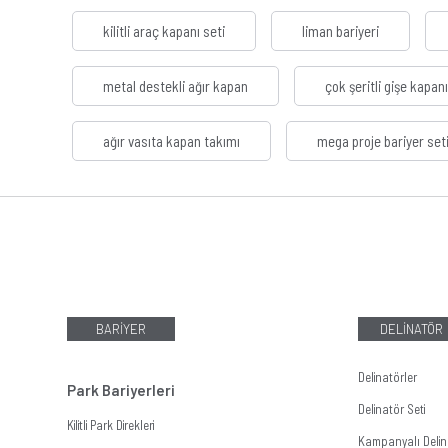
kilitli araç kapanı seti
liman bariyeri
metal destekli ağır kapan
çok şeritli gişe kapanı
ağır vasıta kapan takımı
mega proje bariyer set
BARİYER
DELİNATÖR
Delinatörler
Park Bariyerleri
Delinatör Seti
Kilitli Park Direkleri
Kampanyalı Delina