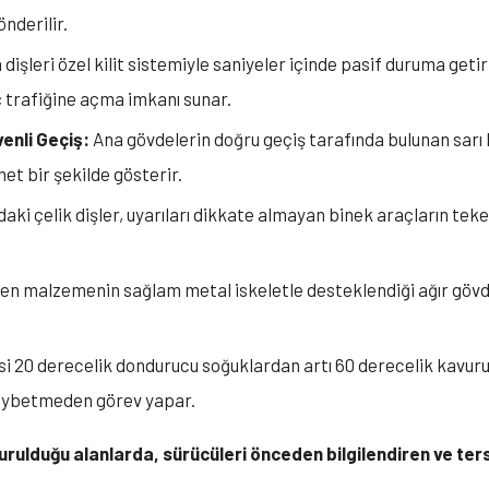
nderilir.
dişleri özel kilit sistemiyle saniyeler içinde pasif duruma get
ç trafiğine açma imkanı sunar.
enli Geçiş:
Ana gövdelerin doğru geçiş tarafında bulunan sarı 
et bir şekilde gösterir.
aki çelik dişler, uyarıları dikkate almayan binek araçların te
en malzemenin sağlam metal iskeletle desteklendiği ağır gövde
i 20 derecelik dondurucu soğuklardan artı 60 derecelik kavuruc
aybetmeden görev yapar.
urulduğu alanlarda, sürücüleri önceden bilgilendiren ve ters 