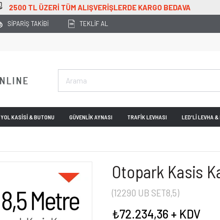
BEDAVA
SİPARİŞ TAKİBİ
TEKLİF AL
YOL KASİSİ & BUTONU
GÜVENLİK AYNASI
TRAFİK LEVHASI
LED'Lİ LEVHA 
Otopark Kasis K
(12290 UB SET8,5)
₺72.234,36
+ KDV