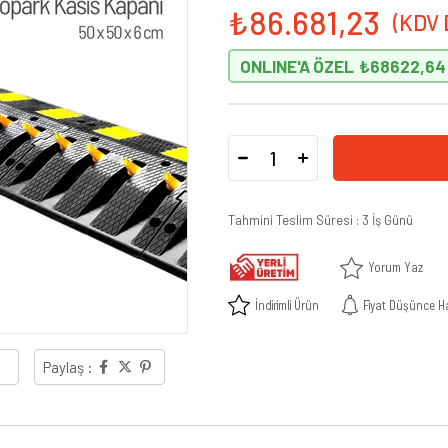
₺86.681,23
ONLINE'A ÖZEL
₺68622,64
Tahmini Teslim Süresi
:
3 İş Günü
Yorum Yaz
İndirimli Ürün
Fiyat Düşünce H
Paylaş :