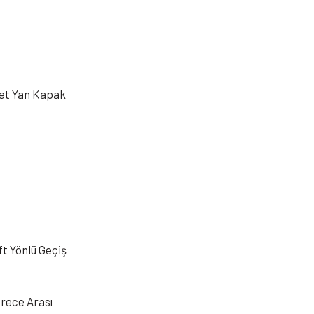
det Yan Kapak
ft Yönlü Geçiş
erece Arası