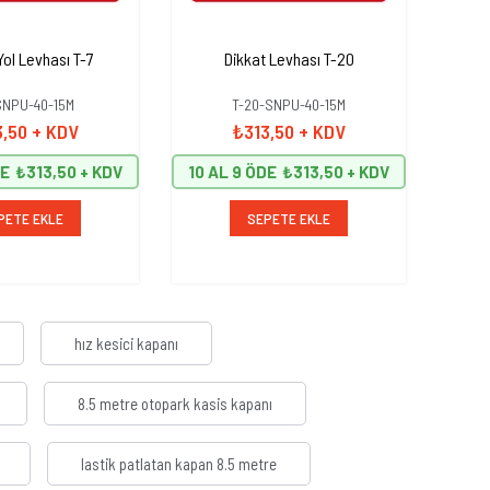
Yol Levhası T-7
Dikkat Levhası T-20
D
SNPU-40-15M
T-20-SNPU-40-15M
3,50
+ KDV
₺313,50
+ KDV
DE
₺313,50
10 AL 9 ÖDE
₺313,50
10 A
PETE EKLE
SEPETE EKLE
hız kesici kapanı
8.5 metre otopark kasis kapanı
lastik patlatan kapan 8.5 metre