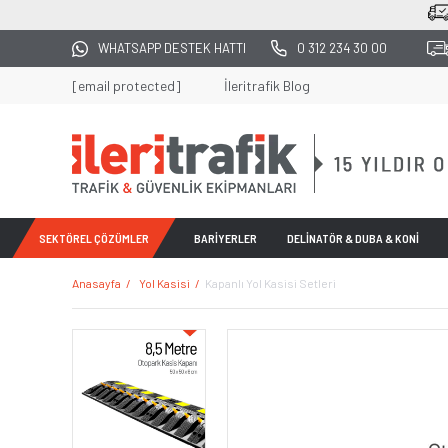
2500 TL ÜZERİ TÜM ALIŞVERİŞLERDE KARGO 
WHATSAPP DESTEK HATTI
0 312 234 30 00
[email protected]
İleritrafik Blog
SEKTÖREL ÇÖZÜMLER
BARİYERLER
DELİNATÖR & DUBA & KONİ
Anasayfa
Yol Kasisi
Kapanlı Yol Kasisi Setleri