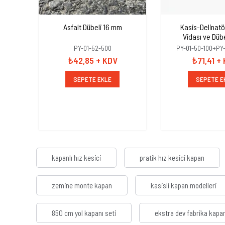
Asfalt Dübeli 16 mm
Kasis-Delinatö
Vidası ve Dübe
10x100mm+Düb
PY-01-52-500
PY-01-50-100+PY
₺42,85
+ KDV
₺71,41
+
SEPETE EKLE
SEPETE E
kapanlı hız kesici
pratik hız kesici kapan
zemine monte kapan
kasisli kapan modelleri
850 cm yol kapanı seti
ekstra dev fabrika kapa