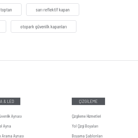
 toptan
sarı reflektif kapan
otopark güvenlik kapanları
A & LED
ÇİZGİLEME
üvenlik Aynası
Çizgileme Hizmetleri
el Ayna
Yol Çizgi Boyaları
tı Arama Aynası
Boyama Şablonları