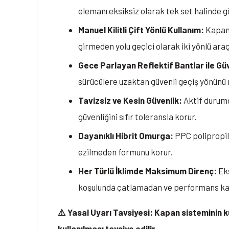
elemanı eksiksiz olarak tek set halinde gö
Manuel Kilitli Çift Yönlü Kullanım:
Kapan 
girmeden yolu geçici olarak iki yönlü ara
Gece Parlayan Reflektif Bantlar ile Güv
sürücülere uzaktan güvenli geçiş yönünü n
Tavizsiz ve Kesin Güvenlik:
Aktif durumd
güvenliğini sıfır toleransla korur.
Dayanıklı Hibrit Omurga:
PPC polipropil
ezilmeden formunu korur.
Her Türlü İklimde Maksimum Direnç:
Eks
koşulunda çatlamadan ve performans k
⚠️ Yasal Uyarı Tavsiyesi: Kapan sisteminin k
kullanılması tavsiye edilir.