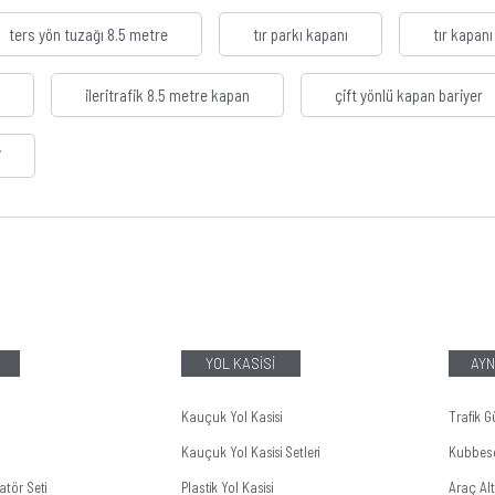
ters yön tuzağı 8.5 metre
tır parkı kapanı
tır kapanı
ileritrafik 8.5 metre kapan
çift yönlü kapan bariyer
i
YOL KASİSİ
AYN
Kauçuk Yol Kasisi
Trafik G
Kauçuk Yol Kasisi Setleri
Kubbes
tör Seti
Plastik Yol Kasisi
Araç Al