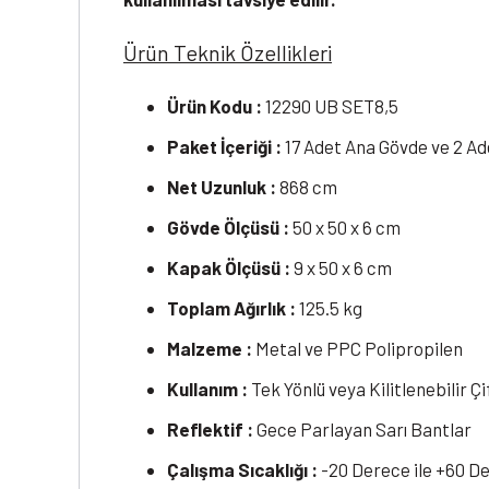
Ürün Teknik Özellikleri
Ürün Kodu :
12290 UB SET8,5
Paket İçeriği :
17 Adet Ana Gövde ve 2 A
Net Uzunluk :
868 cm
Gövde Ölçüsü :
50 x 50 x 6 cm
Kapak Ölçüsü :
9 x 50 x 6 cm
Toplam Ağırlık :
125.5 kg
Malzeme :
Metal ve PPC Polipropilen
Kullanım :
Tek Yönlü veya Kilitlenebilir Çi
Reflektif :
Gece Parlayan Sarı Bantlar
Çalışma Sıcaklığı :
-20 Derece ile +60 D