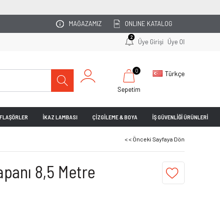
OTOPARKINIZI UZMAN EKİBİMİZ PLANLASIN!
MAĞAZAMIZ
ONLINE KATALOG
2
Üye Girişi
Üye Ol
0
Türkçe
Sepetim
& FLAŞÖRLER
İKAZ LAMBASI
ÇİZGİLEME & BOYA
İŞ GÜVENLİĞİ ÜRÜNLERİ
< < Önceki Sayfaya Dön
apanı 8,5 Metre