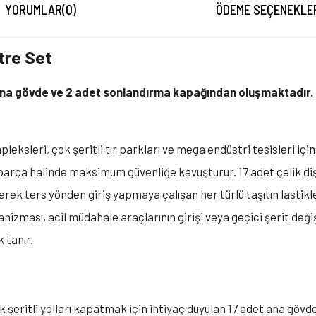
YORUMLAR
(0)
ÖDEME SEÇENEKLE
tre Set
t ana gövde ve 2 adet sonlandırma kapağından oluşmaktadır
leksleri, çok şeritli tır parkları ve mega endüstri tesisleri iç
k parça halinde maksimum güvenliğe kavuşturur. 17 adet çelik diş
erek ters yönden giriş yapmaya çalışan her türlü taşıtın lastikl
izması, acil müdahale araçlarının girişi veya geçici şerit değiş
 tanır.
 şeritli yolları kapatmak için ihtiyaç duyulan 17 adet ana gövd