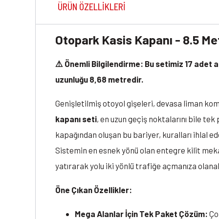
ÜRÜN ÖZELLIKLERI
Otopark Kasis Kapanı - 8.5 Me
⚠️ Önemli Bilgilendirme: Bu setimiz 17 ade
uzunluğu 8,68 metredir.
Genişletilmiş otoyol gişeleri, devasa liman komp
kapanı seti
, en uzun geçiş noktalarını bile te
kapağından oluşan bu bariyer, kuralları ihlal ed
Sistemin en esnek yönü olan entegre kilit mekan
yatırarak yolu iki yönlü trafiğe açmanıza olanak
Öne Çıkan Özellikler:
Mega Alanlar İçin Tek Paket Çözüm:
Çok