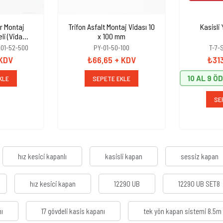
r Montaj
Trifon Asfalt Montaj Vidası 10
Kasisli 
li (Vida
x 100 mm
el 16mm)
-01-52-500
PY-01-50-100
T-7-
 KDV
₺66,65
+ KDV
₺31
10 AL 9 Ö
KLE
SEPETE EKLE
SE
hız kesici kapanlı
kasisli kapan
sessiz kapan
hız kesici kapan
12290 UB
12290 UB SET8
nı
17 gövdeli kasis kapanı
tek yön kapan sistemi 8.5m