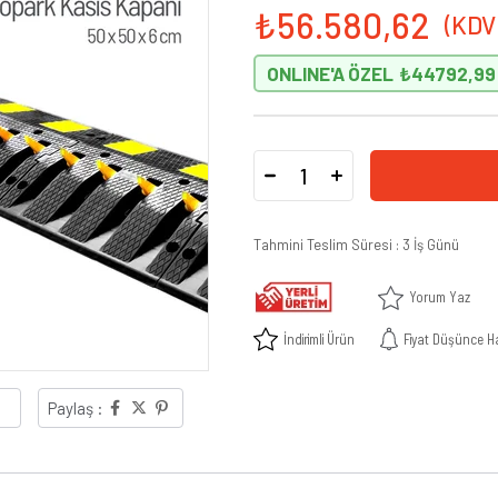
₺56.580,62
ONLINE'A ÖZEL
₺44792,99
Tahmini Teslim Süresi
:
3 İş Günü
Yorum Yaz
İndirimli Ürün
Fiyat Düşünce H
Paylaş :