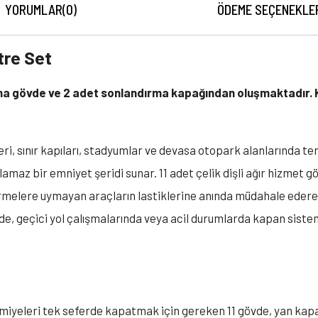
YORUMLAR
(0)
ÖDEME SEÇENEKLE
tre Set
t ana gövde ve 2 adet sonlandırma kapağından oluşmaktadır
eri, sınır kapıları, stadyumlar ve devasa otopark alanlarında te
şılamaz bir emniyet şeridi sunar. 11 adet çelik dişli ağır hizme
irmelere uymayan araçların lastiklerine anında müdahale ederek 
, geçici yol çalışmalarında veya acil durumlarda kapan sistemi 
iyeleri tek seferde kapatmak için gereken 11 gövde, yan kapak