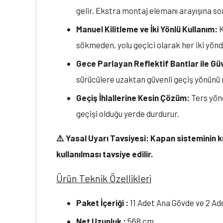
gelir. Ekstra montaj elemanı arayışına son
Manuel Kilitleme ve İki Yönlü Kullanım:
K
sökmeden, yolu geçici olarak her iki yönd
Gece Parlayan Reflektif Bantlar ile Güv
sürücülere uzaktan güvenli geçiş yönünü n
Geçiş İhlallerine Kesin Çözüm:
Ters yönd
geçişi olduğu yerde durdurur.
⚠️ Yasal Uyarı Tavsiyesi: Kapan sisteminin k
kullanılması tavsiye edilir.
Ürün Teknik Özellikleri
Paket İçeriği :
11 Adet Ana Gövde ve 2 A
Net Uzunluk :
568 cm