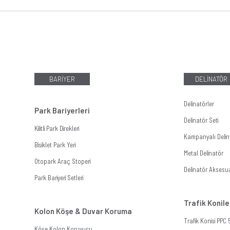
BARİYER
DELİNATÖR
Delinatörler
Park Bariyerleri
Delinatör Seti
Kilitli Park Direkleri
Kampanyalı Delina
Bisiklet Park Yeri
Metal Delinatör
Otopark Araç Stoperi
Delinatör Aksesua
Park Bariyeri Setleri
Trafik Konile
Kolon Köşe & Duvar Koruma
Trafik Konisi PPC
Köşe Kolon Koruyucu