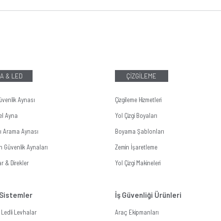
A & LED
ÇİZGİLEME
üvenlik Aynası
Çizgileme Hizmetleri
el Ayna
Yol Çizgi Boyaları
tı Arama Aynası
Boyama Şablonları
n Güvenlik Aynaları
Zemin İşaretleme
r & Direkler
Yol Çizgi Makineleri
 Sistemler
İş Güvenliği Ürünleri
li Ledli Levhalar
Araç Ekipmanları