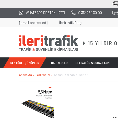
2500 TL ÜZERİ TÜM ALIŞVERİŞLERDE KARGO 
WHATSAPP DESTEK HATTI
0 312 234 30 00
[email protected]
İleritrafik Blog
SEKTÖREL ÇÖZÜMLER
BARİYERLER
DELİNATÖR & DUBA & KONİ
Anasayfa
Yol Kasisi
Kapanlı Yol Kasisi Setleri