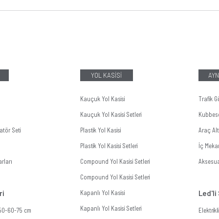
YOL KASİSİ
AYN
Kauçuk Yol Kasisi
Trafik G
Kauçuk Yol Kasisi Setleri
Kubbes
tör Seti
Plastik Yol Kasisi
Araç Al
Plastik Yol Kasisi Setleri
İç Meka
rları
Compound Yol Kasisi Setleri
Aksesua
Compound Yol Kasisi Setleri
ri
Kapanlı Yol Kasisi
Led'li
Kapanlı Yol Kasisi Setleri
 50-60-75 cm
Elektrik