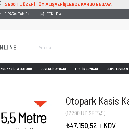
BEDAVA
SİPARİŞ TAKİBİ
TEKLİF AL
YOL KASİSİ & BUTONU
GÜVENLİK AYNASI
TRAFİK LEVHASI
LED'Lİ LEVHA 
Otopark Kasis Ka
(12290 UB SET5,5)
₺47.150,52
+ KDV