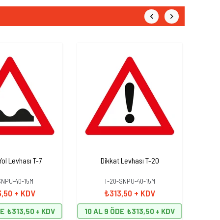
Yol Levhası T-7
Dikkat Levhası T-20
D
SNPU-40-15M
T-20-SNPU-40-15M
3,50
+ KDV
₺313,50
+ KDV
DE
₺313,50
10 AL 9 ÖDE
₺313,50
10 A