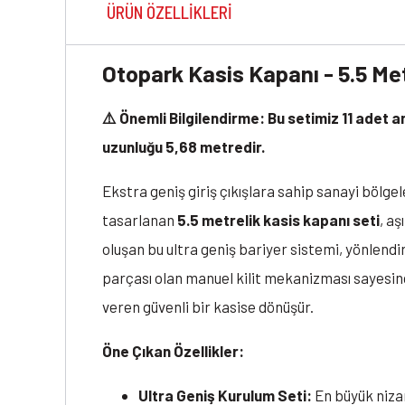
ÜRÜN ÖZELLIKLERI
Otopark Kasis Kapanı - 5.5 Me
⚠️ Önemli Bilgilendirme: Bu setimiz 11 ade
uzunluğu 5,68 metredir.
Ekstra geniş giriş çıkışlara sahip sanayi bölgel
tasarlanan
5.5 metrelik kasis kapanı seti
, a
oluşan bu ultra geniş bariyer sistemi, yönlend
parçası olan manuel kilit mekanizması sayesinde
veren güvenli bir kasise dönüşür.
Öne Çıkan Özellikler:
Ultra Geniş Kurulum Seti:
En büyük nizam