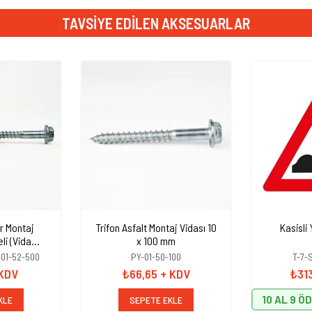
TAVSIYE EDILEN AKSESUARLAR
r Montaj
Trifon Asfalt Montaj Vidası 10
Kasisli 
li (Vida
x 100 mm
el 16mm)
-01-52-500
PY-01-50-100
T-7-
 KDV
₺66,65
+ KDV
₺31
10 AL 9 Ö
KLE
SEPETE EKLE