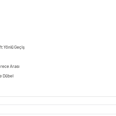
ft Yönlü Geçiş
erece Arası
e Dübel