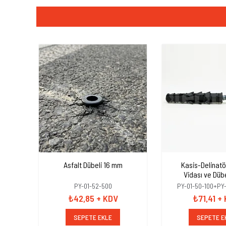
Asfalt Dübeli 16 mm
Kasis-Delinatö
Vidası ve Dübe
10x100mm+Düb
PY-01-52-500
PY-01-50-100+PY
₺42,85
+ KDV
₺71,41
+
SEPETE EKLE
SEPETE E