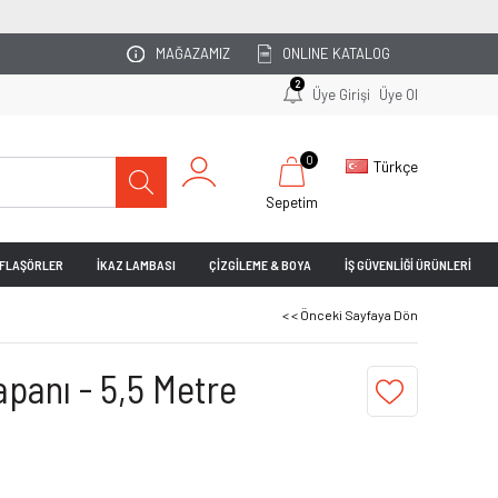
OTOPARKINIZI UZMAN EKİBİMİZ PLANLASIN!
MAĞAZAMIZ
ONLINE KATALOG
2
Üye Girişi
Üye Ol
0
Türkçe
Sepetim
& FLAŞÖRLER
İKAZ LAMBASI
ÇİZGİLEME & BOYA
İŞ GÜVENLİĞİ ÜRÜNLERİ
< < Önceki Sayfaya Dön
panı - 5,5 Metre