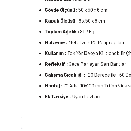
Gövde Ölçüsü :
50 x 50 x 6 cm
Kapak Ölçüsü :
9 x 50 x 6 cm
Toplam Ağırlık :
81.7 kg
Malzeme :
Metal ve PPC Polipropilen
Kullanım :
Tek Yönlü veya Kilitlenebilir Çi
Reflektif :
Gece Parlayan Sarı Bantlar
Çalışma Sıcaklığı :
-20 Derece ile +60 D
Montaj :
70 Adet 10x100 mm Trifon Vida v
Ek Tavsiye :
Uyarı Levhası