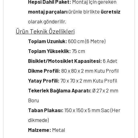
Hepsi Dahil Paket:
Montaj için gereken
montaj parçaları
ürünle birlikte
ücretsiz
olarak gönderilir.
Ürün Teknik Özellikleri
Toplam Uzunluk:
600 cm (6 Metre)
Toplam Yükseklik:
75 cm
Bisiklet/Motosiklet Kapasitesi:
6 Adet
Dikme Profili:
80 x 80 x 2 mm Kutu Profil
Yatay Profili:
70 x 70 x 2 mm Kutu Profil
Tekerlek Bağlama Aparatı:
Ø 27 x 2 mm
Boru
Taban Plakası:
150 x 150 x 5 mm Sac (Her
dikmede)
Malzeme:
Metal