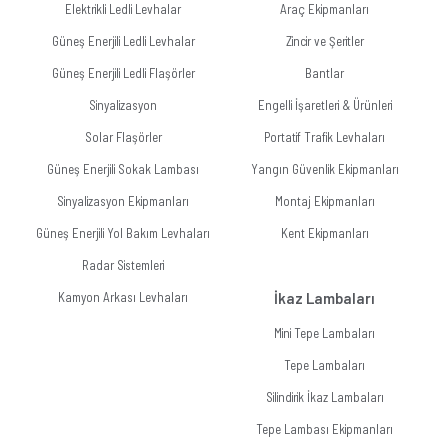
Elektrikli Ledli Levhalar
Araç Ekipmanları
Güneş Enerjili Ledli Levhalar
Zincir ve Şeritler
Güneş Enerjili Ledli Flaşörler
Bantlar
Sinyalizasyon
Engelli İşaretleri & Ürünleri
Solar Flaşörler
Portatif Trafik Levhaları
Güneş Enerjili Sokak Lambası
Yangın Güvenlik Ekipmanları
Sinyalizasyon Ekipmanları
Montaj Ekipmanları
Güneş Enerjili Yol Bakım Levhaları
Kent Ekipmanları
Radar Sistemleri
Kamyon Arkası Levhaları
İkaz Lambaları
Mini Tepe Lambaları
Tepe Lambaları
Silindirik İkaz Lambaları
Tepe Lambası Ekipmanları