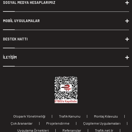
SOSYAL MEDYA HESAPLARIMIZ
MOBİL UYGULAMALAR
DESTEK HATTI
İLETİŞİM
Otopark Yönetmeliği
|
Trafik Kanunu
|
Montaj Kılavuzu
|
Çok Arananlar
|
Projelendirme
|
Çizgileme Uygulamaları
|
Uygulama Örnekleri
|
Referanslar
|
Trafik.net.tr
|