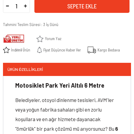
Tahmini Teslim Süresi
:
3 İş Günü
Yorum Yaz
İndirimli Ürün
Fiyat Düşünce Haber Ver
Kargo Bedava
ÜRÜN ÖZELLIKLERI
Motosiklet Park Yeri Altılı 6 Metre
Belediyeler, otoyol dinlenme tesisleri, AVM'ler
veya yoğun fabrika sahaları gibi en zorlu
koşullara ve en ağır hizmete dayanacak
"ömürlük" bir park çözümü mü arıyorsunuz? Bu
6