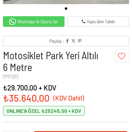
WhatsApp ile Sipariş Ver
Toplu Alım Talebi
Paylaş :
Motosiklet Park Yeri Altılı
6 Metre
(MP06)
₺29.700,00
+ KDV
₺35.640,00
ONLINE'A ÖZEL
₺25245,00