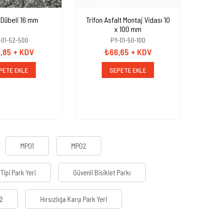
 Dübeli 16 mm
Trifon Asfalt Montaj Vidası 10
Pa
x 100 mm
Gözl
-01-52-500
PY-01-50-100
,85
+ KDV
₺66,65
+ KDV
PETE EKLE
SEPETE EKLE
MP01
MP02
 Tipi Park Yeri
Güvenli Bisiklet Parkı
2
Hırsızlığa Karşı Park Yeri