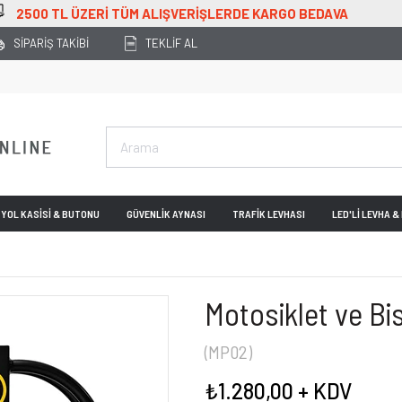
O BEDAVA
SİPARİŞ TAKİBİ
TEKLİF AL
YOL KASİSİ & BUTONU
GÜVENLİK AYNASI
TRAFİK LEVHASI
LED'Lİ LEVHA 
Motosiklet ve Bis
(MP02)
₺1.280,00
+ KDV