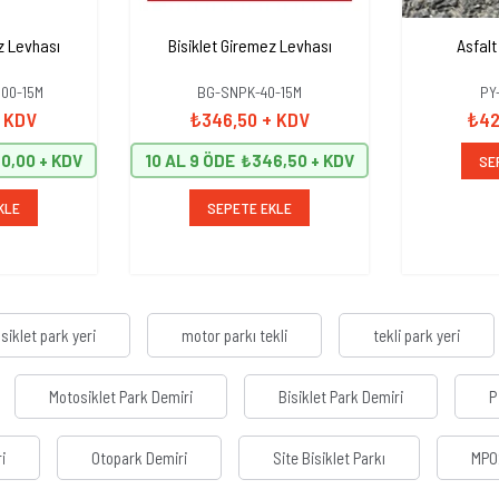
z Levhası
Bisiklet Giremez Levhası
Asfalt
00-15M
BG-SNPK-40-15M
PY
 KDV
₺346,50
+ KDV
₺42
0,00
10 AL 9 ÖDE
₺346,50
SE
KLE
SEPETE EKLE
iklet park yeri
motor parkı tekli
tekli park yeri
Motosiklet Park Demiri
Bisiklet Park Demiri
P
i
Otopark Demiri
Site Bisiklet Parkı
MP0