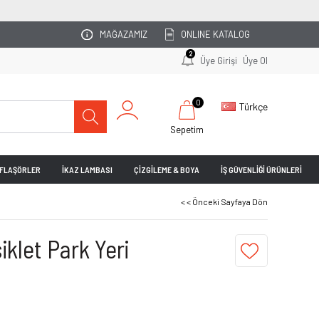
OTOPARKINIZI UZMAN EKİBİMİZ PLANLASIN!
MAĞAZAMIZ
ONLINE KATALOG
2
Üye Girişi
Üye Ol
0
Türkçe
Sepetim
& FLAŞÖRLER
İKAZ LAMBASI
ÇİZGİLEME & BOYA
İŞ GÜVENLİĞİ ÜRÜNLERİ
< < Önceki Sayfaya Dön
iklet Park Yeri