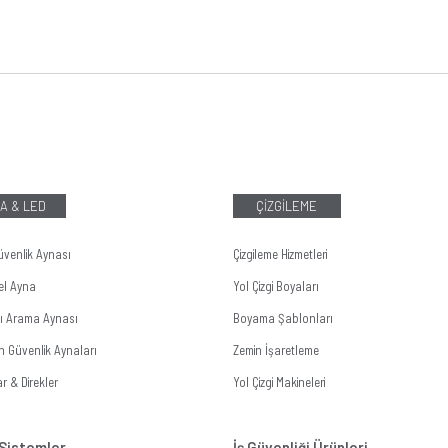
A & LED
ÇİZGİLEME
üvenlik Aynası
Çizgileme Hizmetleri
el Ayna
Yol Çizgi Boyaları
tı Arama Aynası
Boyama Şablonları
n Güvenlik Aynaları
Zemin İşaretleme
r & Direkler
Yol Çizgi Makineleri
 Sistemler
İş Güvenliği Ürünleri