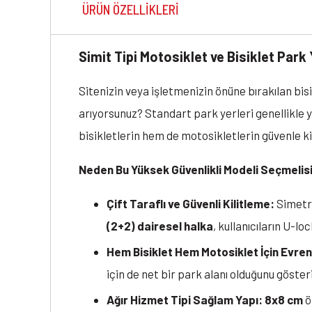
ÜRÜN ÖZELLIKLERI
Simit Tipi Motosiklet ve Bisiklet Park
Sitenizin veya işletmenizin önüne bırakılan bis
arıyorsunuz? Standart park yerleri genellikle y
bisikletlerin hem de motosikletlerin güvenle ki
Neden Bu Yüksek Güvenlikli Modeli Seçmelis
Çift Taraflı ve Güvenli Kilitleme:
Simetri
(2+2) dairesel halka
, kullanıcıların U-l
Hem Bisiklet Hem Motosiklet İçin Evren
için de net bir park alanı olduğunu gösteri
Ağır Hizmet Tipi Sağlam Yapı:
8x8 cm
ö