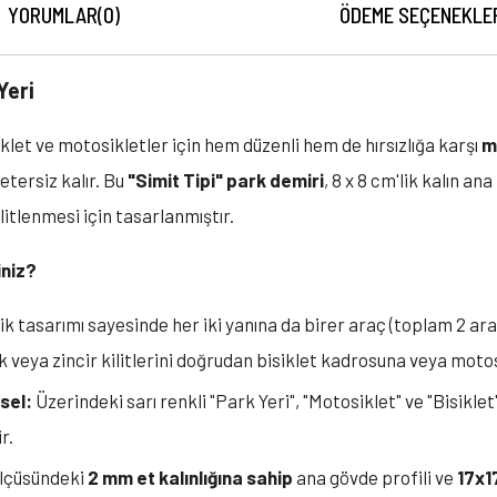
YORUMLAR
(0)
ÖDEME SEÇENEKLE
 Yeri
iklet ve motosikletler için hem düzenli hem de hırsızlığa karşı
m
etersiz kalır. Bu
"Simit Tipi" park demiri
, 8 x 8 cm'lik kalın an
litlenmesi için tasarlanmıştır.
iniz?
k tasarımı sayesinde her iki yanına da birer araç (toplam 2 ara
ock veya zincir kilitlerini doğrudan bisiklet kadrosuna veya mot
sel:
Üzerindeki sarı renkli "Park Yeri", "Motosiklet" ve "Bisiklet
r.
lçüsündeki
2 mm et kalınlığına sahip
ana gövde profili ve
17x1