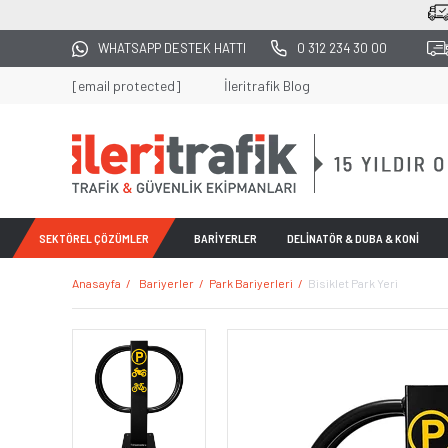
2500 TL ÜZERİ TÜM ALIŞVERİŞLERDE KARG
WHATSAPP DESTEK HATTI
0 312 234 30 00
[email protected]
İleritrafik Blog
SEKTÖREL ÇÖZÜMLER
BARİYERLER
DELİNATÖR & DUBA & KONİ
Anasayfa
Bariyerler
Park Bariyerleri
Bisiklet Park Yeri