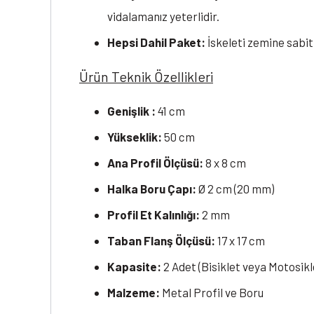
vidalamanız yeterlidir.
Hepsi Dahil Paket:
İskeleti zemine sabit
Ürün Teknik Özellikleri
Genişlik :
41 cm
Yükseklik:
50 cm
Ana Profil Ölçüsü:
8 x 8 cm
Halka Boru Çapı:
Ø 2 cm (20 mm)
Profil Et Kalınlığı:
2 mm
Taban Flanş Ölçüsü:
17 x 17 cm
Kapasite:
2 Adet (Bisiklet veya Motosikl
Malzeme:
Metal Profil ve Boru