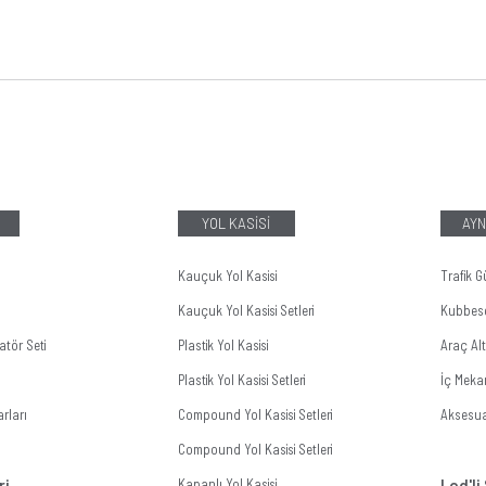
YOL KASİSİ
AYN
Kauçuk Yol Kasisi
Trafik G
Kauçuk Yol Kasisi Setleri
Kubbes
tör Seti
Plastik Yol Kasisi
Araç Al
Plastik Yol Kasisi Setleri
İç Meka
rları
Compound Yol Kasisi Setleri
Aksesua
Compound Yol Kasisi Setleri
ri
Kapanlı Yol Kasisi
Led'li