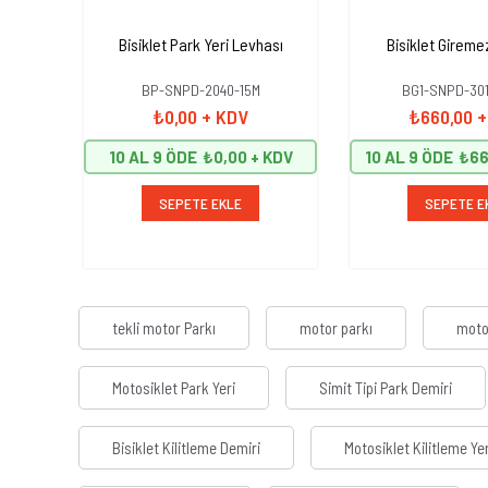
Bisiklet Park Yeri Levhası
Bisiklet Gireme
BP-SNPD-2040-15M
BG1-SNPD-301
₺0,00
+ KDV
₺660,00
+
10 AL 9 ÖDE
₺0,00
10 AL 9 ÖDE
₺66
SEPETE EKLE
SEPETE E
tekli motor Parkı
motor parkı
motos
Motosiklet Park Yeri
Simit Tipi Park Demiri
Bisiklet Kilitleme Demiri
Motosiklet Kilitleme Yer