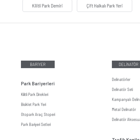
Kilitli Park Demiri
Çift Halkalı Park Yeri
BARİYER
DELİNATÖR
Delinatörler
Park Bariyerleri
Delinatör Seti
Kilitli Park Direkleri
Kampanyalı Delina
Bisiklet Park Yeri
Metal Delinatör
Otopark Araç Stoperi
Delinatör Aksesua
Park Bariyeri Setleri
Trafik Konile