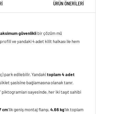
RI
ÜRÜN ÖNERILERI
aksimum güvenlikli
bir çözüm mü
a profili ve yandaki 4 adet kilit halkası ile hem
ç) park edilebilir. Yandaki
toplam 4 adet
osiklet şasisine bağlamasına olanak tanır.
" piktogramları sayesinde, her iki taşıt sahibi
7 cm
'lik geniş montaj flanşı,
4.66 kg
'lık toplam