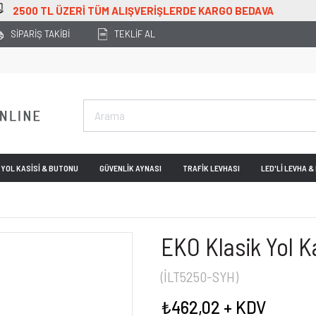
VERİŞLERDE KARGO BEDAVA
SİPARİŞ TAKİBİ
TEKLİF AL
YOL KASİSİ & BUTONU
GÜVENLİK AYNASI
TRAFİK LEVHASI
LED'Lİ LEVHA 
EKO Klasik Yol K
(İLT5250-SYH)
₺462,02
+ KDV