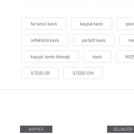
hız kesici kasis
kauçuk kasis
plast
reflektörlü kasis
portatif kasis
mon
kauçuk zemin tümseği
kasis
ilt52
İLT5251-SR
İLT5251-SYH
BARİYER
DELİNATÖR