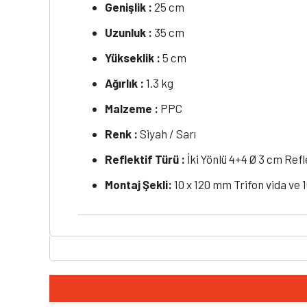
Genişlik :
25 cm
Uzunluk :
35 cm
Yükseklik :
5 cm
Ağırlık :
1.3 kg
Malzeme :
PPC
Renk :
Siyah / Sarı
Reflektif Türü :
İki Yönlü 4+4 Ø 3 cm Ref
Montaj Şekli:
10 x 120 mm Trifon vida ve 