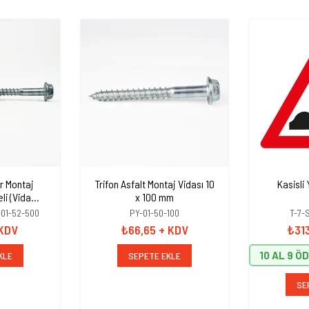
r Montaj
Trifon Asfalt Montaj Vidası 10
Kasisli 
li (Vida
x 100 mm
el 16mm)
-01-52-500
PY-01-50-100
T-7-
 KDV
₺66,65
+ KDV
₺31
10 AL 9 Ö
KLE
SEPETE EKLE
SE