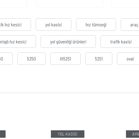
ik hız kesici
yol kasisi
hız tümseği
araç 
tajlı hız kesici
yol güvenliği ürünleri
trafik kasisi
50
5250
ilt5251
5251
oval
YOL KASİSİ
AYN