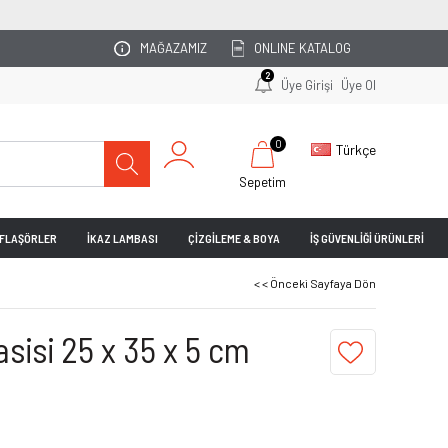
OTOPARKINIZI UZMAN EKİBİMİZ PLANL
MAĞAZAMIZ
ONLINE KATALOG
2
Üye Girişi
Üye Ol
0
Türkçe
Sepetim
& FLAŞÖRLER
İKAZ LAMBASI
ÇİZGİLEME & BOYA
İŞ GÜVENLİĞİ ÜRÜNLERİ
< < Önceki Sayfaya Dön
asisi 25 x 35 x 5 cm