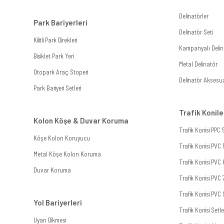
Delinatörler
Park Bariyerleri
Delinatör Seti
Kilitli Park Direkleri
Kampanyalı Delina
Bisiklet Park Yeri
Metal Delinatör
Otopark Araç Stoperi
Delinatör Aksesua
Park Bariyeri Setleri
Trafik Konile
Kolon Köşe & Duvar Koruma
Trafik Konisi PPC
Köşe Kolon Koruyucu
Trafik Konisi PVC
Metal Köşe Kolon Koruma
Trafik Konisi PVC
Duvar Koruma
Trafik Konisi PVC
Trafik Konisi PVC
Yol Bariyerleri
Trafik Konisi Setle
Uyarı Dikmesi