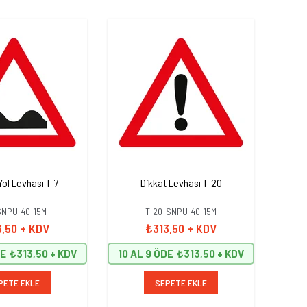
Yol Levhası T-7
Dikkat Levhası T-20
D
SNPU-40-15M
T-20-SNPU-40-15M
3,50
+ KDV
₺313,50
+ KDV
DE
₺313,50
10 AL 9 ÖDE
₺313,50
10 A
PETE EKLE
SEPETE EKLE