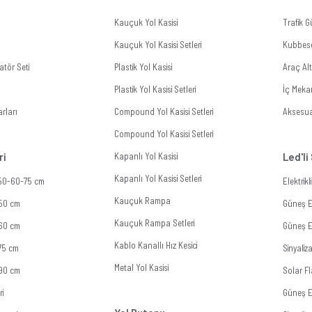
Kauçuk Yol Kasisi
Trafik G
Kauçuk Yol Kasisi Setleri
Kubbes
tör Seti
Plastik Yol Kasisi
Araç Al
Plastik Yol Kasisi Setleri
İç Meka
rları
Compound Yol Kasisi Setleri
Aksesua
Compound Yol Kasisi Setleri
ri
Kapanlı Yol Kasisi
Led'li
Kapanlı Yol Kasisi Setleri
 50-60-75 cm
Elektrik
Kauçuk Rampa
 50 cm
Güneş En
Kauçuk Rampa Setleri
 60 cm
Güneş En
Kablo Kanallı Hız Kesici
 75 cm
Sinyali
Metal Yol Kasisi
 90 cm
Solar Fl
ri
Güneş E