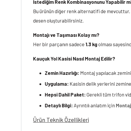
İstediğim Renk Kombinasyonunu Yapabilir m
Bu ürünün diğer renk alternatifi de mevcuttur. 
desen oluşturabilirsiniz.
Montajı ve Taşıması Kolay mı?
Her bir parçanın sadece
1.3 kg
olması sayesind
Kauçuk Yol Kasisi Nasıl Montaj Edilir?
Zemin Hazırlığı:
Montaj yapılacak zeminin 
Uygulama:
Kasisin delik yerlerini zemine
Hepsi Dahil Paket:
Gerekli tüm trifon vid
Detaylı Bilgi:
Ayrıntılı anlatım için
Montaj
Ürün Teknik Özellikleri