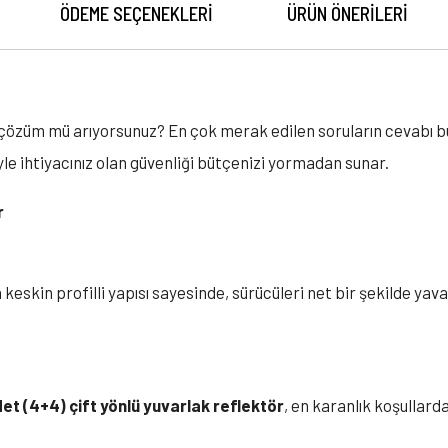
ÖDEME SEÇENEKLERI
ÜRÜN ÖNERILERI
ir çözüm mü arıyorsunuz? En çok merak edilen soruların cevabı 
iyle ihtiyacınız olan güvenliği bütçenizi yormadan sunar.
r
 keskin profilli yapısı sayesinde, sürücüleri net bir şekilde y
et (4+4) çift yönlü yuvarlak reflektör
, en karanlık koşullard