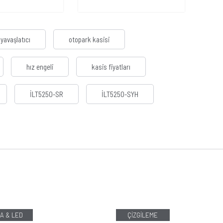
yavaşlatıcı
otopark kasisi
hız engeli
kasis fiyatları
İLT5250-SR
İLT5250-SYH
A & LED
ÇİZGİLEME