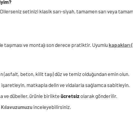
iyim?
Dilerseniz setinizi klasik sarı-siyah, tamamen sarı veya tamame
e taşıması ve montajı son derece pratiktir. Uyumlu
kapakları 
(asfalt, beton, kilit taşı) düz ve temiz olduğundan emin olun.
 işaretleyin, matkapla delin ve vidalarla sağlamca sabitleyin.
a ve dübeller, ürünle birlikte
ücretsiz
olarak gönderilir.
 Kılavuzumuzu
inceleyebilirsiniz.