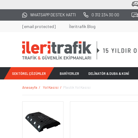
2500 TL ÜZERİ TÜM ALIŞ
WHATSAPP DESTEK HATTI
0 312 234 30 00
[email protected]
İleritrafik Blog
SEKTÖREL ÇÖZÜMLER
BARİYERLER
DELİNATÖR & DUBA & KONİ
Anasayfa
Yol Kasisi
Plastik Yol Kasisi