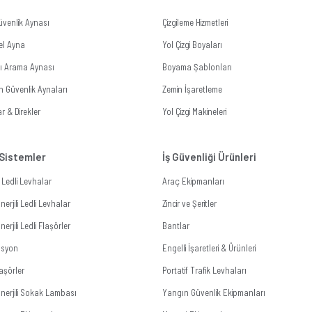
üvenlik Aynası
Çizgileme Hizmetleri
el Ayna
Yol Çizgi Boyaları
tı Arama Aynası
Boyama Şablonları
n Güvenlik Aynaları
Zemin İşaretleme
r & Direkler
Yol Çizgi Makineleri
 Sistemler
İş Güvenliği Ürünleri
li Ledli Levhalar
Araç Ekipmanları
erjili Ledli Levhalar
Zincir ve Şeritler
erjili Ledli Flaşörler
Bantlar
zasyon
Engelli İşaretleri & Ürünleri
aşörler
Portatif Trafik Levhaları
nerjili Sokak Lambası
Yangın Güvenlik Ekipmanları