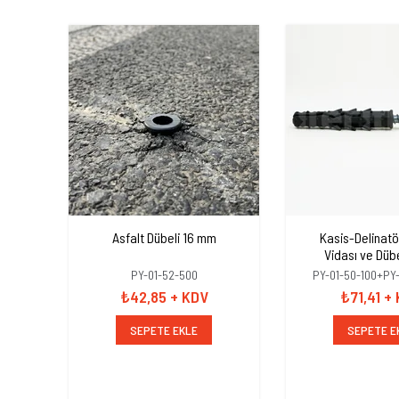
Asfalt Dübeli 16 mm
Kasis-Delinatö
Vidası ve Dübe
10x100mm+Düb
PY-01-52-500
PY-01-50-100+PY
₺42,85
+ KDV
₺71,41
+
SEPETE EKLE
SEPETE E