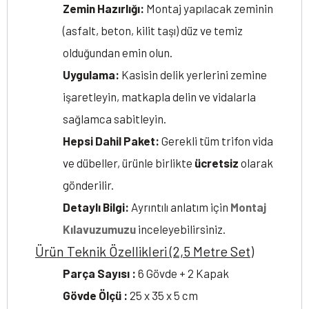
Zemin Hazırlığı:
Montaj yapılacak zeminin
(asfalt, beton, kilit taşı) düz ve temiz
olduğundan emin olun.
Uygulama:
Kasisin delik yerlerini zemine
işaretleyin, matkapla delin ve vidalarla
sağlamca sabitleyin.
Hepsi Dahil Paket:
Gerekli tüm trifon vida
ve dübeller, ürünle birlikte
ücretsiz
olarak
gönderilir.
Detaylı Bilgi:
Ayrıntılı anlatım için
Montaj
Kılavuzumuzu
inceleyebilirsiniz.
Ürün Teknik Özellikleri (2,5 Metre Set)
Parça Sayısı :
6 Gövde + 2 Kapak
Gövde Ölçü :
25 x 35 x 5 cm