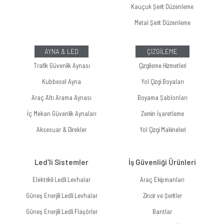
Kauçuk Şerit Düzenleme
Metal Şerit Düzenleme
AYNA & LED
ÇİZGİLEME
Trafik Güvenlik Aynası
Çizgileme Hizmetleri
Kubbesel Ayna
Yol Çizgi Boyaları
Araç Altı Arama Aynası
Boyama Şablonları
İç Mekan Güvenlik Aynaları
Zemin İşaretleme
Aksesuar & Direkler
Yol Çizgi Makineleri
Led'li Sistemler
İş Güvenliği Ürünleri
Elektrikli Ledli Levhalar
Araç Ekipmanları
Güneş Enerjili Ledli Levhalar
Zincir ve Şeritler
Güneş Enerjili Ledli Flaşörler
Bantlar