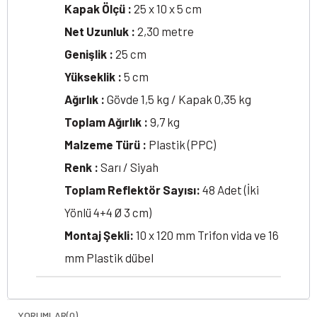
Kapak Ölçü :
25 x 10 x 5 cm
Net Uzunluk :
2,30 metre
Genişlik :
25 cm
Yükseklik :
5 cm
Ağırlık :
Gövde 1,5 kg / Kapak 0,35 kg
Toplam Ağırlık :
9,7 kg
Malzeme Türü :
Plastik (PPC)
Renk :
Sarı / Siyah
Toplam Reflektör Sayısı:
48 Adet (İki
Yönlü 4+4 Ø 3 cm)
Montaj Şekli:
10 x 120 mm Trifon vida ve 16
mm Plastik dübel
YORUMLAR
(0)