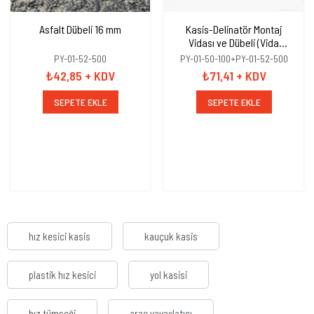
Asfalt Dübeli 16 mm
Kasis-Delinatör Montaj
Vidası ve Dübeli (Vida
10x100mm+Dübel 16mm)
PY-01-52-500
PY-01-50-100+PY-01-52-500
₺42,85
+ KDV
₺71,41
+ KDV
SEPETE EKLE
SEPETE EKLE
hız kesici kasis
kauçuk kasis
plastik hız kesici
yol kasisi
hız tümseği
araç yavaşlatıcı