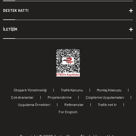
DESTEK HATTI
İLETİŞİM
Otopark Yönetmeliği
|
Trafik Kanunu
|
Montaj Kılavuzu
|
Çok Arananlar
|
Projelendirme
|
Çizgileme Uygulamaları
|
Uygulama Örnekleri
|
Referanslar
|
Trafik.net.tr
|
For English