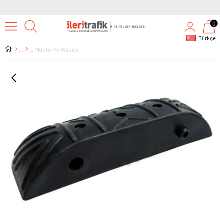
0
Türkçe
Plastik Yol Kasisi