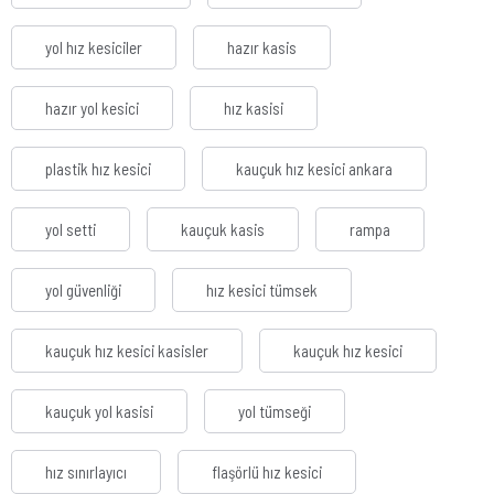
yol hız kesiciler
hazır kasis
hazır yol kesici
hız kasisi
plastik hız kesici
kauçuk hız kesici ankara
yol setti
kauçuk kasis
rampa
yol güvenliği
hız kesici tümsek
kauçuk hız kesici kasisler
kauçuk hız kesici
kauçuk yol kasisi
yol tümseği
hız sınırlayıcı
flaşörlü hız kesici