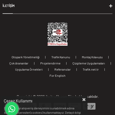
İLETİŞİM
Otopark Yönetmeliği
|
Trafik Kanunu
|
Montaj Kılavuzu
|
Çok Arananlar
|
Projelendirme
|
Çizgileme Uygulamaları
|
Uygulama Örnekleri
|
Referanslar
|
Trafik.net.tr
|
For English
Copyright ©
2026 ileritrafik.com Tüm hakları saklıdır.
Çerez Kullanımı
Sizlere en iyi alışveriş deneyimini sunabilmek adına
sitemizde çerezler(cookies) kullanmaktayız. Detaylı bilgi