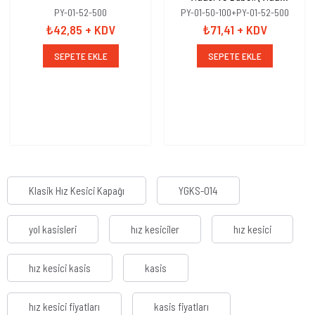
10x100mm+Dübel 16mm)
PY-01-52-500
PY-01-50-100+PY-01-52-500
₺42,85
+ KDV
₺71,41
+ KDV
SEPETE EKLE
SEPETE EKLE
Klasik Hız Kesici Kapağı
YGKS-014
yol kasisleri
hız kesiciler
hız kesici
hız kesici kasis
kasis
hız kesici fiyatları
kasis fiyatları