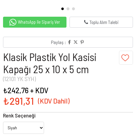
WhatsApp ile Sipariş Ver
Toplu Alım Talebi
Paylaş :
Klasik Plastik Yol Kasisi
Kapağı 25 x 10 x 5 cm
(12101 YK SYH)
₺242,76
+ KDV
₺291,31
Renk Seçeneği