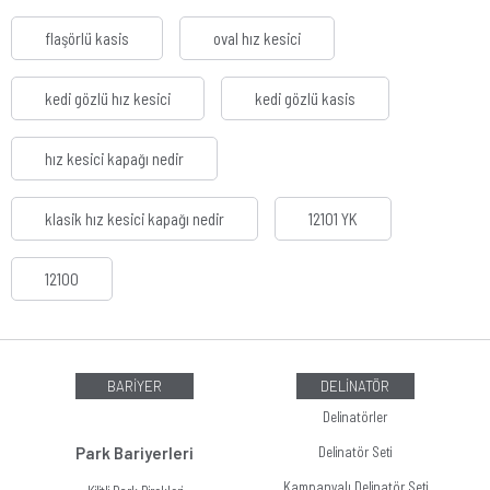
flaşörlü kasis
oval hız kesici
kedi gözlü hız kesici
kedi gözlü kasis
hız kesici kapağı nedir
klasik hız kesici kapağı nedir
12101 YK
12100
BARİYER
DELİNATÖR
Delinatörler
Park Bariyerleri
Delinatör Seti
Kampanyalı Delinatör Seti