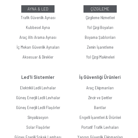
AYNA & LED
ÇİZGİLEME
Trafik Güvenlik Aynası
Çizgileme Hizmetleri
Kubbesel Ayna
Yol Çizgi Boyaları
Araç Altı Arama Aynası
Boyama Şablonları
İç Mekan Güvenlik Aynaları
Zemin İşaretleme
Aksesuar & Direkler
Yol Çizgi Makineleri
Led'li Sistemler
İş Güvenliği Ürünleri
Elektrikli Ledli Levhalar
Araç Ekipmanları
Güneş Enerjili Ledli Levhalar
Zincir ve Şeritler
Güneş Enerjili Ledli Flaşörler
Bantlar
Sinyalizasyon
Engelli İşaretleri & Ürünleri
Solar Flaşörler
Portatif Trafik Levhaları
Güneş Enerjili Sokak Lambası
Yangın Güvenlik Ekipmanları