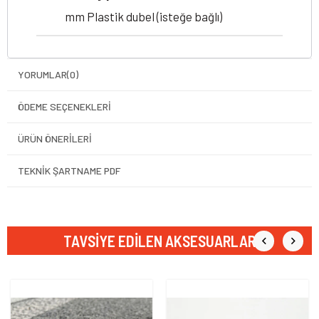
mm Plastik dubel (isteğe bağlı)
YORUMLAR
(0)
ÖDEME SEÇENEKLERI
ÜRÜN ÖNERILERI
TEKNİK ŞARTNAME PDF
TAVSIYE EDILEN AKSESUARLAR