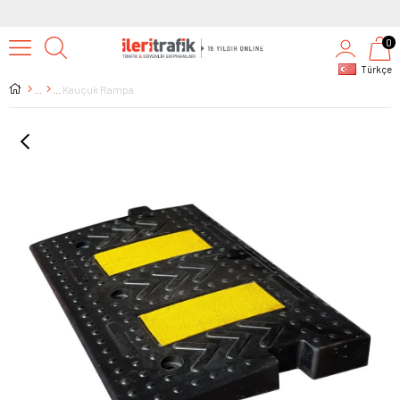
0
Türkçe
Kauçuk Rampa