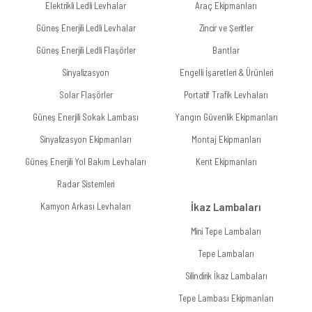
Elektrikli Ledli Levhalar
Araç Ekipmanları
Güneş Enerjili Ledli Levhalar
Zincir ve Şeritler
Güneş Enerjili Ledli Flaşörler
Bantlar
Sinyalizasyon
Engelli İşaretleri & Ürünleri
Solar Flaşörler
Portatif Trafik Levhaları
Güneş Enerjili Sokak Lambası
Yangın Güvenlik Ekipmanları
Sinyalizasyon Ekipmanları
Montaj Ekipmanları
Güneş Enerjili Yol Bakım Levhaları
Kent Ekipmanları
Radar Sistemleri
Kamyon Arkası Levhaları
İkaz Lambaları
Mini Tepe Lambaları
Tepe Lambaları
Silindirik İkaz Lambaları
Tepe Lambası Ekipmanları