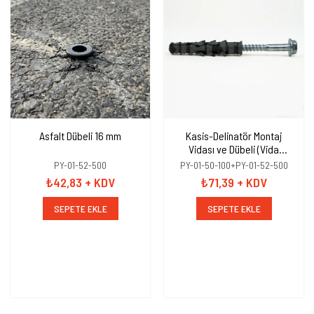
Asfalt Dübeli 16 mm
Kasis-Delinatör Montaj
Vidası ve Dübeli (Vida
10x100mm+Dübel 16mm)
PY-01-52-500
PY-01-50-100+PY-01-52-500
₺42,83
+ KDV
₺71,39
+ KDV
SEPETE EKLE
SEPETE EKLE