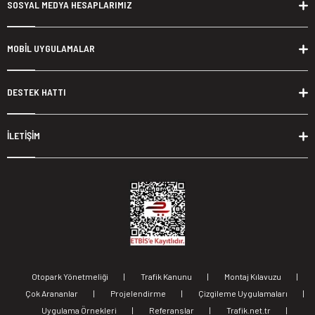
SOSYAL MEDYA HESAPLARIMIZ
MOBİL UYGULAMALAR
DESTEK HATTI
İLETİŞİM
Otopark Yönetmeliği
|
Trafik Kanunu
|
Montaj Kılavuzu
|
Çok Arananlar
|
Projelendirme
|
Çizgileme Uygulamaları
|
Uygulama Örnekleri
|
Referanslar
|
Trafik.net.tr
|