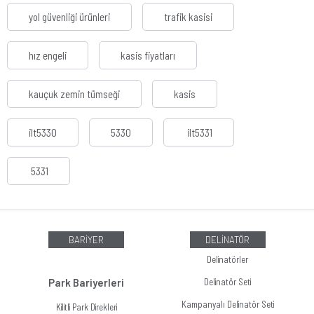
yol güvenliği ürünleri
trafik kasisi
hız engeli
kasis fiyatları
kauçuk zemin tümseği
kasis
ilt5330
5330
ilt5331
5331
BARİYER
DELİNATÖR
Delinatörler
Park Bariyerleri
Delinatör Seti
Kampanyalı Delinatör Seti
Kilitli Park Direkleri