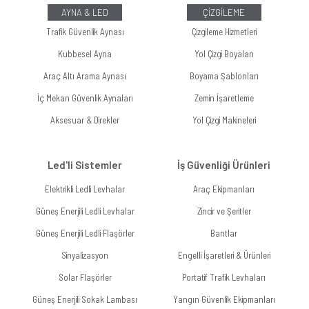
AYNA & LED
ÇİZGİLEME
Trafik Güvenlik Aynası
Çizgileme Hizmetleri
Kubbesel Ayna
Yol Çizgi Boyaları
Araç Altı Arama Aynası
Boyama Şablonları
İç Mekan Güvenlik Aynaları
Zemin İşaretleme
Aksesuar & Direkler
Yol Çizgi Makineleri
Led'li Sistemler
İş Güvenliği Ürünleri
Elektrikli Ledli Levhalar
Araç Ekipmanları
Güneş Enerjili Ledli Levhalar
Zincir ve Şeritler
Güneş Enerjili Ledli Flaşörler
Bantlar
Sinyalizasyon
Engelli İşaretleri & Ürünleri
Solar Flaşörler
Portatif Trafik Levhaları
Güneş Enerjili Sokak Lambası
Yangın Güvenlik Ekipmanları