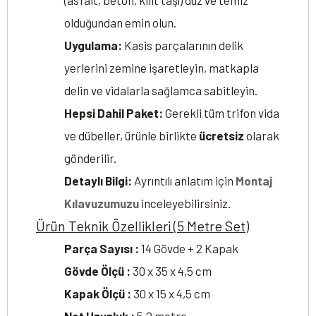
(asfalt, beton, kilit taşı) düz ve temiz
olduğundan emin olun.
Uygulama:
Kasis parçalarının delik
yerlerini zemine işaretleyin, matkapla
delin ve vidalarla sağlamca sabitleyin.
Hepsi Dahil Paket:
Gerekli tüm trifon vida
ve dübeller, ürünle birlikte
ücretsiz
olarak
gönderilir.
Detaylı Bilgi:
Ayrıntılı anlatım için
Montaj
Kılavuzumuzu
inceleyebilirsiniz.
Ürün Teknik Özellikleri (5 Metre Set)
Parça Sayısı :
14 Gövde + 2 Kapak
Gövde Ölçü :
30 x 35 x 4,5 cm
Kapak Ölçü :
30 x 15 x 4,5 cm