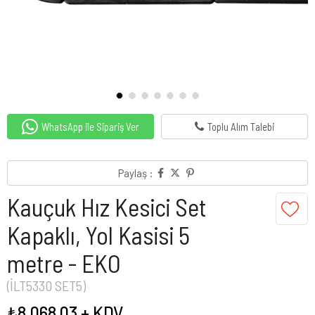
WhatsApp ile Sipariş Ver
Toplu Alım Talebi
Paylaş :
Kauçuk Hız Kesici Set
Kapaklı, Yol Kasisi 5
metre - EKO
(İLT5330 SET5)
₺8.068,03
+ KDV