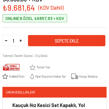
₺9.681,64
ONLINE'A ÖZEL
₺6857,83
Tahmini Teslim Süresi
:
3 İş Günü
Yorum Yaz
İndirimli Ürün
Fiyat Düşünce Haber Ver
Kargo Bedava
ÜRÜN ÖZELLIKLERI
Kauçuk Hız Kesici Set Kapaklı, Yol