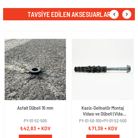
TAVSIYE EDILEN AKSESUARLAR
Asfalt Dübeli 16 mm
Kasis-Delinatör Montaj
Vidası ve Dübeli (Vida
10x100mm+Dübel 16mm)
PY-01-52-500
PY-01-50-100+PY-01-52-500
₺42,83
+ KDV
₺71,39
+ KDV