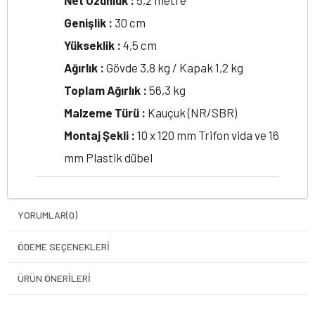
Net Uzunluk :
5,2 metre
Genişlik :
30 cm
Yükseklik :
4,5 cm
Ağırlık :
Gövde 3,8 kg / Kapak 1,2 kg
Toplam Ağırlık :
56,3 kg
Malzeme Türü :
Kauçuk (NR/SBR)
Montaj Şekli :
10 x 120 mm Trifon vida ve 16
mm Plastik dübel
YORUMLAR
(0)
ÖDEME SEÇENEKLERI
ÜRÜN ÖNERILERI