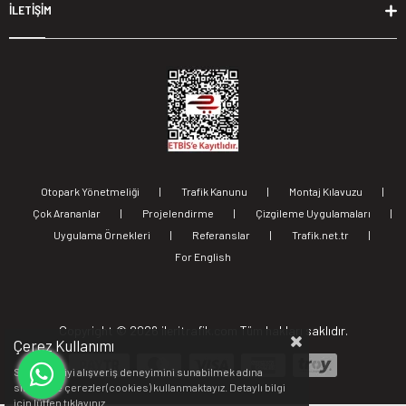
İLETİŞİM
Otopark Yönetmeliği
|
Trafik Kanunu
|
Montaj Kılavuzu
|
Çok Arananlar
|
Projelendirme
|
Çizgileme Uygulamaları
|
Uygulama Örnekleri
|
Referanslar
|
Trafik.net.tr
|
For English
Copyright ©
2026 ileritrafik.com Tüm hakları saklıdır.
Çerez Kullanımı
Sizlere en iyi alışveriş deneyimini sunabilmek adına
sitemizde çerezler(cookies) kullanmaktayız. Detaylı bilgi
için lütfen
tıklayınız.