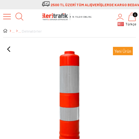
0
Türkçe
Delinatörler
Yeni Ürün