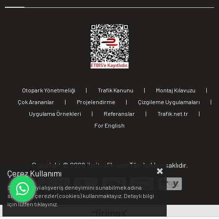
Otopark Yönetmeliği
|
Trafik Kanunu
|
Montaj Kılavuzu
|
Çok Arananlar
|
Projelendirme
|
Çizgileme Uygulamaları
|
Uygulama Örnekleri
|
Referanslar
|
Trafik.net.tr
|
For English
Copyright ©
2026 ileritrafik.com Tüm hakları saklıdır.
Çerez Kullanımı
Sizlere en iyi alışveriş deneyimini sunabilmek adına
sitemizde çerezler(cookies) kullanmaktayız. Detaylı bilgi
için lütfen
tıklayınız.