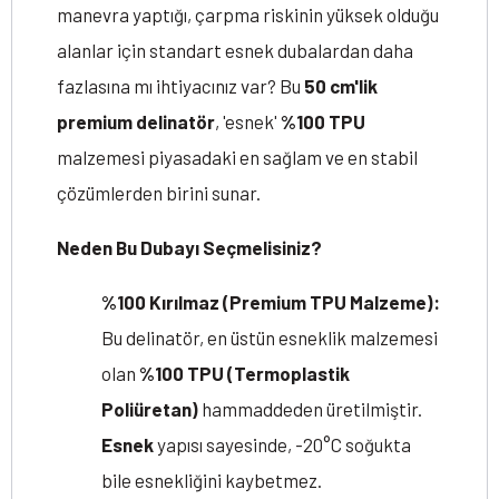
manevra yaptığı, çarpma riskinin yüksek olduğu
alanlar için standart esnek dubalardan daha
fazlasına mı ihtiyacınız var? Bu
50 cm'lik
premium delinatör
, 'esnek'
%100 TPU
malzemesi piyasadaki en sağlam ve en stabil
çözümlerden birini sunar.
Neden Bu Dubayı Seçmelisiniz?
%100 Kırılmaz (Premium TPU Malzeme):
Bu delinatör, en üstün esneklik malzemesi
olan
%100 TPU (Termoplastik
Poliüretan)
hammaddeden üretilmiştir.
Esnek
yapısı sayesinde, -20°C soğukta
bile esnekliğini kaybetmez.