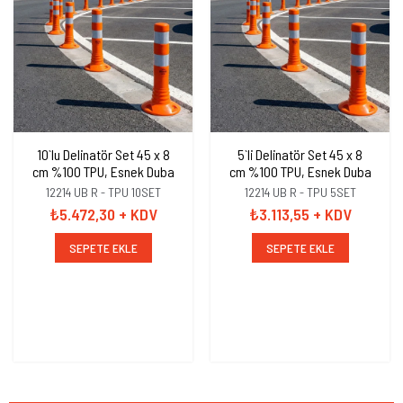
10`lu Delinatör Set 45 x 8
5`li Delinatör Set 45 x 8
cm %100 TPU, Esnek Duba
cm %100 TPU, Esnek Duba
12214 UB R - TPU 10SET
12214 UB R - TPU 5SET
₺5.472,30
+ KDV
₺3.113,55
+ KDV
SEPETE EKLE
SEPETE EKLE