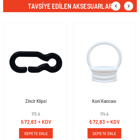
TAVSIYE EDILEN AKSESUARLAR
Zincir Klipsi
Koni Kancası
175 A
174 A
₺72,83
+ KDV
₺72,83
+ KDV
SEPETE EKLE
SEPETE EKLE