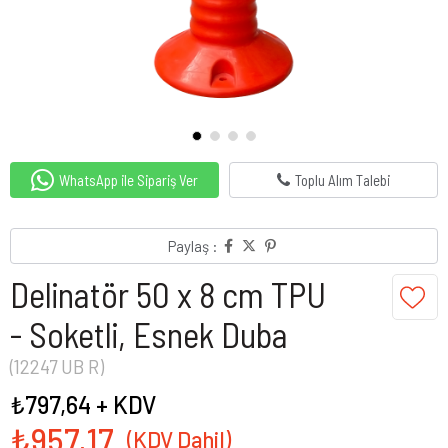
WhatsApp ile Sipariş Ver
Toplu Alım Talebi
Paylaş :
Delinatör 50 x 8 cm TPU
- Soketli, Esnek Duba
(12247 UB R)
₺797,64
+ KDV
₺957,17