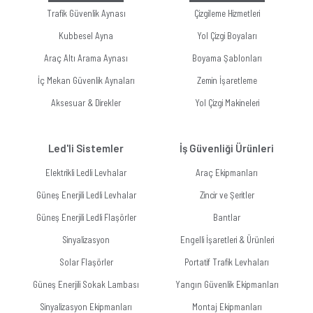
Trafik Güvenlik Aynası
Çizgileme Hizmetleri
Kubbesel Ayna
Yol Çizgi Boyaları
Araç Altı Arama Aynası
Boyama Şablonları
İç Mekan Güvenlik Aynaları
Zemin İşaretleme
Aksesuar & Direkler
Yol Çizgi Makineleri
Led'li Sistemler
İş Güvenliği Ürünleri
Elektrikli Ledli Levhalar
Araç Ekipmanları
Güneş Enerjili Ledli Levhalar
Zincir ve Şeritler
Güneş Enerjili Ledli Flaşörler
Bantlar
Sinyalizasyon
Engelli İşaretleri & Ürünleri
Solar Flaşörler
Portatif Trafik Levhaları
Güneş Enerjili Sokak Lambası
Yangın Güvenlik Ekipmanları
Sinyalizasyon Ekipmanları
Montaj Ekipmanları