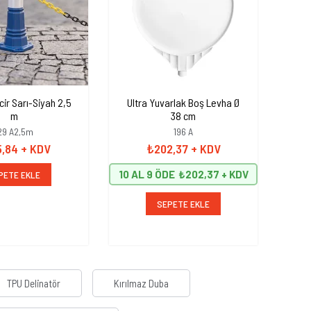
cir Sarı-Siyah 2,5
Ultra Yuvarlak Boş Levha Ø
Em
m
38 cm
500
29 A2,5m
196 A
5,84
+ KDV
₺202,37
+ KDV
10 AL 9 ÖDE
₺202,37
PETE EKLE
SEPETE EKLE
TPU Delinatör
Kırılmaz Duba