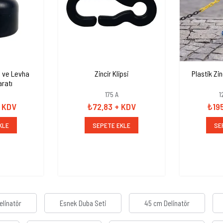
 ve Levha
Zincir Klipsi
Plastik Zin
ratı
175 A
1
 KDV
₺72,83
+ KDV
₺19
KLE
SEPETE EKLE
SE
elinatör
Esnek Duba Seti
45 cm Delinatör