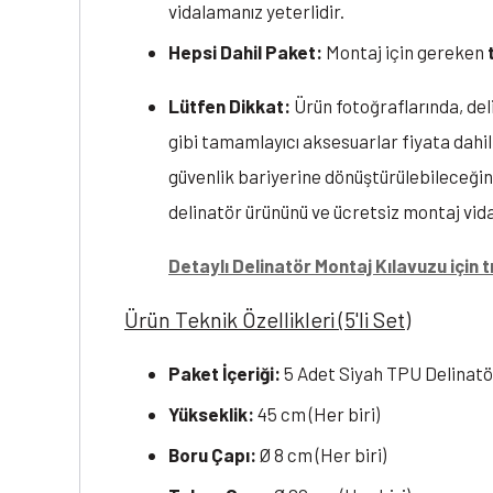
vidalamanız yeterlidir.
Hepsi Dahil Paket:
Montaj için gereken
Lütfen Dikkat:
Ürün fotoğraflarında, de
gibi tamamlayıcı aksesuarlar fiyata dahil 
güvenlik bariyerine dönüştürülebileceğini
delinatör ürününü ve ücretsiz montaj vid
Detaylı Delinatör Montaj Kılavuzu için tı
Ürün Teknik Özellikleri (5'li Set)
Paket İçeriği:
5 Adet Siyah TPU Delinatö
Yükseklik:
45 cm (Her biri)
Boru Çapı:
Ø 8 cm (Her biri)