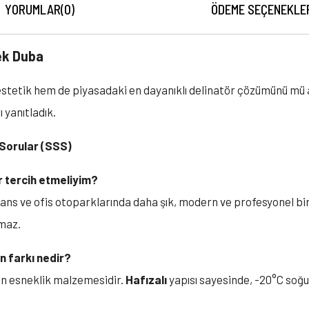
YORUMLAR
(0)
ÖDEME SEÇENEKLE
ek Duba
 estetik hem de piyasadaki en dayanıklı delinatör çözümünü mü
 yanıtladık.
 Sorular (SSS)
r tercih etmeliyim?
zidans ve ofis otoparklarında daha şık, modern ve profesyonel b
tmaz.
 farkı nedir?
ün esneklik malzemesidir.
Hafızalı
yapısı sayesinde, -20°C soğ