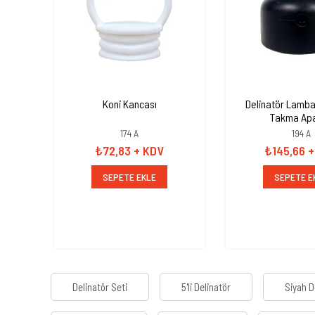
Koni Kancası
Delinatör Lamba
Takma Apa
174 A
194 A
₺72,83
+ KDV
₺145,66
+
SEPETE EKLE
SEPETE E
Delinatör Seti
5'li Delinatör
Siyah D