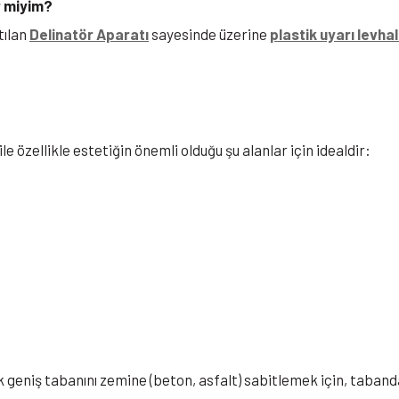
r miyim?
tılan
Delinatör Aparatı
sayesinde üzerine
plastik uyarı levhal
 ile özellikle estetiğin önemli olduğu şu alanlar için idealdir:
k geniş tabanını zemine (beton, asfalt) sabitlemek için, taban