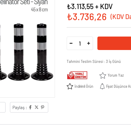
₺3.113,55
+ KDV
₺3.736,26
Tahmini Teslim Süresi
:
3 İş Günü
Yorum Yaz
İndirimli Ürün
Fiyat Düşünce H
Paylaş :