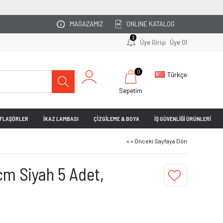
OTOPARKINIZI UZMAN EKİBİMİZ PLANLASIN!
MAĞAZAMIZ
ONLINE KATALOG
2
Üye Girişi
Üye Ol
0
Türkçe
Sepetim
& FLAŞÖRLER
İKAZ LAMBASI
ÇİZGİLEME & BOYA
İŞ GÜVENLİĞİ ÜRÜNLERİ
< < Önceki Sayfaya Dön
 cm Siyah 5 Adet,