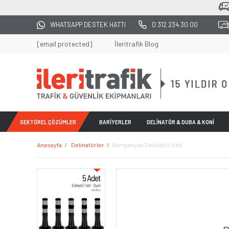
2500 TL ÜZERİ TÜM ALIŞVERİŞLERDE KARG
WHATSAPP DESTEK HATTI
0 312 234 30 00
[email protected]
İleritrafik Blog
SEKTÖREL ÇÖZÜMLER
BARİYERLER
DELİNATÖR & DUBA & KONİ
Anasayfa
Delinatörler
Kampanyalı Delinatör Seti