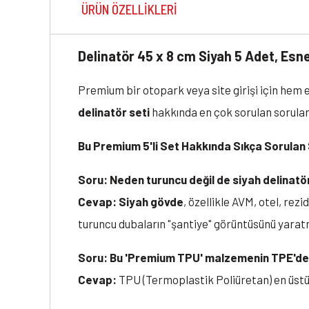
ÜRÜN ÖZELLIKLERI
Delinatör 45 x 8 cm Siyah 5 Adet, Esn
Premium bir otopark veya site girişi için hem
delinatör seti
hakkında en çok sorulan soruları
Bu Premium 5'li Set Hakkında Sıkça Sorulan
Soru: Neden turuncu değil de siyah delinatö
Cevap:
Siyah gövde
, özellikle AVM, otel, re
turuncu dubaların "şantiye" görüntüsünü yara
Soru: Bu 'Premium TPU' malzemenin TPE'den
Cevap:
TPU (Termoplastik Poliüretan) en üst