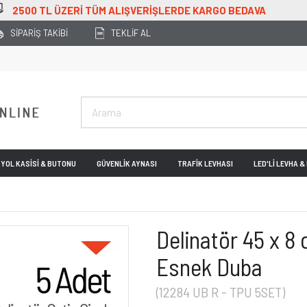
O BEDAVA
SİPARİŞ TAKİBİ
TEKLİF AL
YOL KASİSİ & BUTONU
GÜVENLİK AYNASI
TRAFİK LEVHASI
LED'Lİ LEVHA 
Delinatör 45 x 8
Esnek Duba
(12284 UB R - TPU 5SET)