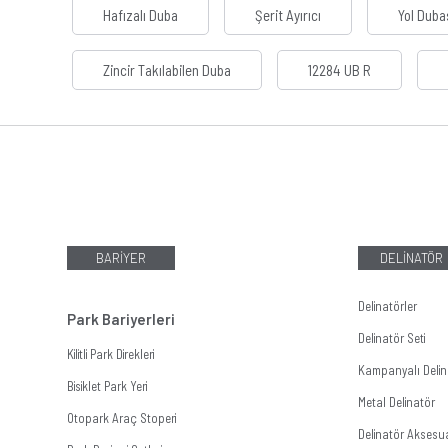
Hafızalı Duba
Şerit Ayırıcı
Yol Duba
Zincir Takılabilen Duba
12284 UB R
BARİYER
DELİNATÖR
Delinatörler
Park Bariyerleri
Delinatör Seti
Kilitli Park Direkleri
Kampanyalı Delina
Bisiklet Park Yeri
Metal Delinatör
Otopark Araç Stoperi
Delinatör Aksesua