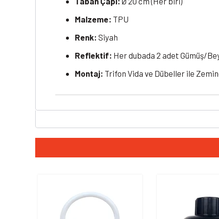
Taban Çapı:
Ø 20 cm (Her biri)
Malzeme:
TPU
Renk:
Siyah
Reflektif:
Her dubada 2 adet Gümüş/Beya
Montaj:
Trifon Vida ve Dübeller ile Zemi