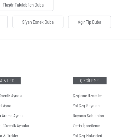
Flaşör Takılabilen Duba
Siyah Esnek Duba
Ağır Tip Duba
A & LED
ÇİZGİLEME
üvenlik Aynası
Çizgileme Hizmetleri
el Ayna
Yol Çizgi Boyaları
tı Arama Aynası
Boyama Şablonları
n Güvenlik Aynaları
Zemin İşaretleme
r & Direkler
Yol Çizgi Makineleri