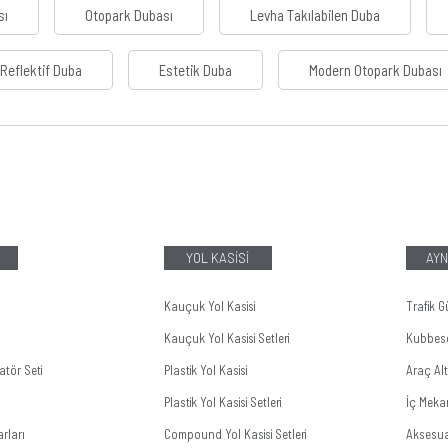
sı
Otopark Dubası
Levha Takılabilen Duba
Reflektif Duba
Estetik Duba
Modern Otopark Dubası
YOL KASİSİ
AYN
Kauçuk Yol Kasisi
Trafik G
Kauçuk Yol Kasisi Setleri
Kubbes
tör Seti
Plastik Yol Kasisi
Araç Al
Plastik Yol Kasisi Setleri
İç Meka
rları
Compound Yol Kasisi Setleri
Aksesua