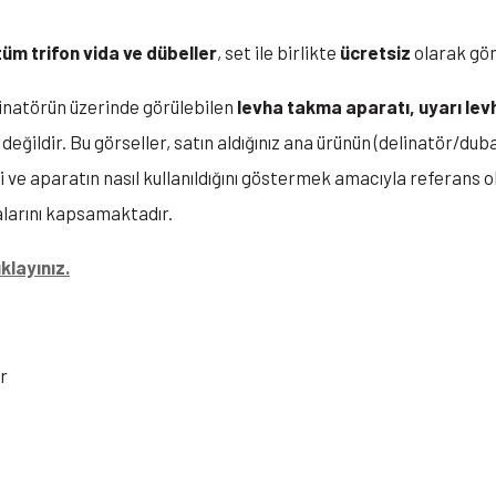
tüm trifon vida ve dübeller
, set ile birlikte
ücretsiz
olarak gön
linatörün üzerinde görülebilen
levha takma aparatı, uyarı levh
değildir. Bu görseller, satın aldığınız ana ürünün (delinatör/dub
 ve aparatın nasıl kullanıldığını göstermek amacıyla referans 
alarını kapsamaktadır.
klayınız.
r