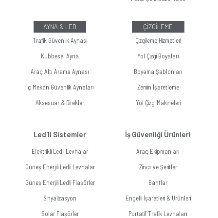
AYNA & LED
ÇİZGİLEME
Trafik Güvenlik Aynası
Çizgileme Hizmetleri
Kubbesel Ayna
Yol Çizgi Boyaları
Araç Altı Arama Aynası
Boyama Şablonları
İç Mekan Güvenlik Aynaları
Zemin İşaretleme
Aksesuar & Direkler
Yol Çizgi Makineleri
Led'li Sistemler
İş Güvenliği Ürünleri
Elektrikli Ledli Levhalar
Araç Ekipmanları
Güneş Enerjili Ledli Levhalar
Zincir ve Şeritler
Güneş Enerjili Ledli Flaşörler
Bantlar
Sinyalizasyon
Engelli İşaretleri & Ürünleri
Solar Flaşörler
Portatif Trafik Levhaları