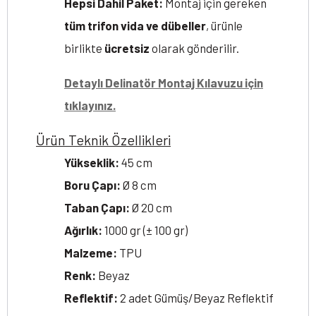
Hepsi Dahil Paket:
Montaj için gereken
tüm trifon vida ve dübeller
, ürünle
birlikte
ücretsiz
olarak gönderilir.
Detaylı Delinatör Montaj Kılavuzu için
tıklayınız.
Ürün Teknik Özellikleri
Yükseklik:
45 cm
Boru Çapı:
Ø 8 cm
Taban Çapı:
Ø 20 cm
Ağırlık:
1000 gr (± 100 gr)
Malzeme:
TPU
Renk:
Beyaz
Reflektif:
2 adet Gümüş/Beyaz Reflektif