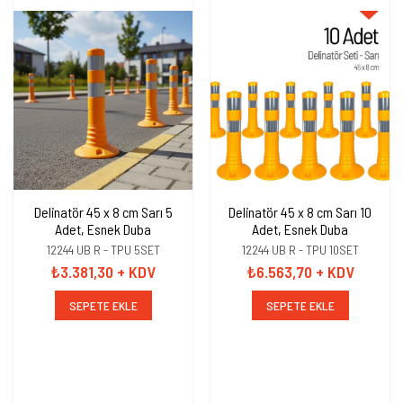
Delinatör 45 x 8 cm Sarı 5
Delinatör 45 x 8 cm Sarı 10
Adet, Esnek Duba
Adet, Esnek Duba
12244 UB R - TPU 5SET
12244 UB R - TPU 10SET
₺3.381,30
+ KDV
₺6.563,70
+ KDV
SEPETE EKLE
SEPETE EKLE