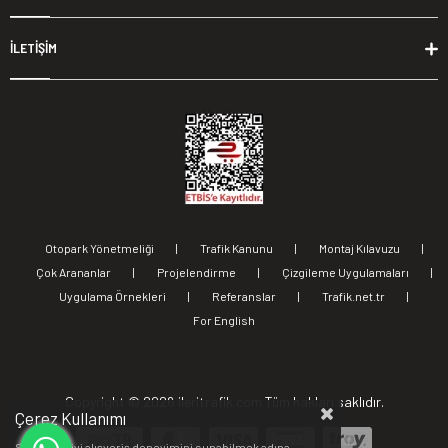
İLETİŞİM
Otopark Yönetmeliği
|
Trafik Kanunu
|
Montaj Kılavuzu
|
Çok Arananlar
|
Projelendirme
|
Çizgileme Uygulamaları
|
Uygulama Örnekleri
|
Referanslar
|
Trafik.net.tr
|
For English
Copyright ©
2026 ileritrafik.com Tüm hakları saklıdır.
Çerez Kullanımı
Sizlere en iyi alışveriş deneyimini sunabilmek adına