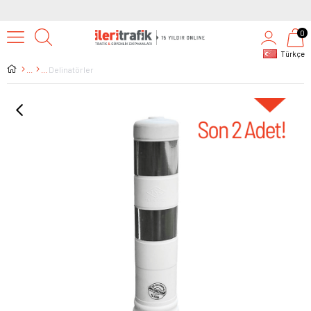
0
Türkçe
Delinatörler