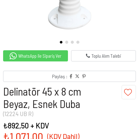
WhatsApp ile Sipariş Ver
Toplu Alım Talebi
Paylaş :
Delinatör 45 x 8 cm
Beyaz, Esnek Duba
(12224 UB R)
₺892,50
+ KDV
₺1.071,00