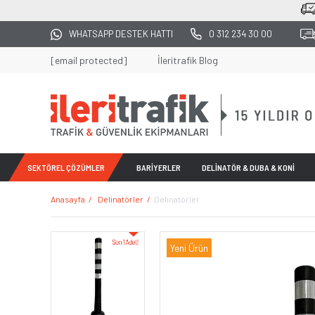
2500 TL ÜZERİ TÜM
WHATSAPP DESTEK HATTI
0 312 234 30 00
[email protected]
İleritrafik Blog
SEKTÖREL ÇÖZÜMLER
BARİYERLER
DELİNATÖR & DUBA & KONİ
Anasayfa
Delinatörler
Delinatörler
Yeni Ürün