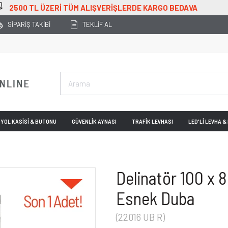
 ALIŞVERİŞLERDE KARGO BEDAVA
SİPARİŞ TAKİBİ
TEKLİF AL
YOL KASİSİ & BUTONU
GÜVENLİK AYNASI
TRAFİK LEVHASI
LED'Lİ LEVHA 
Delinatör 100 x 
Esnek Duba
(22016 UB R)