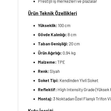
Prestijli iş merkezleri ve plazalar
Ürün Teknik Özellikleri
Yükseklik:
100 cm
Gövde Kalınlığı:
8 cm
Taban Genişliği:
20 cm
Ürün Ağırlığı:
0.94 kg
Malzeme:
TPE
Renk:
Siyah
Soket Tipi:
Kendinden Yivli Soket
Reflektif:
High Intensity Grade (Yüksek
Montaj:
3 Noktadan Özel Flanşlı Trifon V
Kutu İçeriği