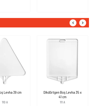
oş Levha 39 cm
Dikdörtgen Boş Levha 35 x
Yıld
41 cm
110 A
111 A