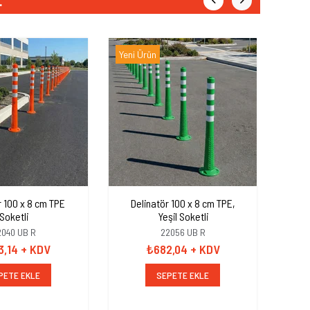
.
Yeni Ürün
Yeni 
r 100 x 8 cm TPE
Delinatör 100 x 8 cm TPE,
De
Soketli
Yeşil Soketli
2040 UB R
22056 UB R
3,14
+ KDV
₺682,04
+ KDV
PETE EKLE
SEPETE EKLE