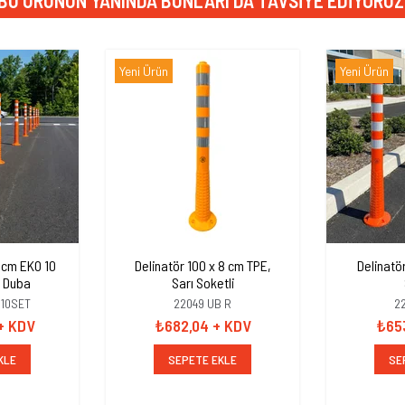
BU ÜRÜNÜN YANINDA BUNLARI DA TAVSIYE EDIYORUZ
Yeni Ürün
Yeni Ürün
8 cm EKO 10
Delinatör 100 x 8 cm TPE,
Delinatö
k Duba
Sarı Soketli
 10SET
22049 UB R
2
+ KDV
₺682,04
+ KDV
₺65
KLE
SEPETE EKLE
SE