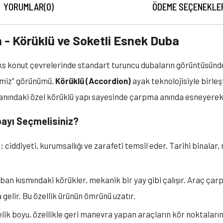
YORUMLAR
(0)
ÖDEME SEÇENEKLE
h - Körüklü ve Soketli Esnek Duba
lüks konut çevrelerinde standart turuncu dubaların görüntüsün
temiz" görünümü,
Körüklü (Accordion)
ayak teknolojisiyle birleş
banındaki özel körüklü yapı sayesinde çarpma anında esneyerek 
bayı Seçmelisiniz?
 ciddiyeti, kurumsallığı ve zarafeti temsil eder. Tarihi binalar,
an kısmındaki körükler, mekanik bir yay gibi çalışır. Araç çar
elir. Bu özellik ürünün ömrünü uzatır.
lik boyu, özellikle geri manevra yapan araçların kör noktalar