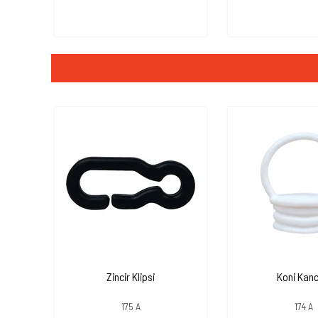
Zincir Klipsi
Koni Kanc
175 A
174 A