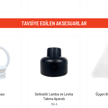
TAVSIYE EDILEN AKSESUARLAR
ası
Delinatör Lamba ve Levha
Üçgen B
Takma Aparatı
194 A