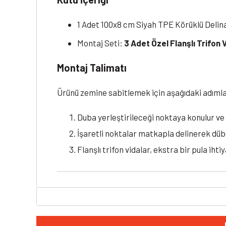
1 Adet 100x8 cm Siyah TPE Körüklü Delin
Montaj Seti:
3 Adet Özel Flanşlı Trifon 
Montaj Talimatı
Ürünü zemine sabitlemek için aşağıdaki adımları
Duba yerleştirileceği noktaya konulur ve 
İşaretli noktalar matkapla delinerek dübel
Flanşlı trifon vidalar, ekstra bir pula i