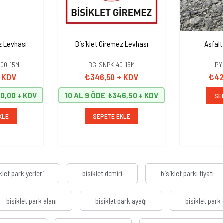
z Levhası
Bisiklet Giremez Levhası
Asfalt
00-15M
BG-SNPK-40-15M
PY
 KDV
₺346,50
+ KDV
₺42
0,00
10 AL 9 ÖDE
₺346,50
SE
KLE
SEPETE EKLE
klet park yerleri
bisiklet demiri
bisiklet parkı fiyatı
bisiklet park alanı
bisiklet park ayağı
bisiklet park 