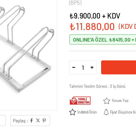
(BP5)
₺9.900,00
+ KDV
₺11.880,00
ONLINE'A ÖZEL
₺8415,00
Tahmini Teslim Süresi
:
3 İş Günü
Yorum Yaz
İndirimli Ürün
Fiyat Düşünce H
Paylaş :