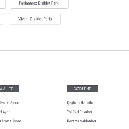
Paslanmaz Bisiklet Parkı
Güvenli Bisiklet Parkı
A & LED
ÇİZGİLEME
üvenlik Aynası
Çizgileme Hizmetleri
el Ayna
Yol Çizgi Boyaları
tı Arama Aynası
Boyama Şablonları