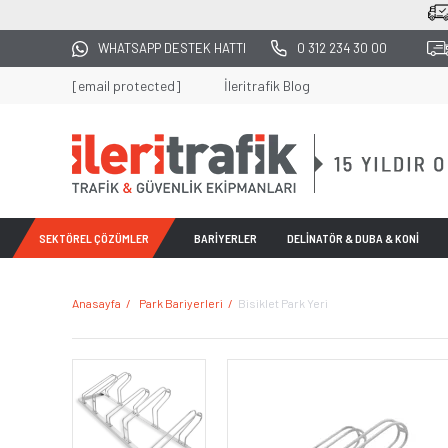
2500 TL ÜZERİ TÜM ALIŞVERİŞLERDE KARGO 
WHATSAPP DESTEK HATTI
0 312 234 30 00
[email protected]
İleritrafik Blog
SEKTÖREL ÇÖZÜMLER
BARİYERLER
DELİNATÖR & DUBA & KONİ
Anasayfa
Park Bariyerleri
Bisiklet Park Yeri