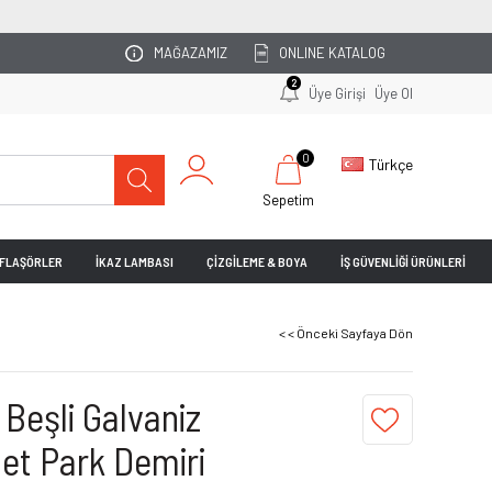
OTOPARKINIZI UZMAN EKİBİMİZ PLANLASIN!
MAĞAZAMIZ
ONLINE KATALOG
2
Üye Girişi
Üye Ol
0
Türkçe
Sepetim
& FLAŞÖRLER
İKAZ LAMBASI
ÇİZGİLEME & BOYA
İŞ GÜVENLİĞİ ÜRÜNLERİ
< < Önceki Sayfaya Dön
 Beşli Galvaniz
let Park Demiri