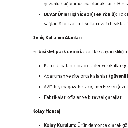
güvenle bağlanmasına olanak tanır. Hırsız
Duvar Önleri İçin İdeal (Tek Yönlü):
Tek t
sağlar. Alanı verimli kullanır ve 5 bisikleti 
Geniş Kullanım Alanları
Bu
bisiklet park demiri
, özellikle dayanıklılığ
Kamu binaları, üniversiteler ve okullar (
y
Apartman ve site ortak alanları (
güvenli 
AVM'ler, mağazalar ve iş merkezleri (özell
Fabrikalar, ofisler ve bireysel garajlar
Kolay Montaj
Kolay Kurulum:
Ürün demonte olarak gönde