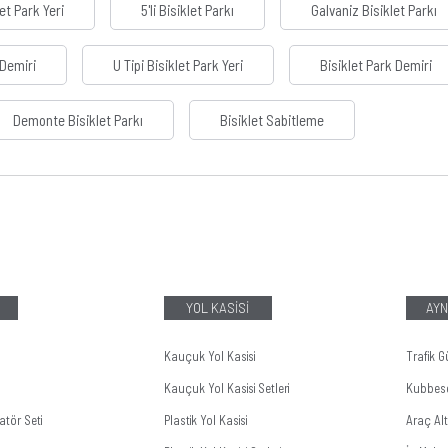
et Park Yeri
5'li Bisiklet Parkı
Galvaniz Bisiklet Parkı
 Demiri
U Tipi Bisiklet Park Yeri
Bisiklet Park Demiri
Demonte Bisiklet Parkı
Bisiklet Sabitleme
YOL KASİSİ
AYN
Kauçuk Yol Kasisi
Trafik G
Kauçuk Yol Kasisi Setleri
Kubbes
tör Seti
Plastik Yol Kasisi
Araç Al