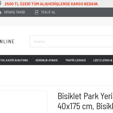
BEDAVA
SİPARİŞ TAKİBİ
TEKLİF AL
YOL KASİSİ & BUTONU
GÜVENLİK AYNASI
TRAFİK LEVHASI
LED'Lİ LEVHA 
Bisiklet Park Yeri
40x175 cm, Bisik