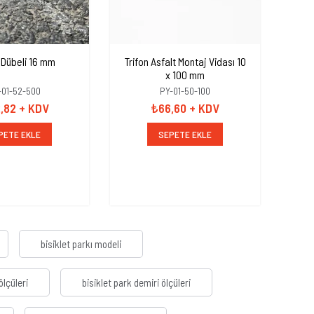
 Dübeli 16 mm
Trifon Asfalt Montaj Vidası 10
Pa
x 100 mm
Gözl
-01-52-500
PY-01-50-100
,82
+ KDV
₺66,60
+ KDV
PETE EKLE
SEPETE EKLE
bisiklet parkı modeli
ölçüleri
bisiklet park demiri ölçüleri