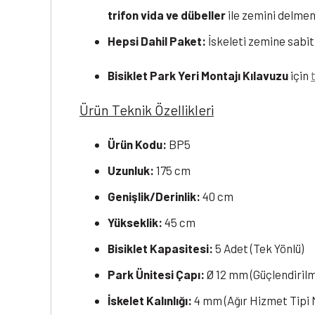
trifon vida ve dübeller
ile zemini delmeni
Hepsi Dahil Paket:
İskeleti zemine sabit
Bisiklet Park Yeri Montajı Kılavuzu
için
Ürün Teknik Özellikleri
Ürün Kodu:
BP5
Uzunluk:
175 cm
Genişlik/Derinlik:
40 cm
Yükseklik:
45 cm
Bisiklet Kapasitesi:
5 Adet (Tek Yönlü)
Park Ünitesi Çapı:
Ø 12 mm (Güçlendirilm
İskelet Kalınlığı:
4 mm (Ağır Hizmet Tipi M