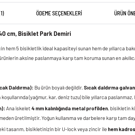
(1)
ÖDEME SEÇENEKLERI
ÜRÜN ÖN
 40 cm, Bisiklet Park Demiri
 için hem 5 bisikletlik ideal kapasiteyi sunan hem de yıllarca 
 ürünlerin aksine paslanmaya karşı tam koruma sunan en akıllıca
cak Daldırma):
Bu ürün boyalı değildir.
Sıcak daldırma galvan
a koşullarında (yağmur, kar, deniz tuzu) bile yıllarca paslanm
m):
Ana iskelet
4 mm kalınlığında metal profilden
, bisikletin k
den üretilmiştir. Yoğun kullanıma ve darbelere karşı tam daya
ki tasarım, bisikletinizin bir U-lock veya zincir ile
hem kadros