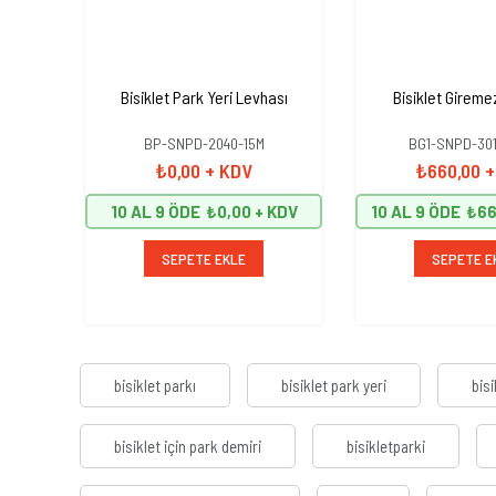
Bisiklet Park Yeri Levhası
Bisiklet Gireme
BP-SNPD-2040-15M
BG1-SNPD-301
₺0,00
+ KDV
₺660,00
+
10 AL 9 ÖDE
₺0,00
10 AL 9 ÖDE
₺66
SEPETE EKLE
SEPETE E
bisiklet parkı
bisiklet park yeri
bisi
bisiklet için park demiri
bisikletparki