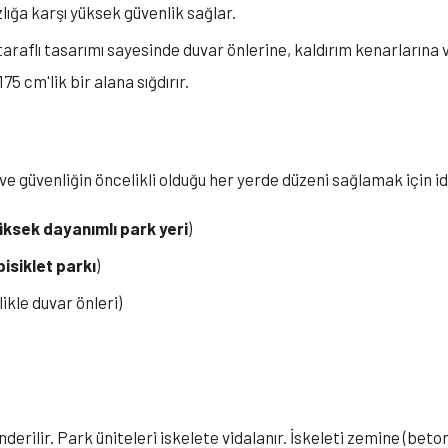
lığa karşı yüksek güvenlik sağlar.
araflı tasarımı sayesinde duvar önlerine, kaldırım kenarların
175 cm'lik bir alana sığdırır.
ın ve güvenliğin öncelikli olduğu her yerde düzeni sağlamak için i
üksek dayanımlı park yeri
)
bisiklet parkı
)
ikle duvar önleri)
rilir. Park üniteleri iskelete vidalanır. İskeleti zemine (beton