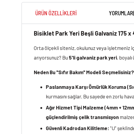
ÜRÜN ÖZELLIKLERI
YORUMLAR
Bisiklet Park Yeri Beşli Galvaniz 175 x
Orta ölçekli siteniz, okulunuz veya işletmeniz
arıyorsunuz? Bu
5'li galvaniz park yeri
, boyalı
Neden Bu "Sıfır Bakım" Modeli Seçmelisiniz?
Paslanmaya Karşı Ömürlük Koruma (Sı
kurmasını sağlar. Bu sayede en zorlu hav
Ağır Hizmet Tipi Malzeme (4mm + 12m
güçlendirilmiş çelik transmisyon
malzeme
Güvenli Kadrodan Kilitleme:
"U" şeklinde