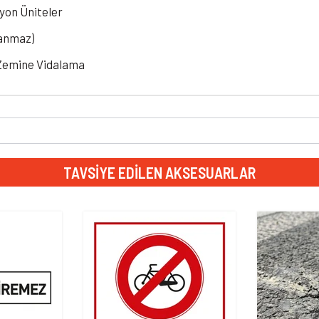
yon Üniteler
lanmaz)
e Zemine Vidalama
TAVSIYE EDILEN AKSESUARLAR