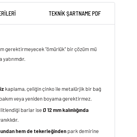
ERILERI
TEKNİK ŞARTNAME PDF
bakım gerektirmeyecek "ömürlük" bir çözüm mü
 yatırımdır.
iz
kaplama, çeliğin çinko ile metalürjik bir bağ
az, bakım veya yeniden boyama gerektirmez.
ilitlendiği barlar ise
Ø 12 mm kalınlığında
nıklıdır.
undan hem de tekerleğinden
park demirine