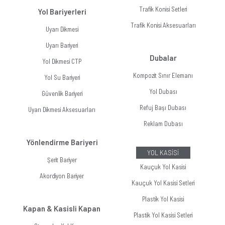
Trafik Konisi Setleri
Yol Bariyerleri
Trafik Konisi Aksesuarları
Uyarı Dikmesi
Uyarı Bariyeri
Dubalar
Yol Dikmesi CTP
Kompozit Sınır Elemanı
Yol Su Bariyeri
Yol Dubası
Güvenlik Bariyeri
Refuj Başı Dubası
Uyarı Dikmesi Aksesuarları
Reklam Dubası
Yönlendirme Bariyeri
YOL KASİSİ
Şerit Bariyer
Kauçuk Yol Kasisi
Akordiyon Bariyer
Kauçuk Yol Kasisi Setleri
Plastik Yol Kasisi
Kapan & Kasisli Kapan
Plastik Yol Kasisi Setleri