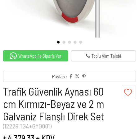
WhatsApp ile Sipariş Ver
Toplu Alım Talebi
Paylaş :
Trafik Güvenlik Aynası 60
cm Kırmızı-Beyaz ve 2 m
Galvaniz Flanşlı Direk Set
(12229 TGA+GYD001)
₺4.379,33
+ KDV