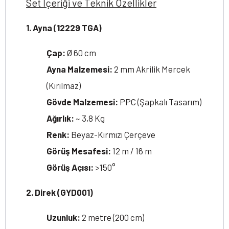
Set İçeriği ve Teknik Özellikler
1. Ayna (12229 TGA)
Çap:
Ø 60 cm
Ayna Malzemesi:
2 mm Akrilik Mercek
(Kırılmaz)
Gövde Malzemesi:
PPC (Şapkalı Tasarım)
Ağırlık:
~ 3,8 Kg
Renk:
Beyaz-Kırmızı Çerçeve
Görüş Mesafesi:
12 m / 16 m
Görüş Açısı:
>150°
2. Direk (GYD001)
Uzunluk:
2 metre (200 cm)