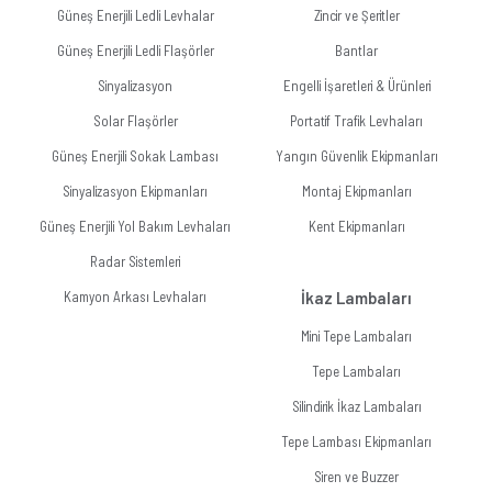
Güneş Enerjili Ledli Levhalar
Zincir ve Şeritler
Güneş Enerjili Ledli Flaşörler
Bantlar
Sinyalizasyon
Engelli İşaretleri & Ürünleri
Solar Flaşörler
Portatif Trafik Levhaları
Güneş Enerjili Sokak Lambası
Yangın Güvenlik Ekipmanları
Sinyalizasyon Ekipmanları
Montaj Ekipmanları
Güneş Enerjili Yol Bakım Levhaları
Kent Ekipmanları
Radar Sistemleri
Kamyon Arkası Levhaları
İkaz Lambaları
Mini Tepe Lambaları
Tepe Lambaları
Silindirik İkaz Lambaları
Tepe Lambası Ekipmanları
Siren ve Buzzer