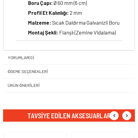
Boru Çapı:
Ø 60 mm (6 cm)
Profil Et Kalınlığı:
2 mm
Malzeme:
Sıcak Daldırma Galvanizli Boru
Montaj Şekli:
Flanşlı (Zemine Vidalama)
YORUMLAR
(0)
ÖDEME SEÇENEKLERI
ÜRÜN ÖNERILERI
TAVSIYE EDILEN AKSESUARLAR