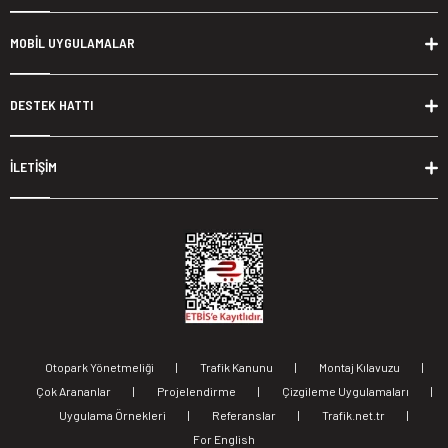
MOBİL UYGULAMALAR
DESTEK HATTI
İLETİŞİM
Otopark Yönetmeliği
|
Trafik Kanunu
|
Montaj Kılavuzu
|
Çok Arananlar
|
Projelendirme
|
Çizgileme Uygulamaları
|
Uygulama Örnekleri
|
Referanslar
|
Trafik.net.tr
|
For English