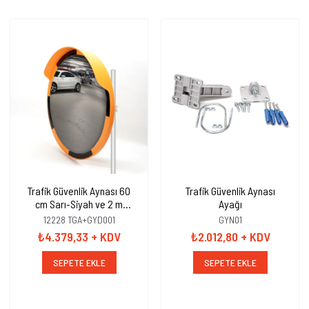
Trafik Güvenlik Aynası 60
Trafik Güvenlik Aynası
cm Sarı-Siyah ve 2 m
Ayağı
Galvaniz Flanşlı Direk Set
12228 TGA+GYD001
GYN01
₺4.379,33
+ KDV
₺2.012,80
+ KDV
SEPETE EKLE
SEPETE EKLE