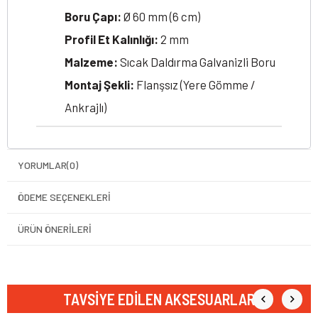
Boru Çapı:
Ø 60 mm (6 cm)
Profil Et Kalınlığı:
2 mm
Malzeme:
Sıcak Daldırma Galvanizli Boru
Montaj Şekli:
Flanşsız (Yere Gömme /
Ankrajlı)
YORUMLAR
(0)
ÖDEME SEÇENEKLERI
ÜRÜN ÖNERILERI
TAVSIYE EDILEN AKSESUARLAR