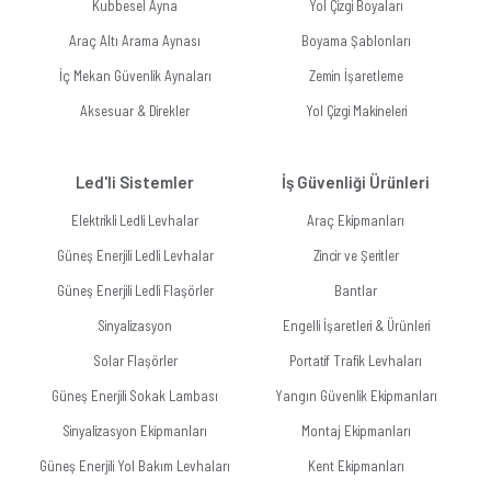
Kubbesel Ayna
Yol Çizgi Boyaları
Araç Altı Arama Aynası
Boyama Şablonları
İç Mekan Güvenlik Aynaları
Zemin İşaretleme
Aksesuar & Direkler
Yol Çizgi Makineleri
Led'li Sistemler
İş Güvenliği Ürünleri
Elektrikli Ledli Levhalar
Araç Ekipmanları
Güneş Enerjili Ledli Levhalar
Zincir ve Şeritler
Güneş Enerjili Ledli Flaşörler
Bantlar
Sinyalizasyon
Engelli İşaretleri & Ürünleri
Solar Flaşörler
Portatif Trafik Levhaları
Güneş Enerjili Sokak Lambası
Yangın Güvenlik Ekipmanları
Sinyalizasyon Ekipmanları
Montaj Ekipmanları
Güneş Enerjili Yol Bakım Levhaları
Kent Ekipmanları