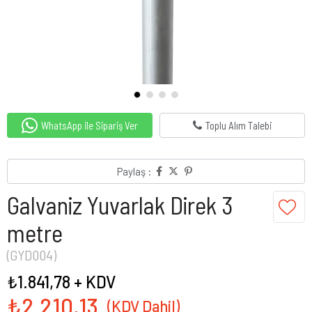
WhatsApp ile Sipariş Ver
Toplu Alım Talebi
Paylaş :
Galvaniz Yuvarlak Direk 3
metre
(GYD004)
₺1.841,78
+ KDV
₺2.210,13