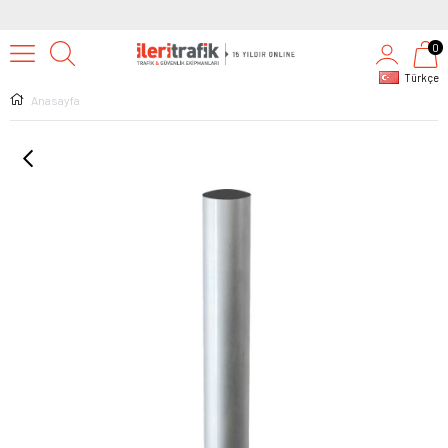
0
Türkçe
Anasayfa