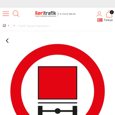
0
Türkçe
Trafik Tanzim İşaretleri