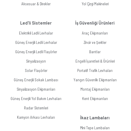
Aksesuar & Direkler
Yol Çizgi Makineleri
Led'li Sistemler
İş Güvenliği Ürünleri
Elektrikli Ledli Levhalar
Araç Ekipmanları
Güneş Enerjili Ledli Levhalar
Zincir ve Şeritler
Güneş Enerjili Ledli Flaşörler
Bantlar
Sinyalizasyon
Engelli İşaretleri & Ürünleri
Solar Flaşörler
Portatif Trafik Levhaları
Güneş Enerjili Sokak Lambası
Yangın Güvenlik Ekipmanları
Sinyalizasyon Ekipmanları
Montaj Ekipmanları
Güneş Enerjili Yol Bakım Levhaları
Kent Ekipmanları
Radar Sistemleri
Kamyon Arkası Levhaları
İkaz Lambaları
Mini Tepe Lambaları