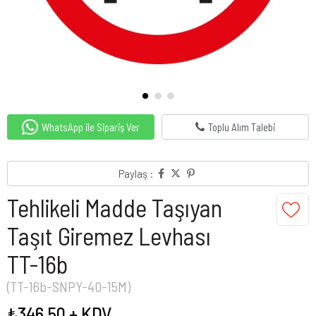
WhatsApp ile Sipariş Ver
Toplu Alım Talebi
Paylaş :
Tehlikeli Madde Taşıyan
Taşıt Giremez Levhası
TT-16b
(TT-16b-SNPY-40-15M)
₺346,50
+ KDV