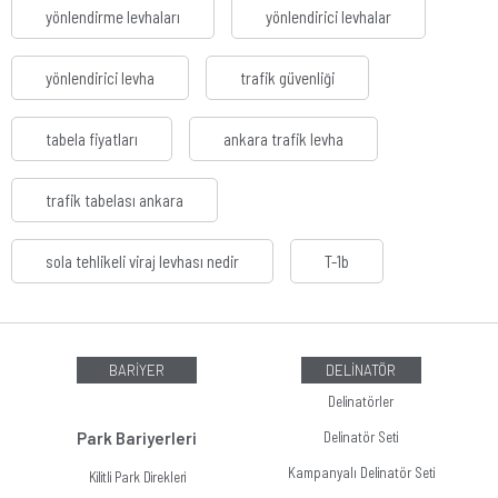
yönlendirme levhaları
yönlendirici levhalar
yönlendirici levha
trafik güvenliği
tabela fiyatları
ankara trafik levha
trafik tabelası ankara
sola tehlikeli viraj levhası nedir
T-1b
BARİYER
DELİNATÖR
Delinatörler
Park Bariyerleri
Delinatör Seti
Kampanyalı Delinatör Seti
Kilitli Park Direkleri