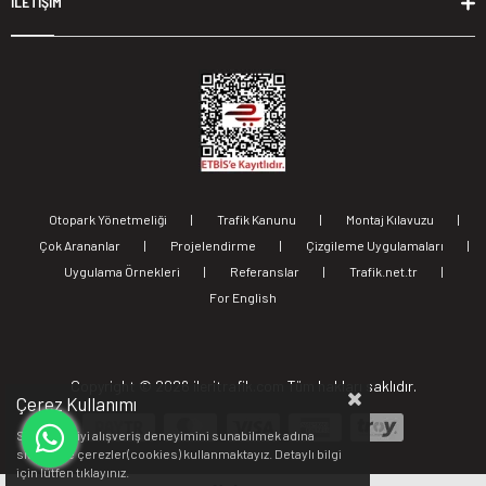
İLETİŞİM
Otopark Yönetmeliği
|
Trafik Kanunu
|
Montaj Kılavuzu
|
Çok Arananlar
|
Projelendirme
|
Çizgileme Uygulamaları
|
Uygulama Örnekleri
|
Referanslar
|
Trafik.net.tr
|
For English
Copyright ©
2026 ileritrafik.com Tüm hakları saklıdır.
Çerez Kullanımı
Sizlere en iyi alışveriş deneyimini sunabilmek adına
sitemizde çerezler(cookies) kullanmaktayız. Detaylı bilgi
için lütfen
tıklayınız.