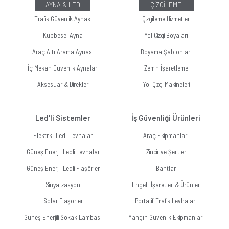
AYNA & LED
ÇİZGİLEME
Trafik Güvenlik Aynası
Çizgileme Hizmetleri
Kubbesel Ayna
Yol Çizgi Boyaları
Araç Altı Arama Aynası
Boyama Şablonları
İç Mekan Güvenlik Aynaları
Zemin İşaretleme
Aksesuar & Direkler
Yol Çizgi Makineleri
Led'li Sistemler
İş Güvenliği Ürünleri
Elektrikli Ledli Levhalar
Araç Ekipmanları
Güneş Enerjili Ledli Levhalar
Zincir ve Şeritler
Güneş Enerjili Ledli Flaşörler
Bantlar
Sinyalizasyon
Engelli İşaretleri & Ürünleri
Solar Flaşörler
Portatif Trafik Levhaları
Güneş Enerjili Sokak Lambası
Yangın Güvenlik Ekipmanları