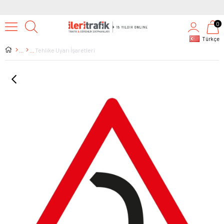
0
Türkçe
Tehlike Uyarı İşaretleri