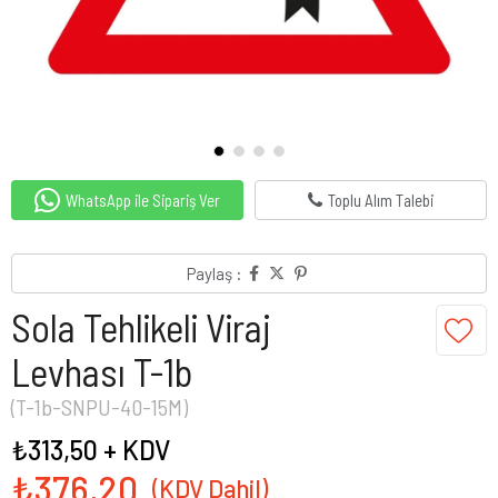
WhatsApp ile Sipariş Ver
Toplu Alım Talebi
Paylaş :
Sola Tehlikeli Viraj
Levhası T-1b
(T-1b-SNPU-40-15M)
₺313,50
+ KDV
₺376,20