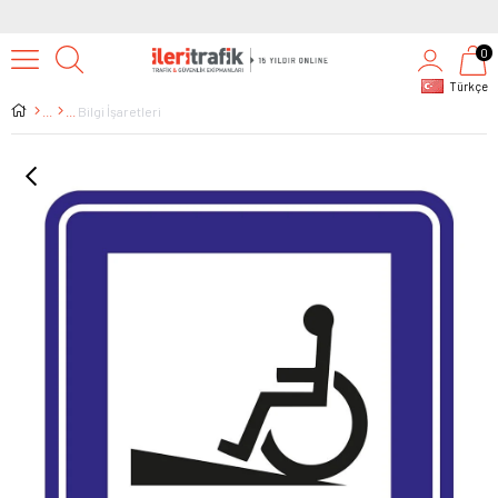
0
Türkçe
Bilgi İşaretleri