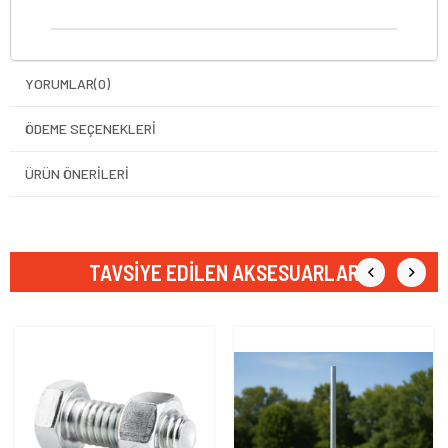
YORUMLAR
(0)
ÖDEME SEÇENEKLERI
ÜRÜN ÖNERILERI
TAVSIYE EDILEN AKSESUARLAR