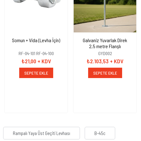
Somun + Vida (Levha İçin)
Galvaniz Yuvarlak Direk
2,5 metre Flanşlı
RF-04-101 RF-04-100
GYD002
₺21,00
+ KDV
₺2.103,53
+ KDV
SEPETE EKLE
SEPETE EKLE
Rampalı Yaya Üst Geçiti Levhası
B-45c