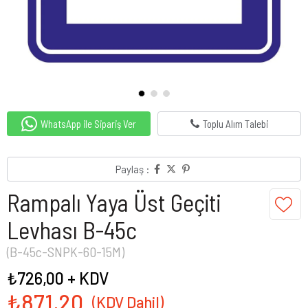
WhatsApp ile Sipariş Ver
Toplu Alım Talebi
Paylaş :
Rampalı Yaya Üst Geçiti
Levhası B-45c
(B-45c-SNPK-60-15M)
₺726,00
+ KDV
₺871,20