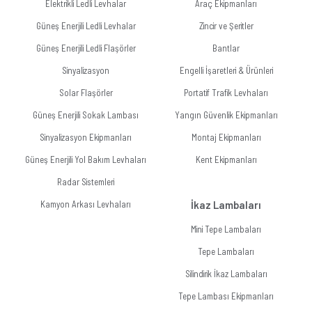
Elektrikli Ledli Levhalar
Araç Ekipmanları
Güneş Enerjili Ledli Levhalar
Zincir ve Şeritler
Güneş Enerjili Ledli Flaşörler
Bantlar
Sinyalizasyon
Engelli İşaretleri & Ürünleri
Solar Flaşörler
Portatif Trafik Levhaları
Güneş Enerjili Sokak Lambası
Yangın Güvenlik Ekipmanları
Sinyalizasyon Ekipmanları
Montaj Ekipmanları
Güneş Enerjili Yol Bakım Levhaları
Kent Ekipmanları
Radar Sistemleri
Kamyon Arkası Levhaları
İkaz Lambaları
Mini Tepe Lambaları
Tepe Lambaları
Silindirik İkaz Lambaları
Tepe Lambası Ekipmanları