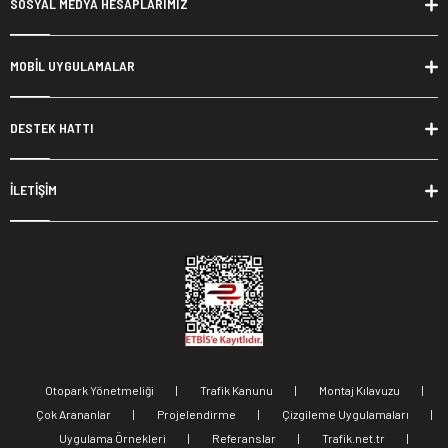
SOSYAL MEDYA HESAPLARIMIZ
MOBİL UYGULAMALAR
DESTEK HATTI
İLETİŞİM
Otopark Yönetmeliği
|
Trafik Kanunu
|
Montaj Kılavuzu
|
Çok Arananlar
|
Projelendirme
|
Çizgileme Uygulamaları
|
Uygulama Örnekleri
|
Referanslar
|
Trafik.net.tr
|