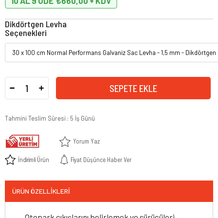
10 AL 9 ÖDE
₺660,00
Dikdörtgen Levha
Seçenekleri
Tahmini Teslim Süresi
:
5 İş Günü
Yorum Yaz
İndirimli Ürün
Fiyat Düşünce Haber Ver
ÜRÜN ÖZELLIKLERI
Otopark çıkışlarını belirlemek ve sürücüleri