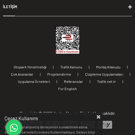
İLETİŞİM
Otopark Yönetmeliği
|
Trafik Kanunu
|
Montaj Kılavuzu
|
Çok Arananlar
|
Projelendirme
|
Çizgileme Uygulamaları
|
Uygulama Örnekleri
|
Referanslar
|
Trafik.net.tr
|
For English
Copyright ©
2026 ileritrafik.com Tüm hakları saklıdır.
Çerez Kullanımı
Sizlere en iyi alışveriş deneyimini sunabilmek adına
sitemizde çerezler(cookies) kullanmaktayız. Detaylı bilgi