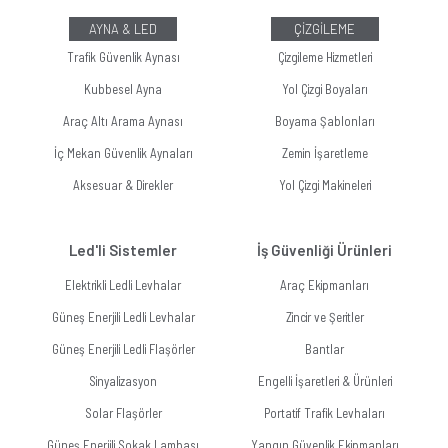
AYNA & LED
ÇİZGİLEME
Trafik Güvenlik Aynası
Çizgileme Hizmetleri
Kubbesel Ayna
Yol Çizgi Boyaları
Araç Altı Arama Aynası
Boyama Şablonları
İç Mekan Güvenlik Aynaları
Zemin İşaretleme
Aksesuar & Direkler
Yol Çizgi Makineleri
Led'li Sistemler
İş Güvenliği Ürünleri
Elektrikli Ledli Levhalar
Araç Ekipmanları
Güneş Enerjili Ledli Levhalar
Zincir ve Şeritler
Güneş Enerjili Ledli Flaşörler
Bantlar
Sinyalizasyon
Engelli İşaretleri & Ürünleri
Solar Flaşörler
Portatif Trafik Levhaları
Güneş Enerjili Sokak Lambası
Yangın Güvenlik Ekipmanları