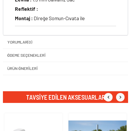
Reflektif :
Montaj :
Direğe Somun-Cıvata ile
YORUMLAR
(0)
ÖDEME SEÇENEKLERI
ÜRÜN ÖNERILERI
TAVSIYE EDILEN AKSESUARLAR