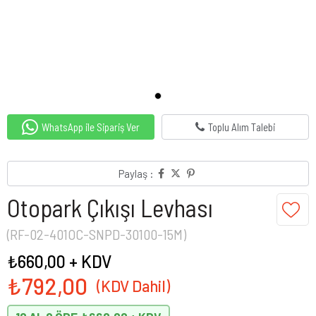
WhatsApp ile Sipariş Ver
Toplu Alım Talebi
Paylaş :
Otopark Çıkışı Levhası
(RF-02-401OC-SNPD-30100-15M)
₺660,00
+ KDV
₺792,00