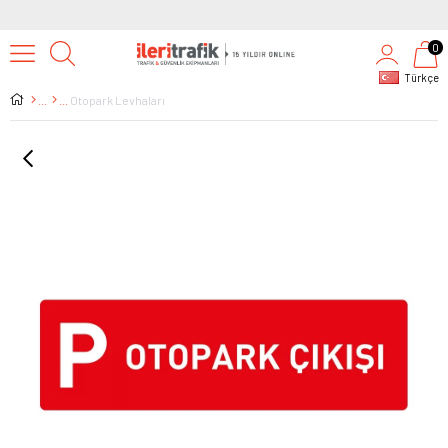
0
Türkçe
Otopark Levhaları