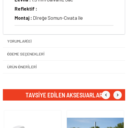
Reflektif :
Montaj :
Direğe Somun-Cıvata ile
YORUMLAR
(0)
ÖDEME SEÇENEKLERI
ÜRÜN ÖNERILERI
TAVSIYE EDILEN AKSESUARLAR