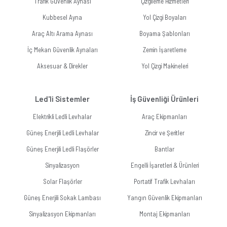
Trafik Güvenlik Aynası
Çizgileme Hizmetleri
Kubbesel Ayna
Yol Çizgi Boyaları
Araç Altı Arama Aynası
Boyama Şablonları
İç Mekan Güvenlik Aynaları
Zemin İşaretleme
Aksesuar & Direkler
Yol Çizgi Makineleri
Led'li Sistemler
İş Güvenliği Ürünleri
Elektrikli Ledli Levhalar
Araç Ekipmanları
Güneş Enerjili Ledli Levhalar
Zincir ve Şeritler
Güneş Enerjili Ledli Flaşörler
Bantlar
Sinyalizasyon
Engelli İşaretleri & Ürünleri
Solar Flaşörler
Portatif Trafik Levhaları
Güneş Enerjili Sokak Lambası
Yangın Güvenlik Ekipmanları
Sinyalizasyon Ekipmanları
Montaj Ekipmanları