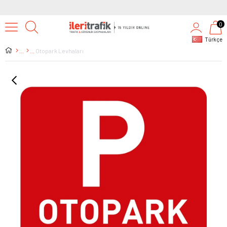
0
Türkçe
Otopark Levhaları