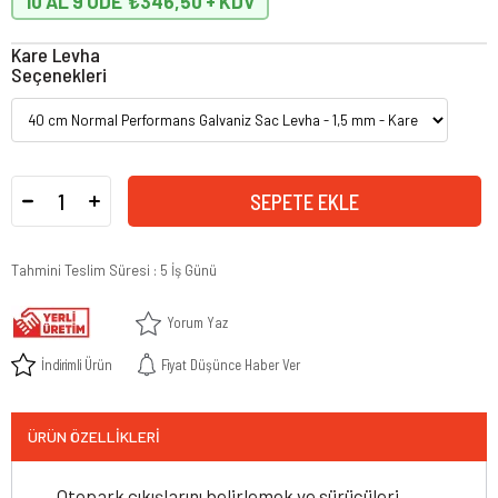
10 AL 9 ÖDE
₺346,50
Kare Levha
Seçenekleri
Tahmini Teslim Süresi
:
5 İş Günü
Yorum Yaz
İndirimli Ürün
Fiyat Düşünce Haber Ver
ÜRÜN ÖZELLIKLERI
Otopark çıkışlarını belirlemek ve sürücüleri