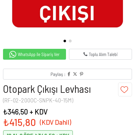
WhatsApp ile Sipariş Ver
Toplu Alım Talebi
Paylaş :
Otopark Çıkışı Levhası
(RF-02-200OC-SNPK-40-15M)
₺346,50
+ KDV
₺415,80