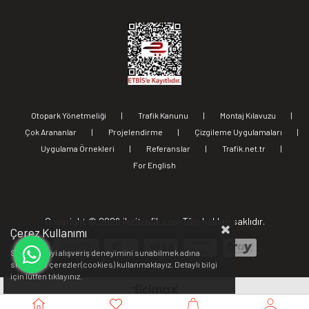
Otopark Yönetmeliği
|
Trafik Kanunu
|
Montaj Kılavuzu
|
Çok Arananlar
|
Projelendirme
|
Çizgileme Uygulamaları
|
Uygulama Örnekleri
|
Referanslar
|
Trafik.net.tr
|
For English
Copyright ©
2026 ileritrafik.com Tüm hakları saklıdır.
Çerez Kullanımı
Sizlere en iyi alışveriş deneyimini sunabilmek adına
sitemizde çerezler(cookies) kullanmaktayız. Detaylı bilgi
için lütfen
tıklayınız.