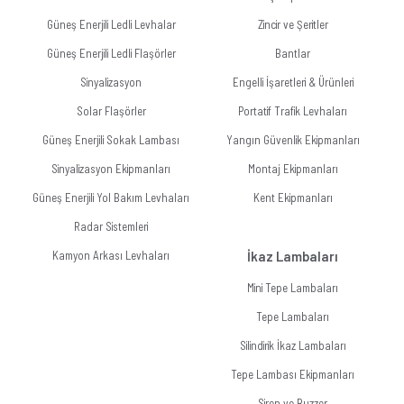
Güneş Enerjili Ledli Levhalar
Zincir ve Şeritler
Güneş Enerjili Ledli Flaşörler
Bantlar
Sinyalizasyon
Engelli İşaretleri & Ürünleri
Solar Flaşörler
Portatif Trafik Levhaları
Güneş Enerjili Sokak Lambası
Yangın Güvenlik Ekipmanları
Sinyalizasyon Ekipmanları
Montaj Ekipmanları
Güneş Enerjili Yol Bakım Levhaları
Kent Ekipmanları
Radar Sistemleri
Kamyon Arkası Levhaları
İkaz Lambaları
Mini Tepe Lambaları
Tepe Lambaları
Silindirik İkaz Lambaları
Tepe Lambası Ekipmanları
Siren ve Buzzer