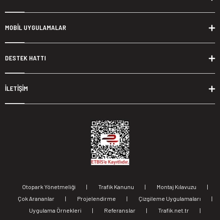
MOBİL UYGULAMALAR
DESTEK HATTI
İLETİŞİM
Otopark Yönetmeliği
|
Trafik Kanunu
|
Montaj Kılavuzu
|
Çok Arananlar
|
Projelendirme
|
Çizgileme Uygulamaları
|
Uygulama Örnekleri
|
Referanslar
|
Trafik.net.tr
|