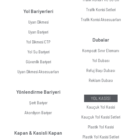
Trafik Konisi Setleri
Yol Bariyerleri
Trafik Konisi Aksesuarları
Uyarı Dikmesi
Uyarı Bariyeri
Dubalar
Yol Dikmesi CTP
Kompozit Sınır Elemanı
Yol Su Bariyeri
Yol Dubası
Güvenlik Bariyeri
Refuj Başı Dubası
Uyarı Dikmesi Aksesuarları
Reklam Dubası
Yönlendirme Bariyeri
YOL KASİSİ
Şerit Bariyer
Kauçuk Yol Kasisi
Akordiyon Bariyer
Kauçuk Yol Kasisi Setleri
Plastik Yol Kasisi
Kapan & Kasisli Kapan
Plastik Yol Kasisi Setleri