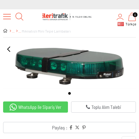
0
Türkçe
Mıknatıslı Mini Tepe Lambaları
WhatsApp ile Sipariş Ver
Toplu Alım Talebi
Paylaş :