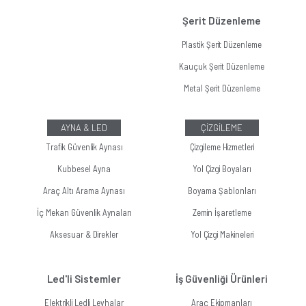
Şerit Düzenleme
Plastik Şerit Düzenleme
Kauçuk Şerit Düzenleme
Metal Şerit Düzenleme
AYNA & LED
ÇİZGİLEME
Trafik Güvenlik Aynası
Çizgileme Hizmetleri
Kubbesel Ayna
Yol Çizgi Boyaları
Araç Altı Arama Aynası
Boyama Şablonları
İç Mekan Güvenlik Aynaları
Zemin İşaretleme
Aksesuar & Direkler
Yol Çizgi Makineleri
Led'li Sistemler
İş Güvenliği Ürünleri
Elektrikli Ledli Levhalar
Araç Ekipmanları