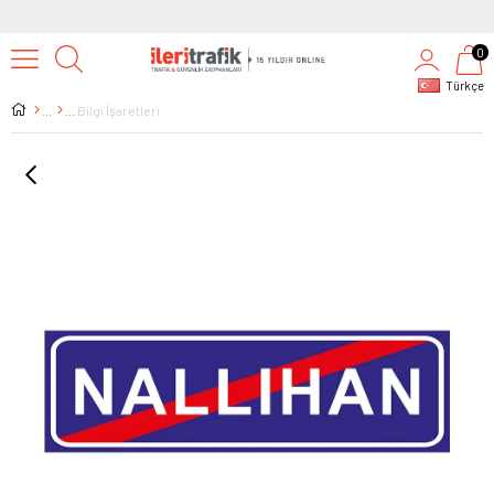
0
Türkçe
Bilgi İşaretleri