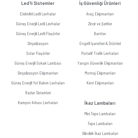
Led'li Sistemler
İş Güvenliği Ürünleri
Elektrikli Ledli Levhalar
Araç Ekipmanları
Güneş Enerjili Ledli Levhalar
Zincir ve Şeritler
Güneş Enerjili Ledli Flaşörler
Bantlar
Sinyalizasyon
Engelli İşaretleri & Ürünleri
Solar Flaşörler
Portatif Trafik Levhaları
Güneş Enerjili Sokak Lambası
Yangın Güvenlik Ekipmanları
Sinyalizasyon Ekipmanları
Montaj Ekipmanları
Güneş Enerjili Yol Bakım Levhaları
Kent Ekipmanları
Radar Sistemleri
Kamyon Arkası Levhaları
İkaz Lambaları
Mini Tepe Lambaları
Tepe Lambaları
Silindirik İkaz Lambaları