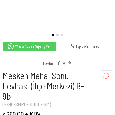
WhatsApp ile Sipariş Ver
Toplu Alım Talebi
Paylaş :
Mesken Mahal Sonu
Levhası (İlçe Merkezi) B-
9b
(B-9b-SNPD-30100-15M)
₺660,00
+ KDV