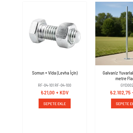
Somun + Vida (Levha İçin)
Galvaniz Yuvarla
metre Fla
RF-04-101 RF-04-100
GYD00
₺21,00
+ KDV
₺2.102,75
SEPETE EKLE
SEPETE E