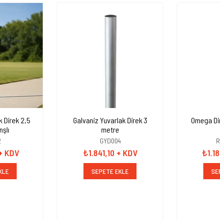
k Direk 2,5
Galvaniz Yuvarlak Direk 3
Omega Di
nşlı
metre
2
GYD004
R
+ KDV
₺1.841,10
+ KDV
₺1.1
KLE
SEPETE EKLE
SE