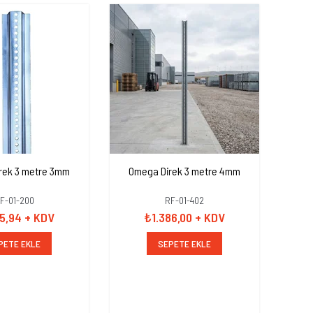
rek 3 metre 3mm
Omega Direk 3 metre 4mm
Ome
F-01-200
RF-01-402
85,94
+ KDV
₺1.386,00
+ KDV
PETE EKLE
SEPETE EKLE