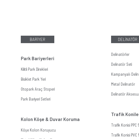
BARİYER
DELİNATÖR
Delinatörler
Park Bariyerleri
Delinatör Seti
Kilitli Park Direkleri
Kampanyalı Delina
Bisiklet Park Yeri
Metal Delinatör
Otopark Araç Stoperi
Delinatör Aksesua
Park Bariyeri Setleri
Trafik Konile
Kolon Köşe & Duvar Koruma
Trafik Konisi PPC
Köşe Kolon Koruyucu
Trafik Konisi PVC