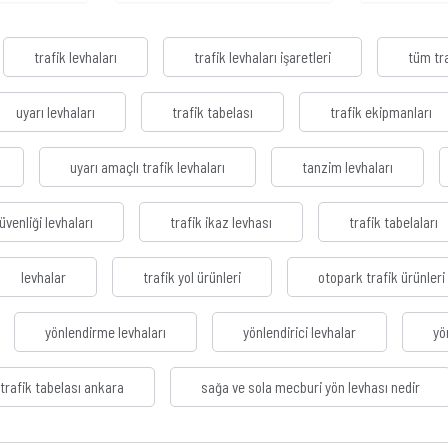
trafik levhaları
trafik levhaları işaretleri
tüm tra
uyarı levhaları
trafik tabelası
trafik ekipmanları
uyarı amaçlı trafik levhaları
tanzim levhaları
güvenliği levhaları
trafik ikaz levhası
trafik tabelaları
levhalar
trafik yol ürünleri
otopark trafik ürünleri
yönlendirme levhaları
yönlendirici levhalar
yö
trafik tabelası ankara
sağa ve sola mecburi yön levhası nedir