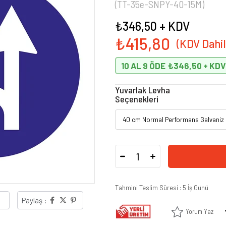
(TT-35e-SNPY-40-15M)
₺346,50
+ KDV
₺415,80
10 AL 9 ÖDE
₺346,50
Yuvarlak Levha
Seçenekleri
Tahmini Teslim Süresi
:
5 İş Günü
Paylaş :
Yorum Yaz