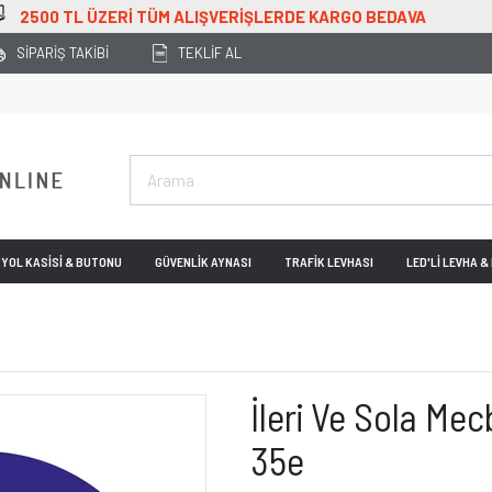
O BEDAVA
SİPARİŞ TAKİBİ
TEKLİF AL
YOL KASİSİ & BUTONU
GÜVENLİK AYNASI
TRAFİK LEVHASI
LED'Lİ LEVHA 
İleri Ve Sola Mec
35e