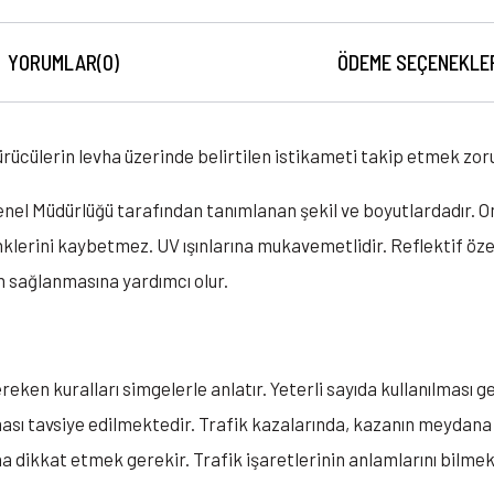
YORUMLAR
(0)
ÖDEME SEÇENEKLE
rücülerin levha üzerinde belirtilen istikameti takip etmek zorun
enel Müdürlüğü tarafından tanımlanan şekil ve boyutlardadır. Om
nklerini kaybetmez. UV ışınlarına mukavemetlidir. Reflektif özel
in sağlanmasına yardımcı olur.
ereken kuralları simgelerle anlatır. Yeterli sayıda kullanılması
ası tavsiye edilmektedir. Trafik kazalarında, kazanın meydana g
a dikkat etmek gerekir. Trafik işaretlerinin anlamlarını bilme