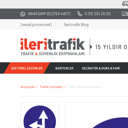
2500 TL ÜZERİ TÜM ALIŞVERİŞLERDE KARG
WHATSAPP DESTEK HATTI
0 312 234 30 00
[email protected]
İleritrafik Blog
SEKTÖREL ÇÖZÜMLER
BARİYERLER
DELİNATÖR & DUBA & KONİ
Anasayfa
Trafik Levhaları
Trafik Tanzim İşaretleri