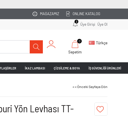
OTOPARKINIZI UZMAN EKİBİMİZ PLANLASIN!
MAĞAZAMIZ
ONLINE KATALOG
2
Üye Girişi
Üye Ol
0
Türkçe
Sepetim
& FLAŞÖRLER
İKAZ LAMBASI
ÇİZGİLEME & BOYA
İŞ GÜVENLİĞİ ÜRÜNLERİ
< < Önceki Sayfaya Dön
buri Yön Levhası TT-