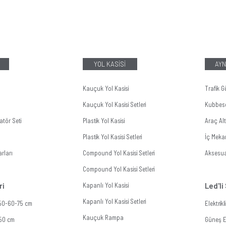
YOL KASİSİ
AYN
Kauçuk Yol Kasisi
Trafik G
Kauçuk Yol Kasisi Setleri
Kubbes
tör Seti
Plastik Yol Kasisi
Araç Al
Plastik Yol Kasisi Setleri
İç Meka
rları
Compound Yol Kasisi Setleri
Aksesua
Compound Yol Kasisi Setleri
ri
Kapanlı Yol Kasisi
Led'li
Kapanlı Yol Kasisi Setleri
 50-60-75 cm
Elektrik
Kauçuk Rampa
 50 cm
Güneş En