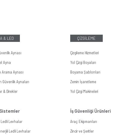
A & LED
ÇİZGİLEME
üvenlik Aynası
Çizgileme Hizmetleri
el Ayna
Yol Çizgi Boyaları
tı Arama Aynası
Boyama Şablonları
n Güvenlik Aynaları
Zemin İşaretleme
r & Direkler
Yol Çizgi Makineleri
 Sistemler
İş Güvenliği Ürünleri
li Ledli Levhalar
Araç Ekipmanları
erjili Ledli Levhalar
Zincir ve Şeritler