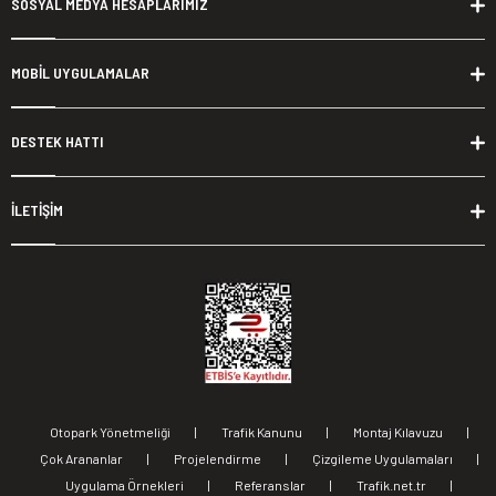
SOSYAL MEDYA HESAPLARIMIZ
MOBİL UYGULAMALAR
DESTEK HATTI
İLETİŞİM
Otopark Yönetmeliği
|
Trafik Kanunu
|
Montaj Kılavuzu
|
Çok Arananlar
|
Projelendirme
|
Çizgileme Uygulamaları
|
Uygulama Örnekleri
|
Referanslar
|
Trafik.net.tr
|