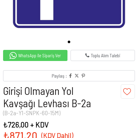
WhatsApp ile Sipariş Ver
Toplu Alım Talebi
Paylaş :
Girişi Olmayan Yol
Kavşağı Levhası B-2a
(B-2a-Y1-SNPK-60-15M)
₺726,00
+ KDV
₺871,20