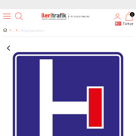
0
Türkçe
Bilgi İşaretleri