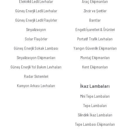
Elektrikli Ledli Levhalar
Araç Ekipmanları
Güneş Enerjili Ledli Levhalar
Zincir ve Şeritler
Güneş Enerjili Ledli Flaşörler
Bantlar
Sinyalizasyon
Engelli İşaretleri & Ürünleri
Solar Flaşörler
Portatif Trafik Levhaları
Güneş Enerjili Sokak Lambası
Yangın Güvenlik Ekipmanları
Sinyalizasyon Ekipmanları
Montaj Ekipmanları
Güneş Enerjili Yol Bakım Levhaları
Kent Ekipmanları
Radar Sistemleri
Kamyon Arkası Levhaları
İkaz Lambaları
Mini Tepe Lambaları
Tepe Lambaları
Silindirik İkaz Lambaları
Tepe Lambası Ekipmanları