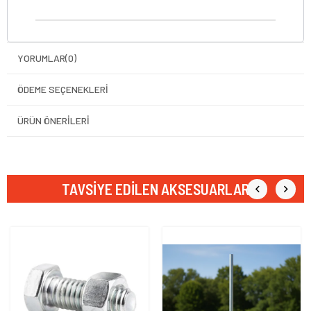
YORUMLAR
(0)
ÖDEME SEÇENEKLERI
ÜRÜN ÖNERILERI
TAVSIYE EDILEN AKSESUARLAR