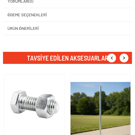
YORUMLAR
(0)
ÖDEME SEÇENEKLERI
ÜRÜN ÖNERILERI
TAVSIYE EDILEN AKSESUARLAR