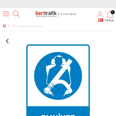
0
Türkçe
Otopark Levhaları