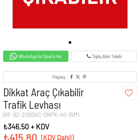
WhatsApp ile Sipariş Ver
Toplu Alım Talebi
Paylaş :
Dikkat Araç Çıkabilir
Trafik Levhası
(RF-02-200DAC-SNPK-40-15M)
₺346,50
+ KDV
₺415,80