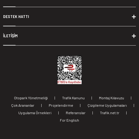
DESTEK HATTI
İLETİŞİM
Otopark Yönetmeliği
|
Trafik Kanunu
|
Montaj Kılavuzu
|
Çok Arananlar
|
Projelendirme
|
Çizgileme Uygulamaları
|
Uygulama Örnekleri
|
Referanslar
|
Trafik.net.tr
|
For English