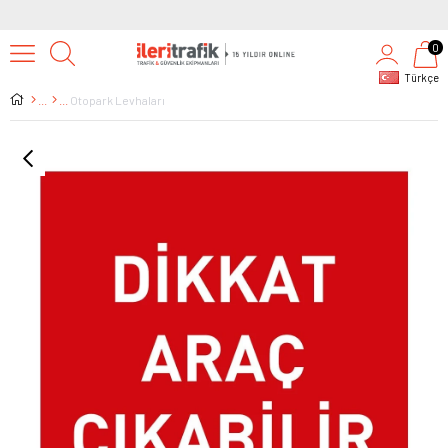
0
Türkçe
Otopark Levhaları