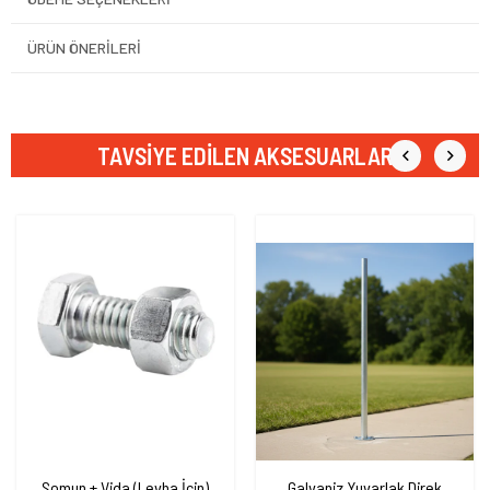
ÜRÜN ÖNERILERI
TAVSIYE EDILEN AKSESUARLAR
Somun + Vida (Levha İçin)
Galvaniz Yuvarlak Direk