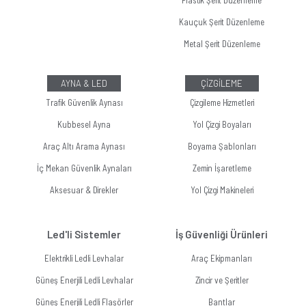
Plastik Şerit Düzenleme
Kauçuk Şerit Düzenleme
Metal Şerit Düzenleme
AYNA & LED
ÇİZGİLEME
Trafik Güvenlik Aynası
Çizgileme Hizmetleri
Kubbesel Ayna
Yol Çizgi Boyaları
Araç Altı Arama Aynası
Boyama Şablonları
İç Mekan Güvenlik Aynaları
Zemin İşaretleme
Aksesuar & Direkler
Yol Çizgi Makineleri
Led'li Sistemler
İş Güvenliği Ürünleri
Elektrikli Ledli Levhalar
Araç Ekipmanları
Güneş Enerjili Ledli Levhalar
Zincir ve Şeritler
Güneş Enerjili Ledli Flaşörler
Bantlar