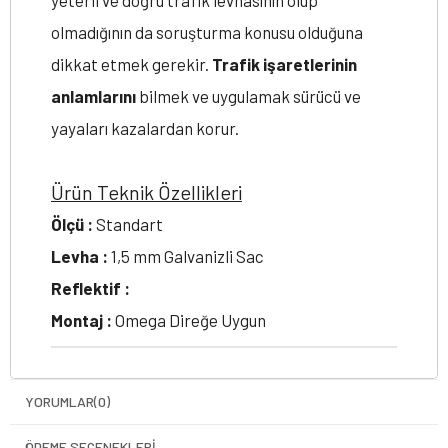
yeterli ve doğru trafik levhasının olup
olmadığının da soruşturma konusu olduğuna
dikkat etmek gerekir.
Trafik işaretlerinin
anlamlarını
bilmek ve uygulamak sürücü ve
yayaları kazalardan korur.
Ürün Teknik Özellikleri
Ölçü :
Standart
Levha :
1,5 mm Galvanizli Sac
Reflektif :
Montaj :
Omega Direğe Uygun
YORUMLAR
(0)
ÖDEME SEÇENEKLERI