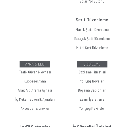
Solar Yol Butonu
Şerit Düzenleme
Plastik Şerit Düzenleme
Kauçuk Şerit Düzenleme
Metal Şerit Düzenleme
AYNA & LED
ÇİZGİLEME
Trafik Güvenlik Aynası
Çizgileme Hizmetleri
Kubbesel Ayna
Yol Çizgi Boyaları
Araç Altı Arama Aynası
Boyama Şablonları
İç Mekan Güvenlik Aynaları
Zemin İşaretleme
Aksesuar & Direkler
Yol Çizgi Makineleri
Led'li Sistemler
İş Güvenliği Ürünleri