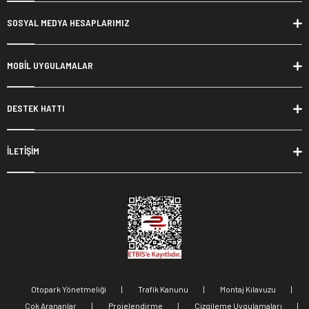
SOSYAL MEDYA HESAPLARIMIZ
MOBİL UYGULAMALAR
DESTEK HATTI
İLETİŞİM
Otopark Yönetmeliği
|
Trafik Kanunu
|
Montaj Kılavuzu
|
Çok Arananlar
|
Projelendirme
|
Çizgileme Uygulamaları
|