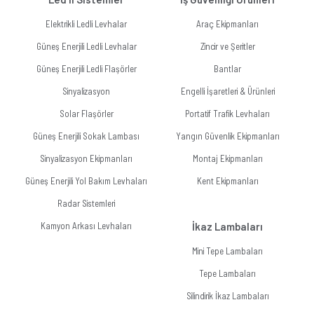
Elektrikli Ledli Levhalar
Araç Ekipmanları
Güneş Enerjili Ledli Levhalar
Zincir ve Şeritler
Güneş Enerjili Ledli Flaşörler
Bantlar
Sinyalizasyon
Engelli İşaretleri & Ürünleri
Solar Flaşörler
Portatif Trafik Levhaları
Güneş Enerjili Sokak Lambası
Yangın Güvenlik Ekipmanları
Sinyalizasyon Ekipmanları
Montaj Ekipmanları
Güneş Enerjili Yol Bakım Levhaları
Kent Ekipmanları
Radar Sistemleri
Kamyon Arkası Levhaları
İkaz Lambaları
Mini Tepe Lambaları
Tepe Lambaları
Silindirik İkaz Lambaları