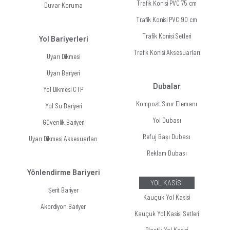
Trafik Konisi PVC 75 cm
Duvar Koruma
Trafik Konisi PVC 90 cm
Trafik Konisi Setleri
Yol Bariyerleri
Trafik Konisi Aksesuarları
Uyarı Dikmesi
Uyarı Bariyeri
Dubalar
Yol Dikmesi CTP
Kompozit Sınır Elemanı
Yol Su Bariyeri
Yol Dubası
Güvenlik Bariyeri
Refuj Başı Dubası
Uyarı Dikmesi Aksesuarları
Reklam Dubası
Yönlendirme Bariyeri
YOL KASİSİ
Şerit Bariyer
Kauçuk Yol Kasisi
Akordiyon Bariyer
Kauçuk Yol Kasisi Setleri
Plastik Yol Kasisi